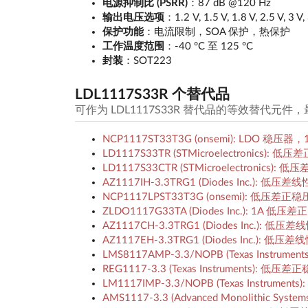
电源抑制比 (PSRR)
：87 dB @120 Hz
输出电压选项
：1.2 V, 1.5 V, 1.8 V, 2.5 V, 3 V, 
保护功能
：电流限制，SOA 保护，热保护
工作温度范围
：-40 °C 至 125 °C
封装
：SOT223
LDL1117S33R 个替代品
可作为 LDL1117S33R 替代品的等效替代元
NCP1117ST33T3G (onsemi): LDO 稳
LD1117S33TR (STMicroelectronics)
LD1117S33CTR (STMicroelectronic
AZ1117IH-3.3TRG1 (Diodes Inc.): 低
NCP1117LPST33T3G (onsemi): 低压差
ZLDO1117G33TA (Diodes Inc.): 1A 
AZ1117CH-3.3TRG1 (Diodes Inc.
AZ1117EH-3.3TRG1 (Diodes Inc.): 
LMS8117AMP-3.3/NOPB (Texas Instru
REG1117-3.3 (Texas Instruments): 
LM1117IMP-3.3/NOPB (Texas Instrume
AMS1117-3.3 (Advanced Monolithic S