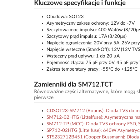
Kluczowe specyfikacje i funkcje
Obudowa: SOT23
Asymetryczny zakres ochrony: 12V do -7V
Szczytowa moc impulsu: 400 Watów (8/20µ
Szczytowy prąd impulsu: 17A (8/20µs)
Napięcie ograniczenia: 20V przy 5A, 26V prz
Napięcie wsteczne (Stand-Off): 12V (12V TVS
Wsteczny prąd upływu: 1 do 20 µA
Pojemność złącza: 75 pF przy 0V, 45 pF pr
Zakres temperatury pracy: -55°C do +125°C
Zamienniki dla SM712.TCT
Równoważne części alternatywne, które mogą słu
pierwsze
CDSOT23-SM712 (Bourns): Dioda TVS do mo
SM712-02HTG (Littelfuse): Asymetryczna ma
SM712-TP (MCC): Dioda TVS ochrony ESD, 
SP712-02HTG (Littelfuse): 640W Asymetrycz
STS232712B451 (Cooper Bussmann): Dioda 