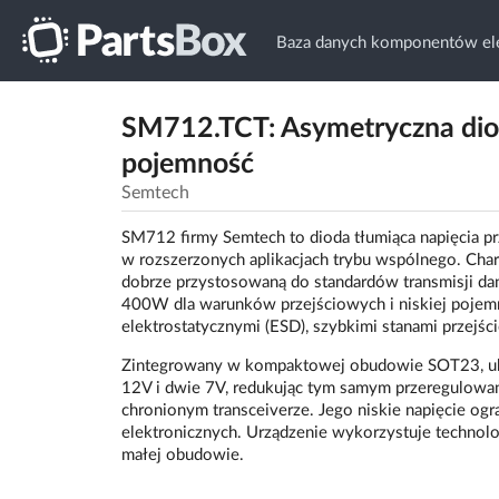
Baza danych komponentów ele
SM712.TCT: Asymetryczna dio
pojemność
Semtech
SM712 firmy Semtech to dioda tłumiąca napięcia p
w rozszerzonych aplikacjach trybu wspólnego. Char
dobrze przystosowaną do standardów transmisji da
400W dla warunków przejściowych i niskiej poje
elektrostatycznymi (ESD), szybkimi stanami przej
Zintegrowany w kompaktowej obudowie SOT23, ukł
12V i dwie 7V, redukując tym samym przeregulowani
chronionym transceiverze. Jego niskie napięcie o
elektronicznych. Urządzenie wykorzystuje technol
małej obudowie.