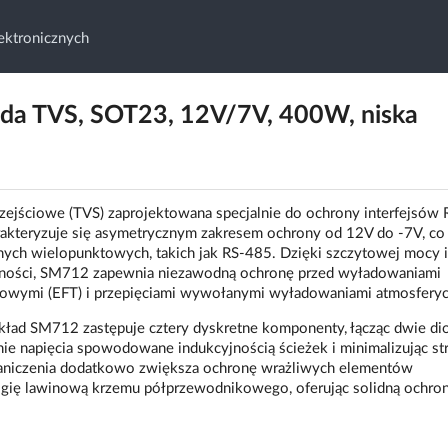
ktronicznych
da TVS, SOT23, 12V/7V, 400W, niska
rzejściowe (TVS) zaprojektowana specjalnie do ochrony interfejsów
akteryzuje się asymetrycznym zakresem ochrony od 12V do -7V, co 
nych wielopunktowych, takich jak RS-485. Dzięki szczytowej mocy 
mności, SM712 zapewnia niezawodną ochronę przed wyładowaniami
ściowymi (EFT) i przepięciami wywołanymi wyładowaniami atmosfery
ad SM712 zastępuje cztery dyskretne komponenty, łącząc dwie di
e napięcia spowodowane indukcyjnością ścieżek i minimalizując str
graniczenia dodatkowo zwiększa ochronę wrażliwych elementów
ogię lawinową krzemu półprzewodnikowego, oferując solidną ochro