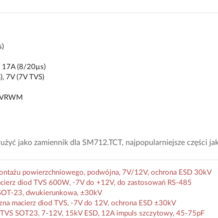
s)
y 17A (8/20µs)
), 7V (7V TVS)
zy VRWM
żyć jako zamiennik dla SM712.TCT, najpopularniejsze części ja
ntażu powierzchniowego, podwójna, 7V/12V, ochrona ESD 30kV
cierz diod TVS 600W, -7V do +12V, do zastosowań RS-485
SOT-23, dwukierunkowa, ±30kV
na macierz diod TVS, -7V do 12V, ochrona ESD ±30kV
TVS SOT23, 7-12V, 15kV ESD, 12A impuls szczytowy, 45-75pF