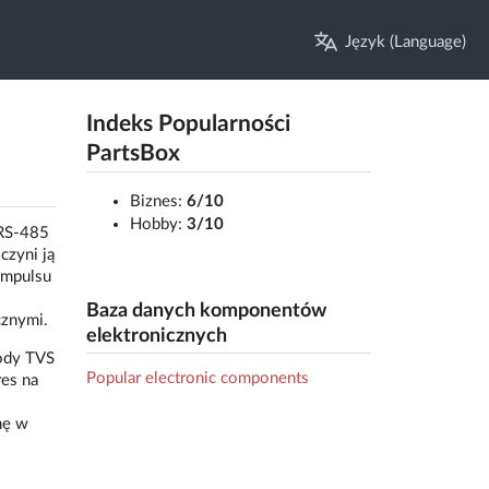
Język (Language)
Indeks Popularności
PartsBox
Biznes:
6/10
Hobby:
3/10
 RS-485
czyni ją
impulsu
Baza danych komponentów
cznymi.
elektronicznych
ody TVS
Popular electronic components
es na
nę w