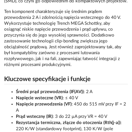
(SMD), co czyni go odpowiednim do kompaktowych projektów.
Ten komponent charakteryzuje się średnim prądem
przewodzenia 2 A i zdolnością napięcia wstecznego do 40 V.
Wykorzystuje technologię Trench MEGA Schottky, aby
osiągnąć niskie napięcie przewodzenia i prąd upływu, co
przyczynia się do jego wysokiej sprawności. Dodatkowo
zastosowanie technologii clip-bonding zwiększa jego
obciążalność prądową. Jest również zaprojektowany tak, aby
był kompatybilny zarówno z procesami lutowania
rozpływowego, jak i na fali, zapewniając łatwość integracji z
różnymi procesami produkcyjnymi.
Kluczowe specyfikacje i funkcje
Średni prąd przewodzenia (IF(AV))
: 2 A
Napięcie wsteczne (VR)
: ≤ 40 V
Napięcie przewodzenia (VF)
: 450 do 515 mV przy IF = 2
A
Prąd wsteczny (IR)
: 3 do 22 µA przy VR = 40 V
Rezystancja termiczna, złącze do otoczenia (Rth(j-a))
:
220 K/W (standardowy footprint), 130 K/W (pole