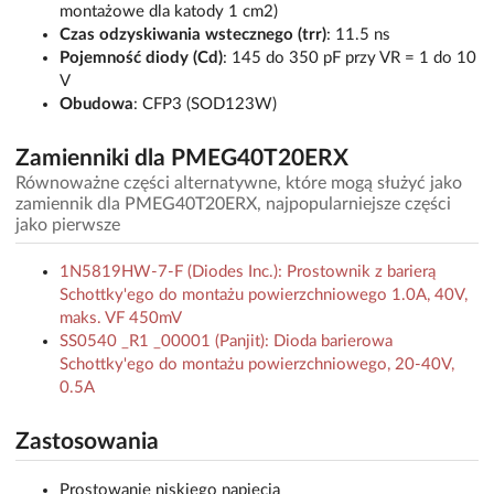
montażowe dla katody 1 cm2)
Czas odzyskiwania wstecznego (trr)
: 11.5 ns
Pojemność diody (Cd)
: 145 do 350 pF przy VR = 1 do 10
V
Obudowa
: CFP3 (SOD123W)
Zamienniki dla PMEG40T20ERX
Równoważne części alternatywne, które mogą służyć jako
zamiennik dla PMEG40T20ERX, najpopularniejsze części
jako pierwsze
1N5819HW-7-F (Diodes Inc.): Prostownik z barierą
Schottky'ego do montażu powierzchniowego 1.0A, 40V,
maks. VF 450mV
SS0540 _R1 _00001 (Panjit): Dioda barierowa
Schottky'ego do montażu powierzchniowego, 20-40V,
0.5A
Zastosowania
Prostowanie niskiego napięcia