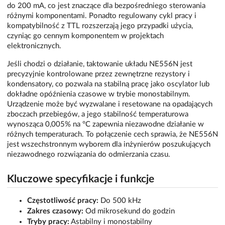
do 200 mA, co jest znaczące dla bezpośredniego sterowania
różnymi komponentami. Ponadto regulowany cykl pracy i
kompatybilność z TTL rozszerzają jego przypadki użycia,
czyniąc go cennym komponentem w projektach
elektronicznych.
Jeśli chodzi o działanie, taktowanie układu NE556N jest
precyzyjnie kontrolowane przez zewnętrzne rezystory i
kondensatory, co pozwala na stabilną pracę jako oscylator lub
dokładne opóźnienia czasowe w trybie monostabilnym.
Urządzenie może być wyzwalane i resetowane na opadających
zboczach przebiegów, a jego stabilność temperaturowa
wynosząca 0,005% na °C zapewnia niezawodne działanie w
różnych temperaturach. To połączenie cech sprawia, że NE556N
jest wszechstronnym wyborem dla inżynierów poszukujących
niezawodnego rozwiązania do odmierzania czasu.
Kluczowe specyfikacje i funkcje
Częstotliwość pracy:
Do 500 kHz
Zakres czasowy:
Od mikrosekund do godzin
Tryby pracy:
Astabilny i monostabilny