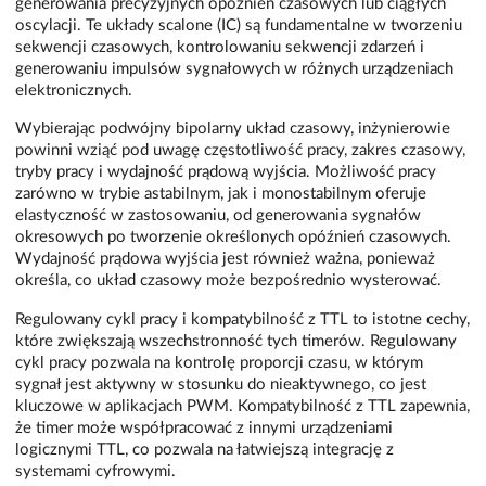
generowania precyzyjnych opóźnień czasowych lub ciągłych
oscylacji. Te układy scalone (IC) są fundamentalne w tworzeniu
sekwencji czasowych, kontrolowaniu sekwencji zdarzeń i
generowaniu impulsów sygnałowych w różnych urządzeniach
elektronicznych.
Wybierając podwójny bipolarny układ czasowy, inżynierowie
powinni wziąć pod uwagę częstotliwość pracy, zakres czasowy,
tryby pracy i wydajność prądową wyjścia. Możliwość pracy
zarówno w trybie astabilnym, jak i monostabilnym oferuje
elastyczność w zastosowaniu, od generowania sygnałów
okresowych po tworzenie określonych opóźnień czasowych.
Wydajność prądowa wyjścia jest również ważna, ponieważ
określa, co układ czasowy może bezpośrednio wysterować.
Regulowany cykl pracy i kompatybilność z TTL to istotne cechy,
które zwiększają wszechstronność tych timerów. Regulowany
cykl pracy pozwala na kontrolę proporcji czasu, w którym
sygnał jest aktywny w stosunku do nieaktywnego, co jest
kluczowe w aplikacjach PWM. Kompatybilność z TTL zapewnia,
że timer może współpracować z innymi urządzeniami
logicznymi TTL, co pozwala na łatwiejszą integrację z
systemami cyfrowymi.