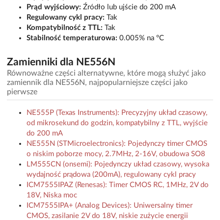
Prąd wyjściowy:
Źródło lub ujście do 200 mA
Regulowany cykl pracy:
Tak
Kompatybilność z TTL:
Tak
Stabilność temperaturowa:
0.005% na °C
Zamienniki dla NE556N
Równoważne części alternatywne, które mogą służyć jako
zamiennik dla NE556N, najpopularniejsze części jako
pierwsze
NE555P (Texas Instruments): Precyzyjny układ czasowy,
od mikrosekund do godzin, kompatybilny z TTL, wyjście
do 200 mA
NE555N (STMicroelectronics): Pojedynczy timer CMOS
o niskim poborze mocy, 2.7MHz, 2-16V, obudowa SO8
LM555CN (onsemi): Pojedynczy układ czasowy, wysoka
wydajność prądowa (200mA), regulowany cykl pracy
ICM7555IPAZ (Renesas): Timer CMOS RC, 1MHz, 2V do
18V, Niska moc
ICM7555IPA+ (Analog Devices): Uniwersalny timer
CMOS, zasilanie 2V do 18V, niskie zużycie energii