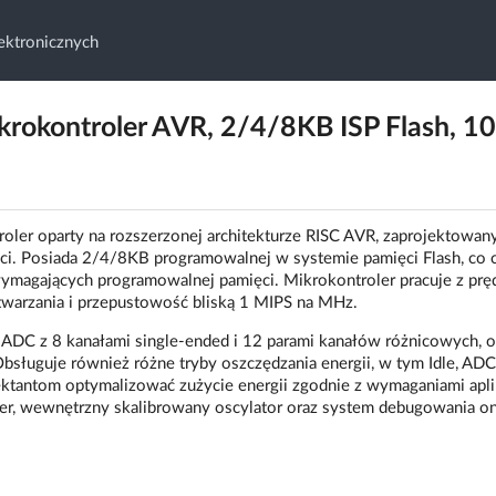
ktronicznych
okontroler AVR, 2/4/8KB ISP Flash, 10
er oparty na rozszerzonej architekturze RISC AVR, zaprojektowany
ści. Posiada 2/4/8KB programowalnej w systemie pamięci Flash, co 
magających programowalnej pamięci. Mikrokontroler pracuje z prę
warzania i przepustowość bliską 1 MIPS na MHz.
ADC z 8 kanałami single-ended i 12 parami kanałów różnicowych, o
sługuje również różne tryby oszczędzania energii, w tym Idle, AD
ktantom optymalizować zużycie energii zgodnie z wymaganiami aplik
, wewnętrzny skalibrowany oscylator oraz system debugowania on