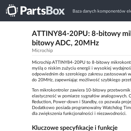
Baza danych komponentów ele
ATTINY84-20PU: 8-bitowy mikr
bitowy ADC, 20MHz
Microchip
Microchip ATTINY84-20PU to 8-bitowy mikrokontrol
myślą o niskim zużyciu energii i wysokiej wydajno
odpowiednim do szerokiego zakresu zastosowań wy
do 20MHz, zapewniając możliwość szybkiego przet
Ten mikrokontroler zawiera 10-bitowy przetwornik 
elastyczność w pomiarze sygnałów analogowych. Ob
Reduction, Power-down i Standby, co pozwala proje
Dodatkowo posiada programowalny Watchdog Timer
dla zwiększenia funkcjonalności i niezawodności.
Kluczowe specyfikacje i funkcje