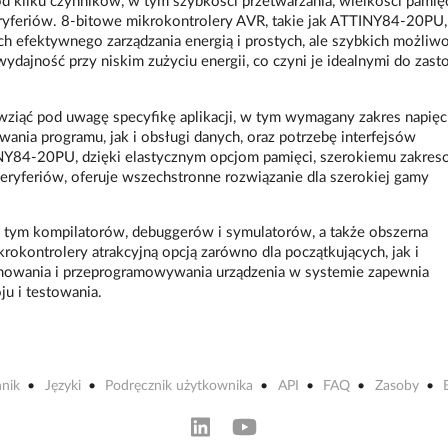
 kilku czynników, w tym szybkości przetwarzania, wielkości pamięc
peryferiów. 8-bitowe mikrokontrolery AVR, takie jak ATTINY84-20PU,
efektywnego zarządzania energią i prostych, ale szybkich możliwo
wydajność przy niskim zużyciu energii, co czyni je idealnymi do zas
wziąć pod uwagę specyfikę aplikacji, w tym wymagany zakres napięc
nia programu, jak i obsługi danych, oraz potrzebę interfejsów
NY84-20PU, dzięki elastycznym opcjom pamięci, szerokiemu zakres
yferiów, oferuje wszechstronne rozwiązanie dla szerokiej gamy
 tym kompilatorów, debuggerów i symulatorów, a także obszerna
rokontrolery atrakcyjną opcją zarówno dla początkujących, jak i
owania i przeprogramowywania urządzenia w systemie zapewnia
u i testowania.
nik
Języki
Podręcznik użytkownika
API
FAQ
Zasoby