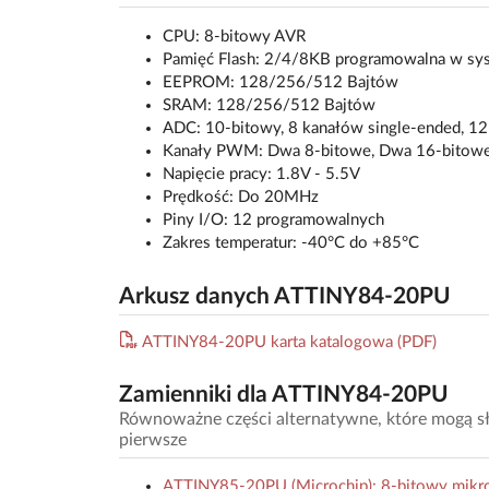
CPU: 8-bitowy AVR
Pamięć Flash: 2/4/8KB programowalna w sy
EEPROM: 128/256/512 Bajtów
SRAM: 128/256/512 Bajtów
ADC: 10-bitowy, 8 kanałów single-ended, 12
Kanały PWM: Dwa 8-bitowe, Dwa 16-bitow
Napięcie pracy: 1.8V - 5.5V
Prędkość: Do 20MHz
Piny I/O: 12 programowalnych
Zakres temperatur: -40°C do +85°C
Arkusz danych ATTINY84-20PU
ATTINY84-20PU karta katalogowa (PDF)
Zamienniki dla ATTINY84-20PU
Równoważne części alternatywne, które mogą sł
pierwsze
ATTINY85-20PU (Microchip): 8-bitowy mikro