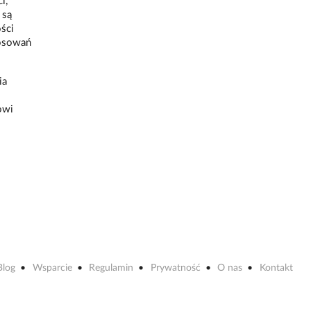
i,
 są
ści
tosowań
ia
owi
Blog
Wsparcie
Regulamin
Prywatność
O nas
Kontakt