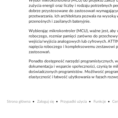
Wybór mikrokontrolera (MCU) do projektu zależy od
zużycia energii oraz liczby i rodzaju potrzebnych 
dobrze przystosowane do zastosowań wymagających 
przetwarzania. Ich architektura pozwala na wysoką 
przenośnych i zasilanych bateryjnie.
Wybierając mikrokontroler (MCU), ważne jest, aby 
roboczego, rozmiar pamięci zarówno do przechowywa
wejścia/wyjścia analogowych lub cyfrowych. ATTI
napięcia roboczego i kompleksowemu zestawowi per
zastosowań.
Ponadto dostępność narzędzi programistycznych, w
dokumentacja i wsparcie społeczności, czynią te mik
doświadczonych programistów. Możliwość program
elastyczność i łatwość użytkowania w fazach rozwoj
Strona główna
Zaloguj się
Przypadki użycia
Funkcje
Cen