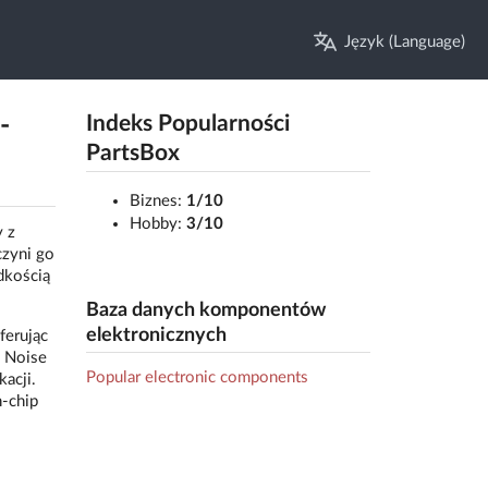
Język (Language)
-
Indeks Popularności
PartsBox
Biznes:
1/10
Hobby:
3/10
 z
czyni go
dkością
Baza danych komponentów
elektronicznych
ferując
C Noise
Popular electronic components
acji.
-chip