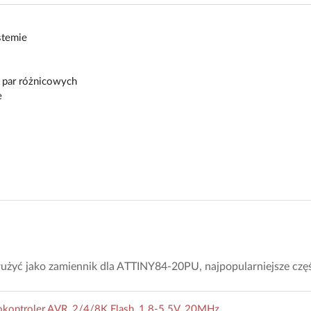
stemie
 par różnicowych
e
użyć jako zamiennik dla ATTINY84-20PU, najpopularniejsze częś
kontroler AVR, 2/4/8K Flash, 1.8-5.5V, 20MHz