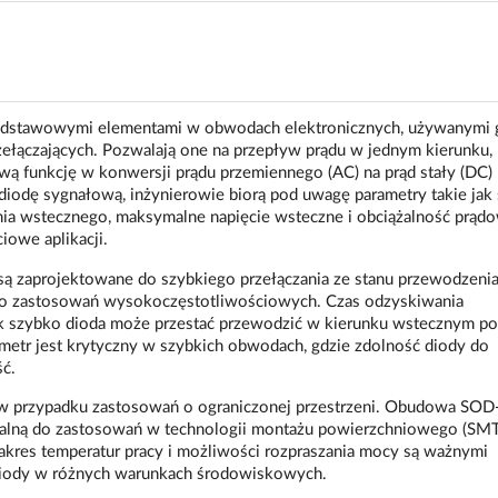
odstawowymi elementami w obwodach elektronicznych, używanymi 
zełączających. Pozwalają one na przepływ prądu w jednym kierunku,
wą funkcję w konwersji prądu przemiennego (AC) na prąd stały (DC)
diodę sygnałową, inżynierowie biorą pod uwagę parametry takie jak
nia wstecznego, maksymalne napięcie wsteczne i obciążalność prądo
iowe aplikacji.
są zaprojektowane do szybkiego przełączania ze stanu przewodzeni
 do zastosowań wysokoczęstotliwościowych. Czas odzyskiwania
jak szybko dioda może przestać przewodzić w kierunku wstecznym po
metr jest krytyczny w szybkich obwodach, gdzie zdolność diody do
ć.
 w przypadku zastosowań o ograniczonej przestrzeni. Obudowa SO
dealną do zastosowań w technologii montażu powierzchniowego (SMT)
zakres temperatur pracy i możliwości rozpraszania mocy są ważnymi
diody w różnych warunkach środowiskowych.