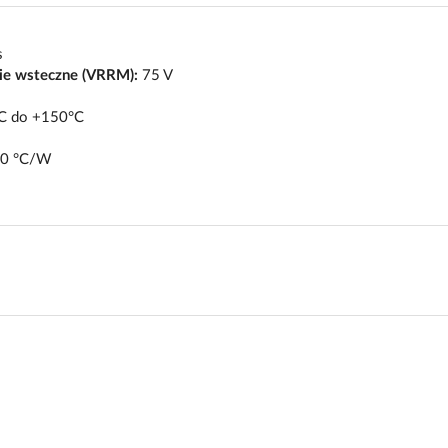
s
ie wsteczne (VRRM):
75 V
C do +150°C
0 °C/W