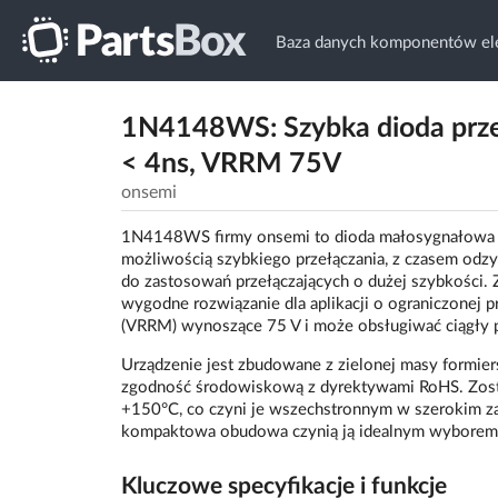
Baza danych komponentów ele
1N4148WS: Szybka dioda prz
< 4ns, VRRM 75V
onsemi
1N4148WS firmy onsemi to dioda małosygnałowa pr
możliwością szybkiego przełączania, z czasem odzy
do zastosowań przełączających o dużej szybkości
wygodne rozwiązanie dla aplikacji o ograniczonej 
(VRRM) wynoszące 75 V i może obsługiwać ciągły 
Urządzenie jest zbudowane z zielonej masy formie
zgodność środowiskową z dyrektywami RoHS. Zosta
+150°C, co czyni je wszechstronnym w szerokim z
kompaktowa obudowa czynią ją idealnym wyborem 
Kluczowe specyfikacje i funkcje