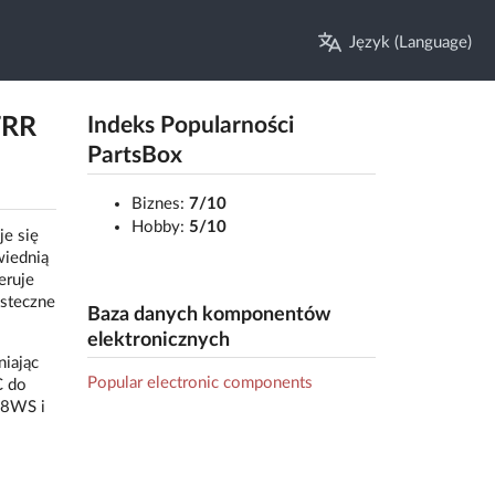
Język (Language)
TRR
Indeks Popularności
PartsBox
Biznes:
7/10
Hobby:
5/10
e się
wiednią
eruje
wsteczne
Baza danych komponentów
elektronicznych
iając
Popular electronic components
C do
48WS i