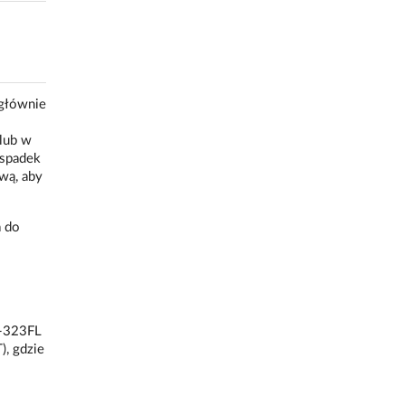
głównie
 lub w
 spadek
wą, aby
a do
D-323FL
, gdzie