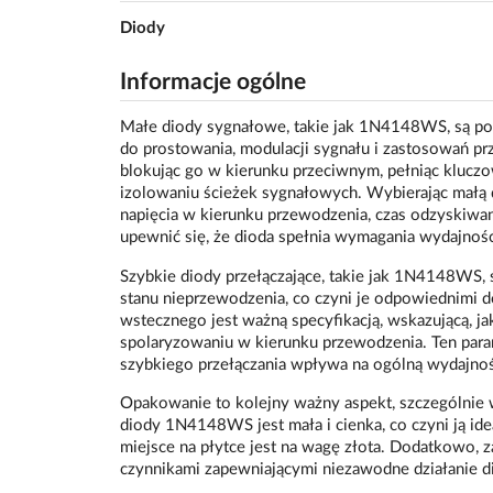
Diody
Informacje ogólne
Małe diody sygnałowe, takie jak 1N4148WS, są p
do prostowania, modulacji sygnału i zastosowań pr
blokując go w kierunku przeciwnym, pełniąc kluczo
izolowaniu ścieżek sygnałowych. Wybierając małą 
napięcia w kierunku przewodzenia, czas odzyskiwa
upewnić się, że dioda spełnia wymagania wydajnośc
Szybkie diody przełączające, takie jak 1N4148WS, 
stanu nieprzewodzenia, co czyni je odpowiednimi
wstecznego jest ważną specyfikacją, wskazującą, 
spolaryzowaniu w kierunku przewodzenia. Ten para
szybkiego przełączania wpływa na ogólną wydajnoś
Opakowanie to kolejny ważny aspekt, szczególnie
diody 1N4148WS jest mała i cienka, co czyni ją i
miejsce na płytce jest na wagę złota. Dodatkowo, 
czynnikami zapewniającymi niezawodne działanie 