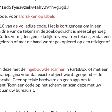
/Iad5fym30zmk04ahv29mhvg1gd3
code, voor
afdrukken op labels
0 van de volledige code. Het is kort genoeg om in een
n drie van de tekens in de zoekopdracht is meestal genoeg
 Codes vermijden gemakkelijk te verwarren tekens, zodat een
elezen of met de hand wordt gekopieerd op een reiziger of
n deze met de
ingebouwde scanner
in PartsBox, of met een
rmatiepagina voor dat exacte object wordt geopend — de
 locatie. Geen speciale hardware en geen app om te
et bent. Toon een code op het scherm en scan deze met uw
t aan uw bureau zit.