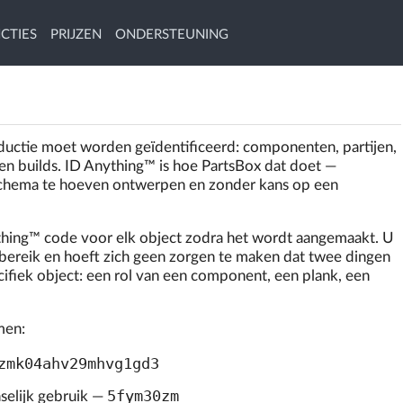
CTIES
PRIJZEN
ONDERSTEUNING
roductie moet worden geïdentificeerd: componenten, partijen,
 en builds. ID Anything™ is hoe PartsBox dat doet —
chema te hoeven ontwerpen en zonder kans op een
thing™ code voor elk object zodra het wordt aangemaakt. U
n bereik en hoeft zich geen zorgen te maken dat twee dingen
cifiek object: een rol van een component, een plank, een
men:
zmk04ahv29mhvg1gd3
5fym30zm
nselijk gebruik —