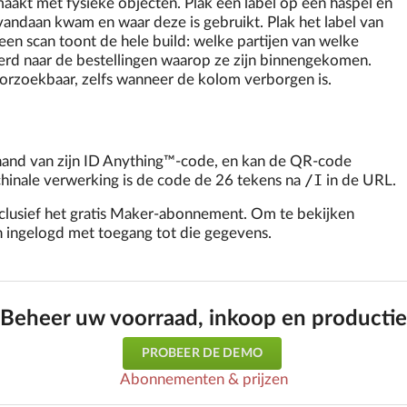
maakt met fysieke objecten. Plak een label op een haspel en
 vandaan kwam en waar deze is gebruikt. Plak het label van
een scan toont de hele build: welke partijen van welke
erd naar de bestellingen waarop ze zijn binnengekomen.
oorzoekbaar, zelfs wanneer de kolom verborgen is.
e hand van zijn ID Anything™-code, en kan de QR-code
/I
hinale verwerking is de code de 26 tekens na
in de URL.
nclusief het gratis Maker-abonnement. Om te bekijken
n ingelogd met toegang tot die gegevens.
Beheer uw voorraad, inkoop en productie
PROBEER DE DEMO
Abonnementen & prijzen