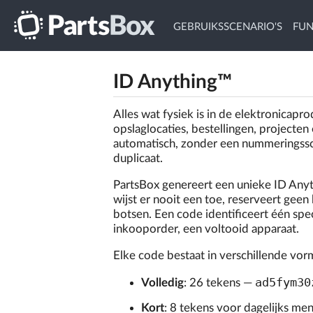
GEBRUIKSSCENARIO'S
FUN
ID Anything™
Alles wat fysiek is in de elektronicap
opslaglocaties, bestellingen, projecten
automatisch, zonder een nummeringss
duplicaat.
PartsBox genereert een unieke ID Any
wijst er nooit een toe, reserveert gee
botsen. Een code identificeert één spe
inkooporder, een voltooid apparaat.
Elke code bestaat in verschillende vor
ad5fym30
Volledig
: 26 tekens —
Kort
: 8 tekens voor dagelijks me