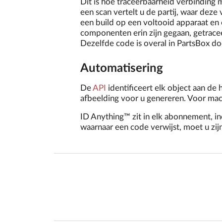
Dit is hoe traceerbaarheid verbinding 
een scan vertelt u de partij, waar deze
een build op een voltooid apparaat en 
componenten erin zijn gegaan, getrace
Dezelfde code is overal in PartsBox d
Automatisering
De
API
identificeert elk object aan d
afbeelding voor u genereren. Voor mac
ID Anything™ zit in elk abonnement, i
waarnaar een code verwijst, moet u zij