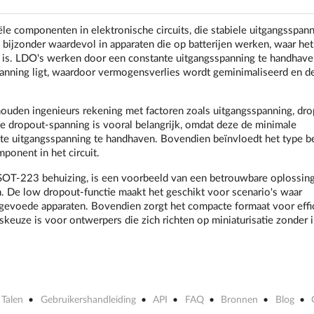
le componenten in elektronische circuits, die stabiele uitgangsspan
 bijzonder waardevol in apparaten die op batterijen werken, waar het
l is. LDO's werken door een constante uitgangsspanning te handhaven
panning ligt, waardoor vermogensverlies wordt geminimaliseerd en d
ouden ingenieurs rekening met factoren zoals uitgangsspanning, dro
e dropout-spanning is vooral belangrijk, omdat deze de minimale
te uitgangsspanning te handhaven. Bovendien beïnvloedt het type b
ponent in het circuit.
OT-223 behuizing, is een voorbeeld van een betrouwbare oplossin
. De low dropout-functie maakt het geschikt voor scenario's waar
ijgevoede apparaten. Bovendien zorgt het compacte formaat voor effi
euze is voor ontwerpers die zich richten op miniaturisatie zonder i
Talen
Gebruikershandleiding
API
FAQ
Bronnen
Blog