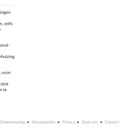
ningen
, zelfs
e
pout-
ehuizing
g voor
ciënt
n te
Ondersteuning
Voorwaarden
Privacy
Over ons
Contact