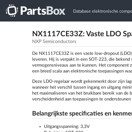
Database elektronische comp
NX1117CE33Z: Vaste LDO Span
NXP Semiconductors
De NX1117CE33Z is een vaste low-dropout (LDO) sp
leveren. Hij is verpakt in een SOT-223, die beken
vermogensniveaus aan te kunnen. Het component zor
een breed scala aan elektronische toepassingen waar
Deze LDO-regelaar wordt gekenmerkt door zijn lage 
wanneer het verschil tussen ingang en uitgang minim
het maximaliseren van het bruikbare bereik van de
verscheidenheid aan toepassingen te ondersteunen 
Belangrijkste specificaties en kenme
Uitgangsspanning: 3,3V