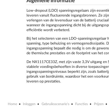
Algemene informatie
Low-dropout (LDO) spanningsregelaars zijn essentië
leveren vanuit fluctuerende ingangsbronnen. Ze zijn
verlengen van de levensduur van de batterij cruciaa
wanneer de ingangsspanning dicht bij de uitgangss
efficiëntie wordt verbeterd.
Bij het selecteren van een LDO-spanningsregelaar h
spanning, type behuizing en vermogensdissipatie. D
ingangsspanning bepaalt die nodig is om de gewens
de thermische prestaties en de footprint van het com
De NX1117CE33Z, met zijn vaste 3,3V uitgang en S
stabiele voedingsbehoeften in diverse toepassingen
ingangsspanningsniveaus beperkt zijn, zoals batter
gebruik van bordruimte, waardoor het een voorkeursk
leveren op prestaties.
Home
Inloggen
Gebruiksscenario's
Functies
Prijzen