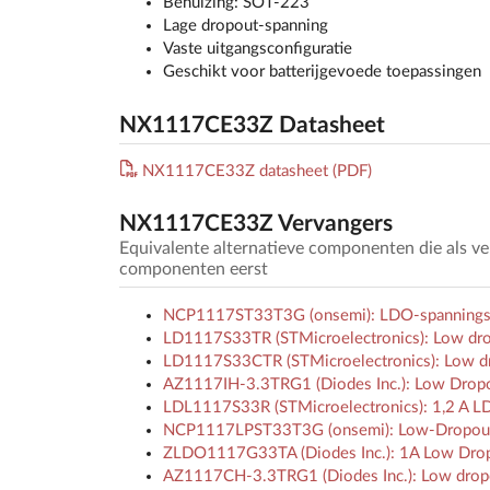
Behuizing: SOT-223
Lage dropout-spanning
Vaste uitgangsconfiguratie
Geschikt voor batterijgevoede toepassingen
NX1117CE33Z Datasheet
NX1117CE33Z datasheet (PDF)
NX1117CE33Z Vervangers
Equivalente alternatieve componenten die als 
componenten eerst
NCP1117ST33T3G (onsemi): LDO-spanningsrege
LD1117S33TR (STMicroelectronics): Low drop
LD1117S33CTR (STMicroelectronics): Low dro
AZ1117IH-3.3TRG1 (Diodes Inc.): Low Dropo
LDL1117S33R (STMicroelectronics): 1,2 A LD
NCP1117LPST33T3G (onsemi): Low-Dropout pos
ZLDO1117G33TA (Diodes Inc.): 1A Low Drop
AZ1117CH-3.3TRG1 (Diodes Inc.): Low dropout