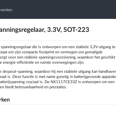
onenten
ningsregelaar, 3.3V, SOT-223
anningsregelaar die is ontworpen om een stabiele 3,3V uitgang te
d staat om zijn compacte footprint en vermogen om gematigde
gt voor een stabiele spanningsvoorziening, waardoor het geschikt 
 energie-efficiëntie en ruimte overwegingen zijn.
dropout-spanning, waardoor hij een stabiele uitgang kan handhaven,
aal is. Deze functie is met name gunstig in batterijgevoede apparate
 batterijspanning cruciaal is. De NX1117CE33Z is ontworpen om een
en biedt betrouwbaarheid en prestaties.
rken