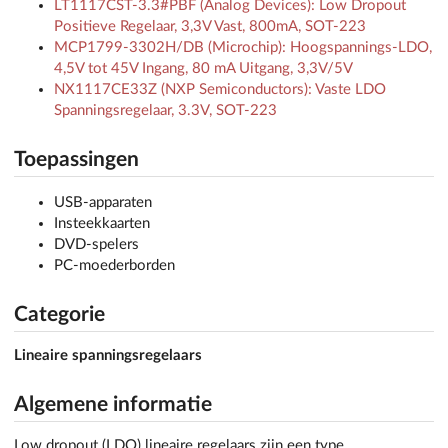
LT1117CST-3.3#PBF (Analog Devices): Low Dropout
Positieve Regelaar, 3,3V Vast, 800mA, SOT-223
MCP1799-3302H/DB (Microchip): Hoogspannings-LDO,
4,5V tot 45V Ingang, 80 mA Uitgang, 3,3V/5V
NX1117CE33Z (NXP Semiconductors): Vaste LDO
Spanningsregelaar, 3.3V, SOT-223
Toepassingen
USB-apparaten
Insteekkaarten
DVD-spelers
PC-moederborden
Categorie
Lineaire spanningsregelaars
Algemene informatie
Low dropout (LDO) lineaire regelaars zijn een type