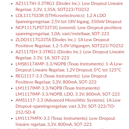
AZ1117IH-3.3TRG1 (Diodes Inc.): Low Dropout Lineaire
Regelaar, 3,3V, 1,35A, SOT223/TO252
LDL1117S33R (STMicroelectronics): 1,2 A LDO
Spanningsregelaar, 2,5V tot 18V Ingang, 350mV Dropout
NCP1117LPST33T3G (onsemi): Low-Dropout positieve
spanningsregelaar, 1,0A, vast/instelbaar, SOT-223
ZLDO1117G33TA (Diodes Inc.): 1A Low Dropout
Positieve Regelaar, 1.2-5.0V Uitgangen, SOT223/TO252
AZ1117EH-3.3TRG1 (Diodes Inc.): Low Dropout Lineaire
Regelaar, 3.3V, 1A, SOT-223
LMS8117AMP-3.3/NOPB (Texas Instruments): 1-A Low-
Dropout Lineaire Regelaar, 1,2V Dropout, 0°C tot 125°C
REG1117-3.3 (Texas Instruments): Low Dropout
Positieve Regelaar, 3,3V, 800mA, SOT-223
LM1117IMP-3.3/NOPB (Texas Instruments):
LM1117IMP-3.3/NOPB, LDO, 3.3V, 800mA, SOT-223
AMS1117-3.3 (Advanced Monolithic Systems): 1A Low
Dropout-spanningsregelaar, vast 3,3V, SOT-223/TO-
252/SO-8
LM1117MPX-3.3 (Texas Instruments): Low-Dropout
lineaire regelaar, 3,3V, 800mA, SOT-223