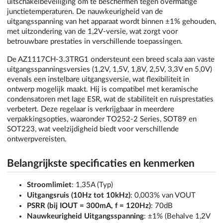
uitschakelbeveiliging om te beschermen tegen overmatige
junctietemperaturen. De nauwkeurigheid van de
uitgangsspanning van het apparaat wordt binnen ±1% gehouden,
met uitzondering van de 1,2V-versie, wat zorgt voor
betrouwbare prestaties in verschillende toepassingen.
De AZ1117CH-3.3TRG1 ondersteunt een breed scala aan vaste
uitgangsspanningsversies (1,2V, 1,5V, 1,8V, 2,5V, 3,3V en 5,0V)
evenals een instelbare uitgangsversie, wat flexibiliteit in
ontwerp mogelijk maakt. Hij is compatibel met keramische
condensatoren met lage ESR, wat de stabiliteit en ruisprestaties
verbetert. Deze regelaar is verkrijgbaar in meerdere
verpakkingsopties, waaronder TO252-2 Series, SOT89 en
SOT223, wat veelzijdigheid biedt voor verschillende
ontwerpvereisten.
Belangrijkste specificaties en kenmerken
Stroomlimiet
: 1,35A (Typ)
Uitgangsruis (10Hz tot 10kHz)
: 0,003% van VOUT
PSRR (bij IOUT = 300mA, f = 120Hz)
: 70dB
Nauwkeurigheid Uitgangsspanning
: ±1% (Behalve 1,2V