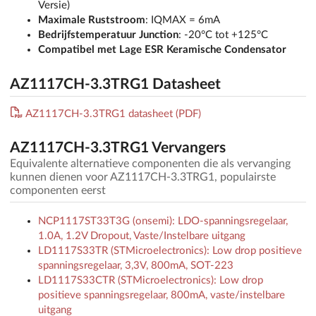
Versie)
Maximale Ruststroom
: IQMAX = 6mA
Bedrijfstemperatuur Junction
: -20°C tot +125°C
Compatibel met Lage ESR Keramische Condensator
AZ1117CH-3.3TRG1 Datasheet
AZ1117CH-3.3TRG1 datasheet (PDF)
AZ1117CH-3.3TRG1 Vervangers
Equivalente alternatieve componenten die als vervanging
kunnen dienen voor AZ1117CH-3.3TRG1, populairste
componenten eerst
NCP1117ST33T3G (onsemi): LDO-spanningsregelaar,
1.0A, 1.2V Dropout, Vaste/Instelbare uitgang
LD1117S33TR (STMicroelectronics): Low drop positieve
spanningsregelaar, 3,3V, 800mA, SOT-223
LD1117S33CTR (STMicroelectronics): Low drop
positieve spanningsregelaar, 800mA, vaste/instelbare
uitgang