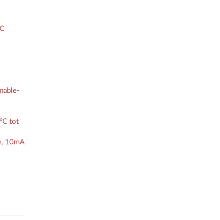
°C
nable-
°C tot
e, 10mA