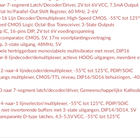
r-7-segment Latch/Decoder/Driver, 2V tot 6V VCC, 7,5mA Output
l-In/Parallel-Out Shift Register, 60 MHz, 2-6V
16 Lijn Decoder/Demultiplexer, High-Speed CMOS, -55°C tot 125
ed CMOS Logic Octal-Bus Transceiver, 3-State Outputs
IC, 16-pins DIP, 2V tot 6V voedingsspanning
comparator, CMOS, 5V, 17ns voortplantingsvertraging
p, 3-state uitgang, 48MHz, 5V
 hertriggerbare monostabiele multivibrator met reset, DIP16
8 lijndecoder/demultiplexer, actieve HOOG uitgangen, meerdere e
-naar-4 lijndecoder/demultiplexer, -55°C tot 125°C, PDIP/SOIC
ngs multiplexer, CMOS/TTL niveau, DIP16/SO16 behuizingen, -40
aar 7-segment latch/decoder/driver, Gemeenschappelijke Kathod
naar-1 lijnselector/multiplexer, -55°C tot 125°C, PDIP/SOIC
iet-inverterende buffers met 3-state uitgangen, DIP14/SO14, 5V
ansparante D-type latches, 4,5-5,5V VCC, -55°C tot 125°C