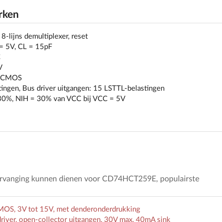
rken
8-lijns demultiplexer, reset
 = 5V, CL = 15pF
C
V
, CMOS
tingen, Bus driver uitgangen: 15 LSTTL-belastingen
 30%, NIH = 30% van VCC bij VCC = 5V
vervanging kunnen dienen voor CD74HCT259E, populairste
OS, 3V tot 15V, met denderonderdrukking
river, open-collector uitgangen, 30V max, 40mA sink