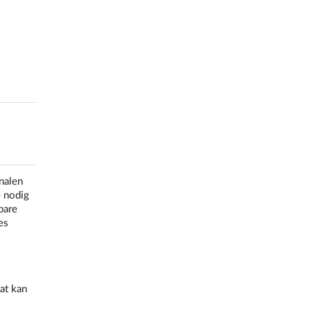
nalen
e nodig
bare
es
at kan