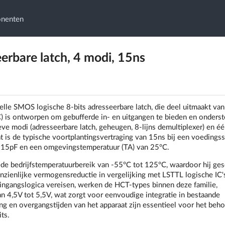
onenten
rbare latch, 4 modi, 15ns
e SMOS logische 8-bits adresseerbare latch, die deel uitmaakt van
C) is ontworpen om gebufferde in- en uitgangen te bieden en onderst
eve modi (adresseerbare latch, geheugen, 8-lijns demultiplexer) en éé
 is de typische voortplantingsvertraging van 15ns bij een voedings
an 15pF en een omgevingstemperatuur (TA) van 25°C.
bedrijfstemperatuurbereik van -55°C tot 125°C, waardoor hij gesc
zienlijke vermogensreductie in vergelijking met LSTTL logische IC'
-ingangslogica vereisen, werken de HCT-types binnen deze familie,
4,5V tot 5,5V, wat zorgt voor eenvoudige integratie in bestaande
g en overgangstijden van het apparaat zijn essentieel voor het beh
ts.