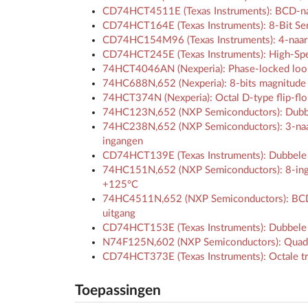
CD74HCT4511E (Texas Instruments): BCD-naa
CD74HCT164E (Texas Instruments): 8-Bit Seria
CD74HC154M96 (Texas Instruments): 4-naar-
CD74HCT245E (Texas Instruments): High-Spe
74HCT4046AN (Nexperia): Phase-locked loop 
74HC688N,652 (Nexperia): 8-bits magnitude 
74HCT374N (Nexperia): Octal D-type flip-flo
74HC123N,652 (NXP Semiconductors): Dubbele
74HC238N,652 (NXP Semiconductors): 3-naar-
ingangen
CD74HCT139E (Texas Instruments): Dubbele 2
74HC151N,652 (NXP Semiconductors): 8-inga
+125°C
74HC4511N,652 (NXP Semiconductors): BCD n
uitgang
CD74HCT153E (Texas Instruments): Dubbele 4-
N74F125N,602 (NXP Semiconductors): Quad n
CD74HCT373E (Texas Instruments): Octale tr
Toepassingen