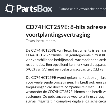
Database elektronische comp
CD74HCT259E: 8-bits adressee
voortplantingsvertraging
Texas Instruments
De CD74HCT259E van Texas Instruments is een snell
CDx4HC(T)259-familie. Dit geïntegreerde circuit (I
vier verschillende bedrijfsmodi, waaronder drie acti
resetmodus. Een opvallend kenmerk van dit apparaat
(VCC) van 5V, met een belastingscapaciteit (CL) v
De CD74HCT259E wordt gekenmerkt door zijn brede 
voor veeleisende omgevingen. Hij biedt ook een aan
toepassingen die directe compatibiliteit met LSTTL
waaronder de CD74HCT259E, binnen een bereik van 
systemen. De gebalanceerde voortplantingsvertragin
signaalintegriteit in complexe digitale logische circui