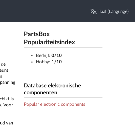
Taal (Language)
PartsBox
Populariteitsindex
Bedrijf:
0/10
Hobby:
1/10
 de
eunt
n
spanning
Database elektronische
componenten
hikt is
Popular electronic components
s. Voor
oud van