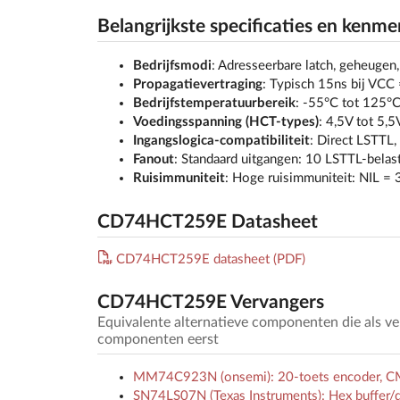
Belangrijkste specificaties en kenme
Bedrijfsmodi
: Adresseerbare latch, geheugen, 
Propagatievertraging
: Typisch 15ns bij VCC
Bedrijfstemperatuurbereik
: -55°C tot 125°
Voedingsspanning (HCT-types)
: 4,5V tot 5,5
Ingangslogica-compatibiliteit
: Direct LSTTL
Fanout
: Standaard uitgangen: 10 LSTTL-belas
Ruisimmuniteit
: Hoge ruisimmuniteit: NIL =
CD74HCT259E Datasheet
CD74HCT259E datasheet (PDF)
CD74HCT259E Vervangers
Equivalente alternatieve componenten die als 
componenten eerst
MM74C923N (onsemi): 20-toets encoder, CM
SN74LS07N (Texas Instruments): Hex buffer/d