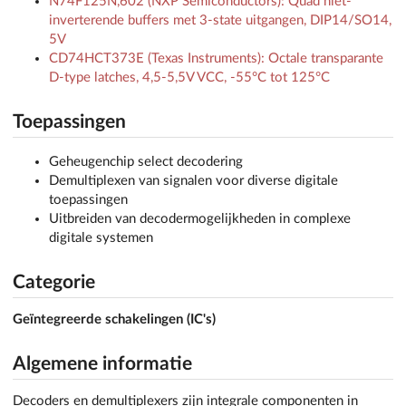
N74F125N,602 (NXP Semiconductors): Quad niet-
inverterende buffers met 3-state uitgangen, DIP14/SO14,
5V
CD74HCT373E (Texas Instruments): Octale transparante
D-type latches, 4,5-5,5V VCC, -55°C tot 125°C
Toepassingen
Geheugenchip select decodering
Demultiplexen van signalen voor diverse digitale
toepassingen
Uitbreiden van decodermogelijkheden in complexe
digitale systemen
Categorie
Geïntegreerde schakelingen (IC's)
Algemene informatie
Decoders en demultiplexers zijn integrale componenten in