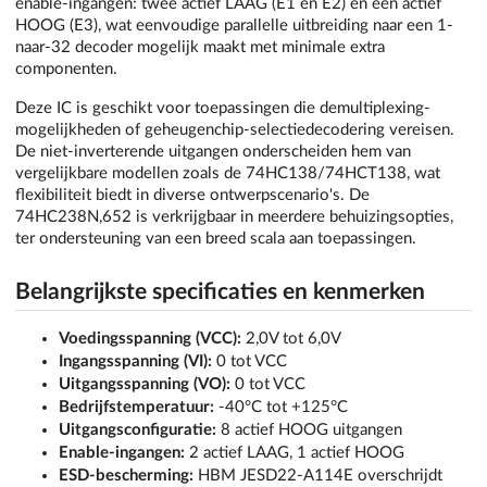
enable-ingangen: twee actief LAAG (E1 en E2) en één actief
HOOG (E3), wat eenvoudige parallelle uitbreiding naar een 1-
naar-32 decoder mogelijk maakt met minimale extra
componenten.
Deze IC is geschikt voor toepassingen die demultiplexing-
mogelijkheden of geheugenchip-selectiedecodering vereisen.
De niet-inverterende uitgangen onderscheiden hem van
vergelijkbare modellen zoals de 74HC138/74HCT138, wat
flexibiliteit biedt in diverse ontwerpscenario's. De
74HC238N,652 is verkrijgbaar in meerdere behuizingsopties,
ter ondersteuning van een breed scala aan toepassingen.
Belangrijkste specificaties en kenmerken
Voedingsspanning (VCC):
2,0V tot 6,0V
Ingangsspanning (VI):
0 tot VCC
Uitgangsspanning (VO):
0 tot VCC
Bedrijfstemperatuur:
-40°C tot +125°C
Uitgangsconfiguratie:
8 actief HOOG uitgangen
Enable-ingangen:
2 actief LAAG, 1 actief HOOG
ESD-bescherming:
HBM JESD22-A114E overschrijdt