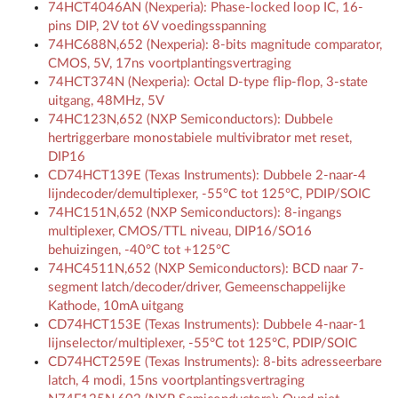
74HCT4046AN (Nexperia): Phase-locked loop IC, 16-
pins DIP, 2V tot 6V voedingsspanning
74HC688N,652 (Nexperia): 8-bits magnitude comparator,
CMOS, 5V, 17ns voortplantingsvertraging
74HCT374N (Nexperia): Octal D-type flip-flop, 3-state
uitgang, 48MHz, 5V
74HC123N,652 (NXP Semiconductors): Dubbele
hertriggerbare monostabiele multivibrator met reset,
DIP16
CD74HCT139E (Texas Instruments): Dubbele 2-naar-4
lijndecoder/demultiplexer, -55°C tot 125°C, PDIP/SOIC
74HC151N,652 (NXP Semiconductors): 8-ingangs
multiplexer, CMOS/TTL niveau, DIP16/SO16
behuizingen, -40°C tot +125°C
74HC4511N,652 (NXP Semiconductors): BCD naar 7-
segment latch/decoder/driver, Gemeenschappelijke
Kathode, 10mA uitgang
CD74HCT153E (Texas Instruments): Dubbele 4-naar-1
lijnselector/multiplexer, -55°C tot 125°C, PDIP/SOIC
CD74HCT259E (Texas Instruments): 8-bits adresseerbare
latch, 4 modi, 15ns voortplantingsvertraging