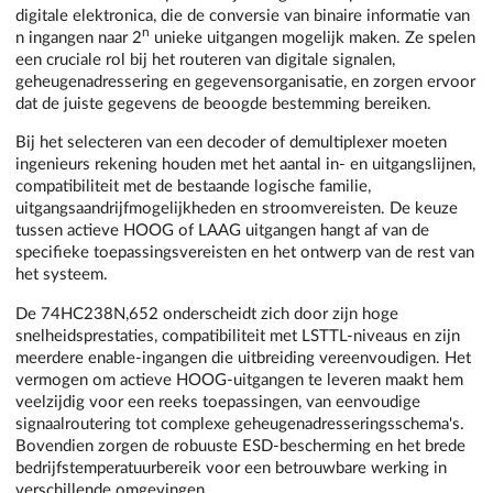
digitale elektronica, die de conversie van binaire informatie van
n
n ingangen naar 2
unieke uitgangen mogelijk maken. Ze spelen
een cruciale rol bij het routeren van digitale signalen,
geheugenadressering en gegevensorganisatie, en zorgen ervoor
dat de juiste gegevens de beoogde bestemming bereiken.
Bij het selecteren van een decoder of demultiplexer moeten
ingenieurs rekening houden met het aantal in- en uitgangslijnen,
compatibiliteit met de bestaande logische familie,
uitgangsaandrijfmogelijkheden en stroomvereisten. De keuze
tussen actieve HOOG of LAAG uitgangen hangt af van de
specifieke toepassingsvereisten en het ontwerp van de rest van
het systeem.
De 74HC238N,652 onderscheidt zich door zijn hoge
snelheidsprestaties, compatibiliteit met LSTTL-niveaus en zijn
meerdere enable-ingangen die uitbreiding vereenvoudigen. Het
vermogen om actieve HOOG-uitgangen te leveren maakt hem
veelzijdig voor een reeks toepassingen, van eenvoudige
signaalroutering tot complexe geheugenadresseringsschema's.
Bovendien zorgen de robuuste ESD-bescherming en het brede
bedrijfstemperatuurbereik voor een betrouwbare werking in
verschillende omgevingen.