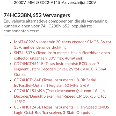
2000V, MM JESD22-A115-A overschrijdt 200V
74HC238N,652 Vervangers
Equivalente alternatieve componenten die als vervanging
kunnen dienen voor 74HC238N,652, populairste
componenten eerst
MM74C923N (onsemi): 20-toets encoder, CMOS, 3V tot
15V, met denderonderdrukking
SN74LS07N (Texas Instruments): Hex buffer/driver, open-
collector uitgangen, 30V max, 40mA sink
CD74HCT4511E (Texas Instruments): BCD-naar-7-
segment Latch/Decoder/Driver, 2V tot 6V VCC, 7,5mA
Output
CD74HCT164E (Texas Instruments): 8-Bit Serial-
In/Parallel-Out Shift Register, 60 MHz, 2-6V
CD74HC154M96 (Texas Instruments): 4-naar-16 Lijn
Decoder/Demultiplexer, High-Speed CMOS, -55°C tot
125°C
CD74HCT245E (Texas Instruments): High-Speed CMOS
Logic Octal-Bus Transceiver, 3-State Outputs