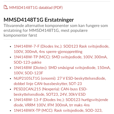
MMSD4148T1G datablad (PDF)
MMSD4148T1G Erstatninger
Tilsvarende alternative komponenter som kan fungere som
erstatning for MMSD4148T1G, mest populære
komponenter først
1N4148W-7-F (Diodes Inc.): SOD123 Rask svitsjediode,
100V, 300mA, 4ns sperre-gjenoppretting
1N4148W-TP (MCC): SMD svitsjediode, 100V, 300mA,
SOD-123-pakke
1N4148W (Diotec): SMD småsignal svitsjediode, 150mA,
100V, SOD-123F
NUP2105LT1G (onsemi): 27 V ESD-beskyttelsesdiode,
dobbel linje CAN-bussbeskytter, SOT-23
PESD2CAN,215 (Nexperia): CAN-buss ESD-
beskyttelsesdiode, SOT23, 24V, 30kV ESD
1N4148W-13-F (Diodes Inc.): SOD123 hurtigsvitsjende
diode, VRRM 100V, IFM 300mA, trr maks 4ns
1N4148WX-TP (MCC): Rask svitsjediode, SOD-323,