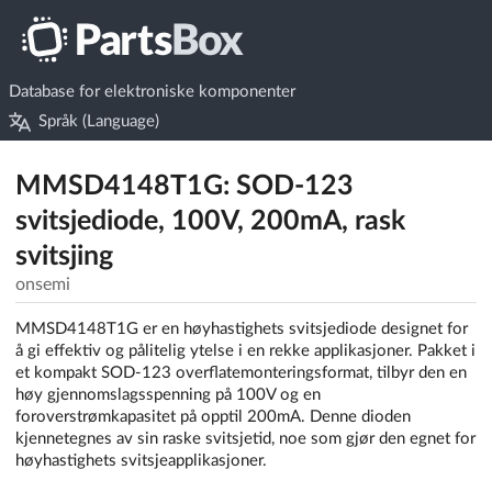
Database for elektroniske komponenter
Språk (Language)
MMSD4148T1G: SOD-123
svitsjediode, 100V, 200mA, rask
svitsjing
onsemi
MMSD4148T1G er en høyhastighets svitsjediode designet for
å gi effektiv og pålitelig ytelse i en rekke applikasjoner. Pakket i
et kompakt SOD-123 overflatemonteringsformat, tilbyr den en
høy gjennomslagsspenning på 100V og en
foroverstrømkapasitet på opptil 200mA. Denne dioden
kjennetegnes av sin raske svitsjetid, noe som gjør den egnet for
høyhastighets svitsjeapplikasjoner.