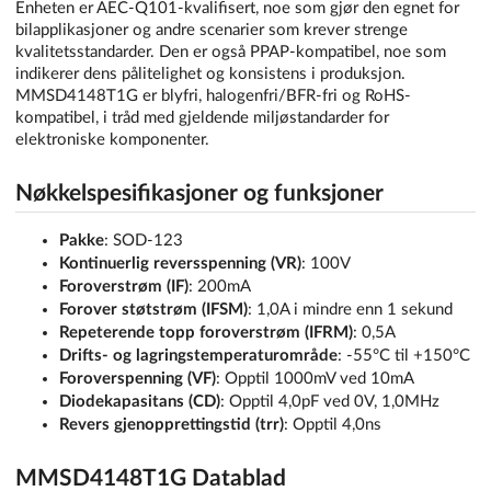
Enheten er AEC-Q101-kvalifisert, noe som gjør den egnet for
bilapplikasjoner og andre scenarier som krever strenge
kvalitetsstandarder. Den er også PPAP-kompatibel, noe som
indikerer dens pålitelighet og konsistens i produksjon.
MMSD4148T1G er blyfri, halogenfri/BFR-fri og RoHS-
kompatibel, i tråd med gjeldende miljøstandarder for
elektroniske komponenter.
Nøkkelspesifikasjoner og funksjoner
Pakke
: SOD-123
Kontinuerlig reversspenning (VR)
: 100V
Foroverstrøm (IF)
: 200mA
Forover støtstrøm (IFSM)
: 1,0A i mindre enn 1 sekund
Repeterende topp foroverstrøm (IFRM)
: 0,5A
Drifts- og lagringstemperaturområde
: -55°C til +150°C
Foroverspenning (VF)
: Opptil 1000mV ved 10mA
Diodekapasitans (CD)
: Opptil 4,0pF ved 0V, 1,0MHz
Revers gjenopprettingstid (trr)
: Opptil 4,0ns
MMSD4148T1G Datablad