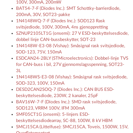
100V, 300mA, 200mW
BAT54-7-F (Diodes Inc.): SMT Schottky-barrierdiode,
200mA, 30V, SOT23-pakke
1N4148WQ-7-F (Diodes Inc.): SOD123 Rask
svitsjediode, 100V, 300mA, 4ns gjenoppretting
SZNUP2105LT1G (onsemi): 27 V ESD-beskyttelsesdiode,
dobbel linje CAN-bussbeskytter, SOT-23
1N4148W-E3-08 (Vishay): Småsignal rask svitsjediode,
SOD-123, 75V, 150mA
ESDCAN24-2BLY (STMicroelectronics): Dobbel-linje TVS
for CAN-buss i bil, 27V gjennomslagsspenning, SOT23-
3L
1N4148WS-E3-08 (Vishay): Småsignal rask svitsjediode,
SOD-323, 100V, 150mA
DESD2CAN2SOQ-7 (Diodes Inc.): CAN BUS ESD-
beskyttelsesdiode, 230W, 2 kanaler, 25pF
BAV16W-7-F (Diodes Inc.): SMD rask svitsjediode,
SOD123, VRRM 100V, IFM 300mA
SMF05CT1G (onsemi): 5-linjers ESD-
beskyttelsesdiodearray, SC-88, 100W, 8 kV HBM
SMCJ15CA (Littelfuse): SMCJ15CA, Toveis, 1500W, 15V,