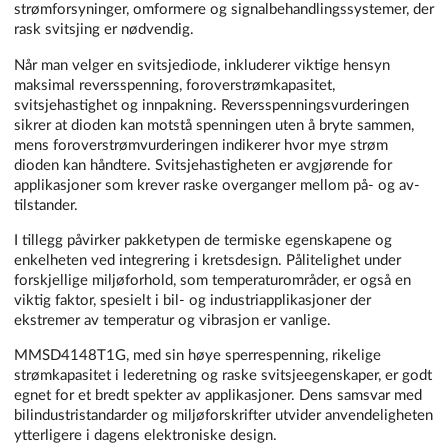
strømforsyninger, omformere og signalbehandlingssystemer, der
rask svitsjing er nødvendig.
Når man velger en svitsjediode, inkluderer viktige hensyn
maksimal reversspenning, foroverstrømkapasitet,
svitsjehastighet og innpakning. Reversspenningsvurderingen
sikrer at dioden kan motstå spenningen uten å bryte sammen,
mens foroverstrømvurderingen indikerer hvor mye strøm
dioden kan håndtere. Svitsjehastigheten er avgjørende for
applikasjoner som krever raske overganger mellom på- og av-
tilstander.
I tillegg påvirker pakketypen de termiske egenskapene og
enkelheten ved integrering i kretsdesign. Pålitelighet under
forskjellige miljøforhold, som temperaturområder, er også en
viktig faktor, spesielt i bil- og industriapplikasjoner der
ekstremer av temperatur og vibrasjon er vanlige.
MMSD4148T1G, med sin høye sperrespenning, rikelige
strømkapasitet i lederetning og raske svitsjeegenskaper, er godt
egnet for et bredt spekter av applikasjoner. Dens samsvar med
bilindustristandarder og miljøforskrifter utvider anvendeligheten
ytterligere i dagens elektroniske design.