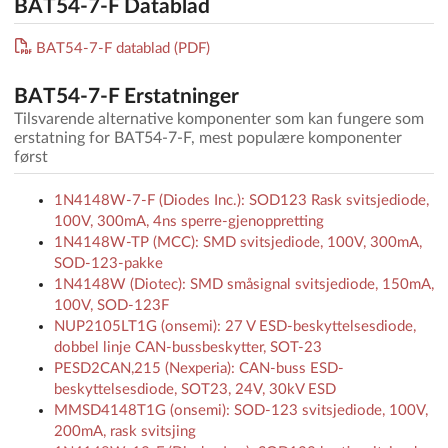
BAT54-7-F Datablad
BAT54-7-F datablad (PDF)
BAT54-7-F Erstatninger
Tilsvarende alternative komponenter som kan fungere som
erstatning for BAT54-7-F, mest populære komponenter
først
1N4148W-7-F (Diodes Inc.): SOD123 Rask svitsjediode,
100V, 300mA, 4ns sperre-gjenoppretting
1N4148W-TP (MCC): SMD svitsjediode, 100V, 300mA,
SOD-123-pakke
1N4148W (Diotec): SMD småsignal svitsjediode, 150mA,
100V, SOD-123F
NUP2105LT1G (onsemi): 27 V ESD-beskyttelsesdiode,
dobbel linje CAN-bussbeskytter, SOT-23
PESD2CAN,215 (Nexperia): CAN-buss ESD-
beskyttelsesdiode, SOT23, 24V, 30kV ESD
MMSD4148T1G (onsemi): SOD-123 svitsjediode, 100V,
200mA, rask svitsjing