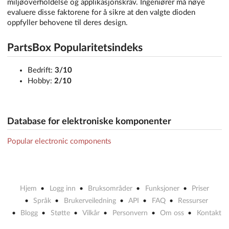
miljøoverholdelse og applikasjonskrav. Ingeniører må nøye
evaluere disse faktorene for å sikre at den valgte dioden
oppfyller behovene til deres design.
PartsBox Popularitetsindeks
Bedrift:
3/10
Hobby:
2/10
Database for elektroniske komponenter
Popular electronic components
Hjem
Logg inn
Bruksområder
Funksjoner
Priser
Språk
Brukerveiledning
API
FAQ
Ressurser
Blogg
Støtte
Vilkår
Personvern
Om oss
Kontakt