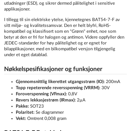
utladninger (ESD), og sikrer dermed pålitelighet i sensitive
applikasjoner.
I tillegg til sin elektriske ytelse, kjennetegnes BAT54-7-F av
sitt miljø- og kvalitetssamsvar. Den er helt blyfri, RoHS-
kompatibel og klassifisert som en "Grønn" enhet, noe som
betyr at den er fri for halogen og antimon. Videre oppfyller den
JEDEC-standarder for høy pålitelighet og er egnet for
bilapplikasjoner, med en bilkompatibel versjon tilgjengelig
under et eget datablad.
Nøkkelspesifikasjoner og funksjoner
Gjennomsnittlig likerettet utgangsstrøm (IO):
200mA
Topp repeterende reversspenning (VRRM):
30V
Foroverspenning (VFmax):
0,8V
Revers lekkasjestrøm (IRmax):
2µA
Pakke:
SOT23
Polaritet:
Se diagrammer
Vekt:
Omtrent 0,008 gram