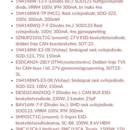
1N4148W-13-F (Diodes Inc.): SOD123 hurtigsvitsjende
diode, VRRM 100V, IFM 300mA, trr maks 4ns
1N4148WX-TP (MCC): Rask svitsjediode, SOD-323,
100V, 300mA, 200mW
1N4148WQ-7-F (Diodes Inc.): SOD123 Rask
svitsjediode, 100V, 300mA, 4ns gjenoppretting
SZNUP2105LT1G (onsemi): 27 V ESD-beskyttelsesdiode,
dobbel linje CAN-bussbeskytter, SOT-23
1N4148W-E3-08 (Vishay): Småsignal rask svitsjediode,
SOD-123, 75V, 150mA
ESDCAN24-2BLY (STMicroelectronics): Dobbel-linje TVS
for CAN-buss i bil, 27V gjennomslagsspenning, SOT23-
3L
1N4148WS-E3-08 (Vishay): Småsignal rask svitsjediode,
SOD-323, 100V, 150mA
DESD2CAN2SOQ-7 (Diodes Inc.): CAN BUS ESD-
beskyttelsesdiode, 230W, 2 kanaler, 25pF
BAV16W-7-F (Diodes Inc.): SMD rask svitsjediode,
SOD123, VRRM 100V, IFM 300mA
SMF05CT1G (onsemi): 5-linjers ESD-
beskyttelsesdiodearray, SC-88, 100W, 8 kV HBM
SMCJ15CA (Littelfuse): SMCJ15CA, Toveis, 1500W, 15V,