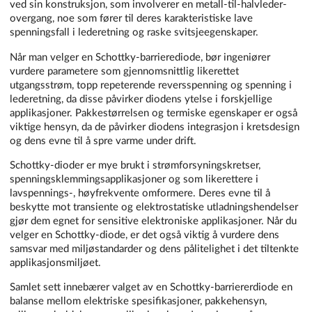
ved sin konstruksjon, som involverer en metall-til-halvleder-
overgang, noe som fører til deres karakteristiske lave
spenningsfall i lederetning og raske svitsjeegenskaper.
Når man velger en Schottky-barrierediode, bør ingeniører
vurdere parametere som gjennomsnittlig likerettet
utgangsstrøm, topp repeterende reversspenning og spenning i
lederetning, da disse påvirker diodens ytelse i forskjellige
applikasjoner. Pakkestørrelsen og termiske egenskaper er også
viktige hensyn, da de påvirker diodens integrasjon i kretsdesign
og dens evne til å spre varme under drift.
Schottky-dioder er mye brukt i strømforsyningskretser,
spenningsklemmingsapplikasjoner og som likerettere i
lavspennings-, høyfrekvente omformere. Deres evne til å
beskytte mot transiente og elektrostatiske utladningshendelser
gjør dem egnet for sensitive elektroniske applikasjoner. Når du
velger en Schottky-diode, er det også viktig å vurdere dens
samsvar med miljøstandarder og dens pålitelighet i det tiltenkte
applikasjonsmiljøet.
Samlet sett innebærer valget av en Schottky-barriererdiode en
balanse mellom elektriske spesifikasjoner, pakkehensyn,