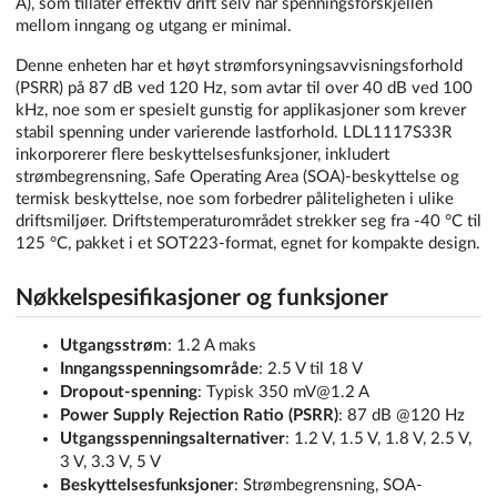
A), som tillater effektiv drift selv når spenningsforskjellen
mellom inngang og utgang er minimal.
Denne enheten har et høyt strømforsyningsavvisningsforhold
(PSRR) på 87 dB ved 120 Hz, som avtar til over 40 dB ved 100
kHz, noe som er spesielt gunstig for applikasjoner som krever
stabil spenning under varierende lastforhold. LDL1117S33R
inkorporerer flere beskyttelsesfunksjoner, inkludert
strømbegrensning, Safe Operating Area (SOA)-beskyttelse og
termisk beskyttelse, noe som forbedrer påliteligheten i ulike
driftsmiljøer. Driftstemperaturområdet strekker seg fra -40 °C til
125 °C, pakket i et SOT223-format, egnet for kompakte design.
Nøkkelspesifikasjoner og funksjoner
Utgangsstrøm
: 1.2 A maks
Inngangsspenningsområde
: 2.5 V til 18 V
Dropout-spenning
: Typisk 350 mV@1.2 A
Power Supply Rejection Ratio (PSRR)
: 87 dB @120 Hz
Utgangsspenningsalternativer
: 1.2 V, 1.5 V, 1.8 V, 2.5 V,
3 V, 3.3 V, 5 V
Beskyttelsesfunksjoner
: Strømbegrensning, SOA-