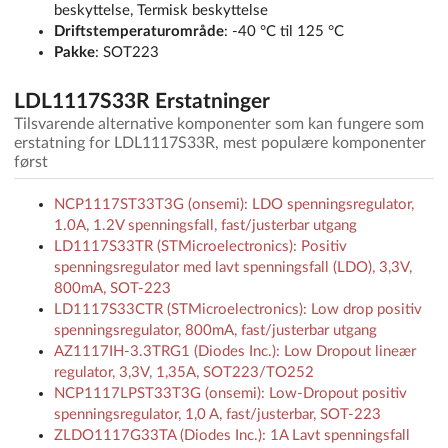
beskyttelse, Termisk beskyttelse
Driftstemperaturområde
: -40 °C til 125 °C
Pakke
: SOT223
LDL1117S33R Erstatninger
Tilsvarende alternative komponenter som kan fungere som
erstatning for LDL1117S33R, mest populære komponenter
først
NCP1117ST33T3G (onsemi): LDO spenningsregulator,
1.0A, 1.2V spenningsfall, fast/justerbar utgang
LD1117S33TR (STMicroelectronics): Positiv
spenningsregulator med lavt spenningsfall (LDO), 3,3V,
800mA, SOT-223
LD1117S33CTR (STMicroelectronics): Low drop positiv
spenningsregulator, 800mA, fast/justerbar utgang
AZ1117IH-3.3TRG1 (Diodes Inc.): Low Dropout lineær
regulator, 3,3V, 1,35A, SOT223/TO252
NCP1117LPST33T3G (onsemi): Low-Dropout positiv
spenningsregulator, 1,0 A, fast/justerbar, SOT-223
ZLDO1117G33TA (Diodes Inc.): 1A Lavt spenningsfall