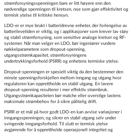
strømforsyningsspenningen bare er litt høyere enn den
nødvendige spenningen til kretsen, noe som gjør effektivitet og
termisk ytelse til kritiske hensyn.
LDO-er er mye brukt i batteridrevne enheter, der forlengelse av
batterilevetiden er viktig, og i applikasjoner som krever lav støy
og stabil strømforsyning, som sensitive analoge kretser og RF-
systemer. Når man velger en LDO, bør ingeniører vurdere
nøkkelparametere som dropout-spenning,
utgangsstrømkapasitet, strømforsyningens
undertrykkingsforhold (PSRR) og enhetens termiske ytelse.
Dropout-spenningen er spesielt viktig da den bestemmer den
minste spenningsforskjellen mellom inngang og utgang hvor
regulatoren kan opprettholde en stabil utgang. En lavere
dropout-spenning resulterer i mer effektiv strømbruk.
Utgangsstrømkapasiteten bør matche eller overstige lastens
maksimale strømbehov for å sikre pålitelig drift.
PSRR er et mål på hvor godt LDO-en kan avvise variasjoner i
inngangsspenningen, og sikrer en stabil utgang selv under
svingende inngangsforhold. Til slutt er termisk ytelse
avgjørende for å opprettholde operasjonell integritet og