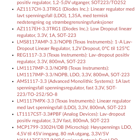
positiv regulator, 1,2-5,0V utganger, SOT223/TO252
AZ1117CH-3.3TRG1 (Diodes Inc.): Lineær regulator med
lavt spenningsfall (LDO), 1,35A, med termisk
nedstengning og strømbegrensningsfunksjoner
AZ1117EH-3.3TRG1 (Diodes Inc.): Low Dropout lineær
regulator, 3.3V, 1A, SOT-223
LMS8117AMP-3.3/NOPB (Texas Instruments): 1-A Lav-
Dropout Lineær Regulator, 1,2V Dropout, 0°C til 125°C
REG1117-3.3 (Texas Instruments): Lav-dropout positiv
regulator, 3.3V, 800mA, SOT-223
LM1117IMP-3.3/NOPB (Texas Instruments):
LM1117IMP-3.3/NOPB, LDO, 3,3V, 800mA, SOT-223
AMS1117-3.3 (Advanced Monolithic Systems): 1A lavt
spenningsfall spenningsregulator, fast 3,3V, SOT-
223/TO-252/SO-8
LM1117MPX-3.3 (Texas Instruments): Lineær regulator
med lavt spenningsfall (LDO), 3,3V, 800mA, SOT-223
LT1117CST-3.3#PBF (Analog Devices): Lav-dropout
positiv regulator, 3,3V fast, 800mA, SOT-223
MCP1799-3302H/DB (Microchip): Høyspennings LDO,
4,5V til 45V inngang, 80 mA utgang, 3,3V/5V