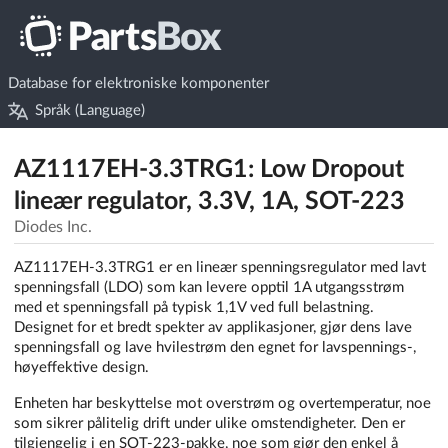
Database for elektroniske komponenter
Språk (Language)
AZ1117EH-3.3TRG1: Low Dropout
lineær regulator, 3.3V, 1A, SOT-223
Diodes Inc.
AZ1117EH-3.3TRG1 er en lineær spenningsregulator med lavt
spenningsfall (LDO) som kan levere opptil 1A utgangsstrøm
med et spenningsfall på typisk 1,1V ved full belastning.
Designet for et bredt spekter av applikasjoner, gjør dens lave
spenningsfall og lave hvilestrøm den egnet for lavspennings-,
høyeffektive design.
Enheten har beskyttelse mot overstrøm og overtemperatur, noe
som sikrer pålitelig drift under ulike omstendigheter. Den er
tilgjengelig i en SOT-223-pakke, noe som gjør den enkel å