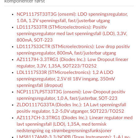
komponenter først
NCP1117ST33T3G (onsemi): LDO spenningsregulator,
1.0A, 1.2V spenningsfall, fast/justerbar utgang
LD1117S33TR (STMicroelectronics): Positiv
spenningsregulator med lavt spenningsfall (LDO), 3,3V,
800mA, SOT-223
LD1117S33CTR (STMicroelectronics): Low drop positiv
spenningsregulator, 800mA, fast/justerbar utgang
AZ1117IH-3.3TRG1 (Diodes Inc.): Low Dropout lineær
regulator, 3,3V, 1,35A, SOT223/TO252
LDL1117S33R (STMicroelectronics): 1,2 A LDO
spenningsregulator, 2,5V til 18V inngang, 350mV
spenningsfall (dropout)
NCP1117LPST33T3G (onsemi): Low-Dropout positiv
spenningsregulator, 1,0 A, fast/justerbar, SOT-223
ZLDO1117G33TA (Diodes Inc.): 1A Lavt spenningsfall
positiv regulator, 1,2-5,0V utganger, SOT223/TO252
AZ1117CH-3.3TRG1 (Diodes Inc.): Lineær regulator med
lavt spenningsfall (LDO), 1,35A, med termisk
nedstengning og strømbegrensningsfunksjoner
LMS8117AMP-3.3/NOPB (Texas Instruments): 1-A Lav-