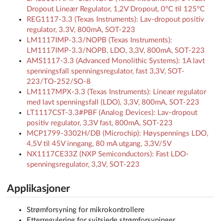
Dropout Lineær Regulator, 1,2V Dropout, 0°C til 125°C
REG1117-3.3 (Texas Instruments): Lav-dropout positiv
regulator, 3.3V, 800mA, SOT-223
LM1117IMP-3.3/NOPB (Texas Instruments):
LM1117IMP-3.3/NOPB, LDO, 3,3V, 800mA, SOT-223
AMS1117-3.3 (Advanced Monolithic Systems): 1A lavt
spenningsfall spenningsregulator, fast 3,3V, SOT-
223/TO-252/SO-8
LM1117MPX-3.3 (Texas Instruments): Lineær regulator
med lavt spenningsfall (LDO), 3,3V, 800mA, SOT-223
LT1117CST-3.3#PBF (Analog Devices): Lav-dropout
positiv regulator, 3,3V fast, 800mA, SOT-223
MCP1799-3302H/DB (Microchip): Høyspennings LDO,
4,5V til 45V inngang, 80 mA utgang, 3,3V/5V
NX1117CE33Z (NXP Semiconductors): Fast LDO-
spenningsregulator, 3,3V, SOT-223
Applikasjoner
Strømforsyning for mikrokontrollere
Etterregulering for svitsjede strømforsyninger