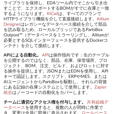
ライブラリを保持し、EDAツール内でそこから引き出
すことで、エクスポートするBOMがすでに在庫と一致
するようになります。
KiCad
は、すべてのプランで
HTTPライブラリ機能を介して直接接続します。
Altium
Designer
はレガシーなデータベース接続を介して部品
を読み取るため、ローカルブリッジであるPartsBox
Outpost™（データベースをミラーリングし、Altiumが
必要とするSQLインターフェースを提供するDockerコ
ンテナ）を介して接続します。
APIによる自動化。
API
は操作指向です：生のテーブル
を公開するのではなく、部品、在庫、保管場所、プロ
ジェクト、BOM、注文、ビルド、およびロットに対す
る操作を提供します。JSONまたはEDNを使用し、API
キーで認証します。スクリプト、ERPやMES、または
AIエージェントからPartsBoxを駆動し、それらの背後
にある記録の在庫システムとして使用します。
Zapier
統合
はノーコードの自動化をカバーします。
チームに適切なアクセス権を付与します。
共有組織デ
ータベース
を使用すると、複数の人が同時に作業で
き、変更は全員に即座に表示されます。
ロールベース