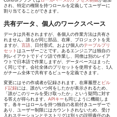
Controlプランでは
ロールベースのアクセス制御
が追加
され、特定の権限を持つロールを定義してユーザーに
割り当てることができます。
共有データ、個人のワークスペース
データは共有されますが、各個人の作業方法は共有さ
れません。誰もが同じ部品、在庫、プロジェクトを見
ますが、
言語
、日付形式、および個人の
テーブルプリ
セット
はユーザーごとです。あるエンジニアは独自の
列レイアウトでドイツ語で作業し、同僚は別のレイア
ウトで日本語で作業しますが、データベースはまった
く同じです。会社全体のプリセットを使用すると、1人
がチーム全体で共有するビューを定義できます。
変更にはその作成者が記録されます。在庫履歴と
ビル
ド記録
には、誰がいつ何をしたかが表示されるため、
「誰がこのリールを受け取ったか」という疑問に対す
る答えが得られます。
APIキー
も同じように機能しま
す。各キーはロールを持つ独自の名前付きユーザーで
あり、ユーザー制限にはカウントされないため、受け
入れステーションとテストリグは別々の説明責任のあ