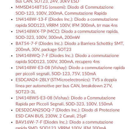
bus CAN, SOT23, 24V, 30kV ESD
MMSD4148T1G (onsemi): Diodo di Commutazione
SOD-123, 100V, 200mA, Commutazione Rapida
1N4148W-13-F (Diodes Inc.): Diodo a commutazione
rapida SOD123, VRRM 100V, IFM 300mA, trr max 4ns
1N4148WX-TP (MCC): Diodo a commutazione rapida,
SOD-323, 100V, 300mA, 200mW
BAT54-7-F (Diodes Inc.): Diodo a Barriera Schottky SMT,
200mA, 30V, package SOT23
1N4148WQ-7-F (Diodes Inc.): Diodo a commutazione
rapida SOD123, 100V, 300mA, recupero 4ns
1N4148W-E3-08 (Vishay): Diodo a commutazione rapida
per piccoli segnali, SOD-123, 75V, 150mA
ESDCAN24-2BLY (STMicroelectronics): TVS a doppia
linea per automotive per bus CAN, breakdown 27V,
SOT23-3L
1N4148WS-E3-08 (Vishay): Diodo a Commutazione
Rapida per Piccoli Segnali, SOD-323, 100V, 150mA
DESD2CAN2SOQ-7 (Diodes Inc.): Diodo di Protezione
ESD CAN BUS, 230W, 2 Canali, 25pF
BAV16W-7-F (Diodes Inc.): Diodo a commutazione
rapida SMD, SOD123, VRRM 100V, IFM 300mA