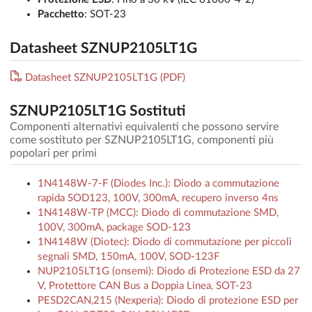
Pacchetto
: SOT-23
Datasheet SZNUP2105LT1G
Datasheet SZNUP2105LT1G (PDF)
SZNUP2105LT1G Sostituti
Componenti alternativi equivalenti che possono servire
come sostituto per SZNUP2105LT1G, componenti più
popolari per primi
1N4148W-7-F (Diodes Inc.): Diodo a commutazione
rapida SOD123, 100V, 300mA, recupero inverso 4ns
1N4148W-TP (MCC): Diodo di commutazione SMD,
100V, 300mA, package SOD-123
1N4148W (Diotec): Diodo di commutazione per piccoli
segnali SMD, 150mA, 100V, SOD-123F
NUP2105LT1G (onsemi): Diodo di Protezione ESD da 27
V, Protettore CAN Bus a Doppia Linea, SOT-23
PESD2CAN,215 (Nexperia): Diodo di protezione ESD per