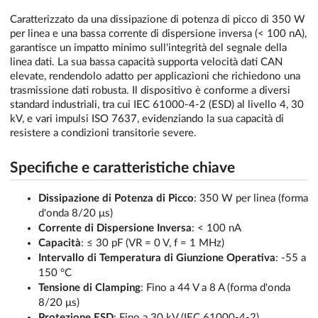
Caratterizzato da una dissipazione di potenza di picco di 350 W
per linea e una bassa corrente di dispersione inversa (< 100 nA),
garantisce un impatto minimo sull'integrità del segnale della
linea dati. La sua bassa capacità supporta velocità dati CAN
elevate, rendendolo adatto per applicazioni che richiedono una
trasmissione dati robusta. Il dispositivo è conforme a diversi
standard industriali, tra cui IEC 61000-4-2 (ESD) al livello 4, 30
kV, e vari impulsi ISO 7637, evidenziando la sua capacità di
resistere a condizioni transitorie severe.
Specifiche e caratteristiche chiave
Dissipazione di Potenza di Picco
: 350 W per linea (forma
d'onda 8/20 μs)
Corrente di Dispersione Inversa
: < 100 nA
Capacità
: ≤ 30 pF (VR = 0 V, f = 1 MHz)
Intervallo di Temperatura di Giunzione Operativa
: -55 a
150 °C
Tensione di Clamping
: Fino a 44 V a 8 A (forma d'onda
8/20 μs)
Protezione ESD
: Fino a 30 kV (IEC 61000-4-2)