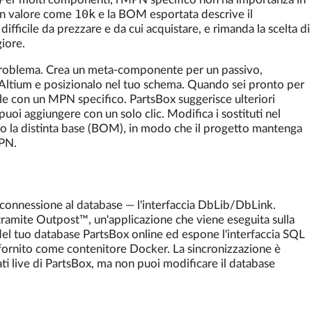
10k
 un valore come
e la BOM esportata descrive il
difficile da prezzare e da cui acquistare, e rimanda la scelta di
iore.
roblema. Crea un meta-componente per un passivo,
 Altium e posizionalo nel tuo schema. Quando sei pronto per
le con un MPN specifico. PartsBox suggerisce ulteriori
e puoi aggiungere con un solo clic. Modifica i sostituti nel
o la distinta base (BOM), in modo che il progetto mantenga
MPN.
connessione al database — l'interfaccia DbLib/DbLink.
ramite Outpost™, un'applicazione che viene eseguita sulla
del tuo database PartsBox online ed espone l'interfaccia SQL
fornito come contenitore Docker. La sincronizzazione è
ati live di PartsBox, ma non puoi modificare il database