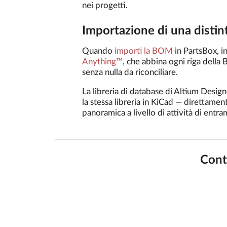
nei progetti.
Importazione di una distin
Quando
importi la BOM
in PartsBox, i
Anything™
, che abbina ogni riga del
senza nulla da riconciliare.
La libreria di database di Altium Desig
la stessa libreria in KiCad — direttame
panoramica a livello di attività di entr
Contr