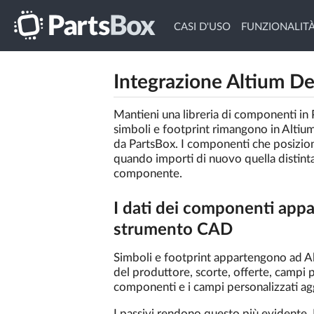
CASI D'USO
FUNZIONALIT
Integrazione Altium D
Mantieni una libreria di componenti in P
simboli e footprint rimangono in Altium
da PartsBox. I componenti che posizioni
quando importi di nuovo quella distinta
componente.
I dati dei componenti app
strumento CAD
Simboli e footprint appartengono ad Al
del produttore, scorte, offerte, campi
componenti e i campi personalizzati aggi
I passivi rendono questo più evidente.