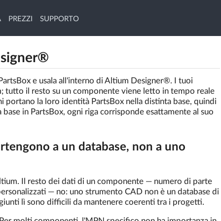
À
PREZZI
SUPPORTO
esigner®
artsBox e usala all'interno di Altium Designer®. I tuoi
; tutto il resto su un componente viene letto in tempo reale
 portano la loro identità PartsBox nella distinta base, quindi
 base in PartsBox, ogni riga corrisponde esattamente al suo
artengono a un database, non a uno
tium. Il resto dei dati di un componente — numero di parte
 personalizzati — no: uno strumento CAD non è un database di
unti lì sono difficili da mantenere coerenti tra i progetti.
 Per molti componenti, l'MPN specifico non ha importanza in