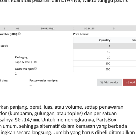
san, kuantitas pesanan dan ETA-nya, waktu tunggu pabrik,
n panjang, berat, luas, atau volume, setiap penawaran
or (kumparan, gulungan, atau toples) dan per satuan
$0.14/mm
salnya
. Untuk memeringkatnya, PartsBox
n umum, sehingga alternatif dalam kemasan yang berbeda
ngkan secara langsung. Jumlah yang harus dibeli ditampilkan