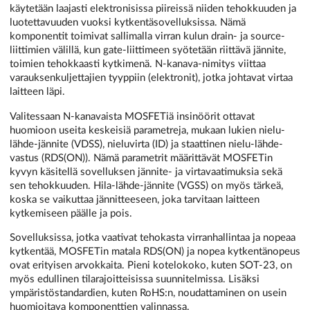
käytetään laajasti elektronisissa piireissä niiden tehokkuuden ja
luotettavuuden vuoksi kytkentäsovelluksissa. Nämä
komponentit toimivat sallimalla virran kulun drain- ja source-
liittimien välillä, kun gate-liittimeen syötetään riittävä jännite,
toimien tehokkaasti kytkimenä. N-kanava-nimitys viittaa
varauksenkuljettajien tyyppiin (elektronit), jotka johtavat virtaa
laitteen läpi.
Valitessaan N-kanavaista MOSFETiä insinöörit ottavat
huomioon useita keskeisiä parametreja, mukaan lukien nielu-
lähde-jännite (VDSS), nieluvirta (ID) ja staattinen nielu-lähde-
vastus (RDS(ON)). Nämä parametrit määrittävät MOSFETin
kyvyn käsitellä sovelluksen jännite- ja virtavaatimuksia sekä
sen tehokkuuden. Hila-lähde-jännite (VGSS) on myös tärkeä,
koska se vaikuttaa jännitteeseen, joka tarvitaan laitteen
kytkemiseen päälle ja pois.
Sovelluksissa, jotka vaativat tehokasta virranhallintaa ja nopeaa
kytkentää, MOSFETin matala RDS(ON) ja nopea kytkentänopeus
ovat erityisen arvokkaita. Pieni kotelokoko, kuten SOT-23, on
myös edullinen tilarajoitteisissa suunnitelmissa. Lisäksi
ympäristöstandardien, kuten RoHS:n, noudattaminen on usein
huomioitava komponenttien valinnassa.