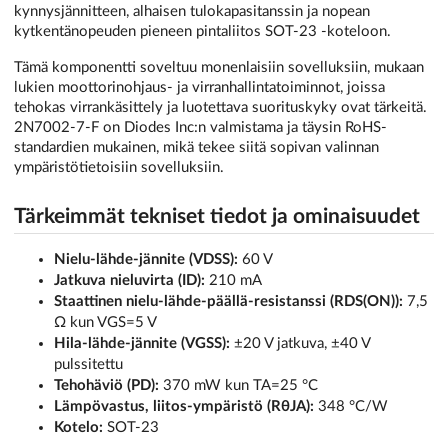
kynnysjännitteen, alhaisen tulokapasitanssin ja nopean
kytkentänopeuden pieneen pintaliitos SOT-23 -koteloon.
Tämä komponentti soveltuu monenlaisiin sovelluksiin, mukaan
lukien moottorinohjaus- ja virranhallintatoiminnot, joissa
tehokas virrankäsittely ja luotettava suorituskyky ovat tärkeitä.
2N7002-7-F on Diodes Inc:n valmistama ja täysin RoHS-
standardien mukainen, mikä tekee siitä sopivan valinnan
ympäristötietoisiin sovelluksiin.
Tärkeimmät tekniset tiedot ja ominaisuudet
Nielu-lähde-jännite (VDSS):
60 V
Jatkuva nieluvirta (ID):
210 mA
Staattinen nielu-lähde-päällä-resistanssi (RDS(ON)):
7,5
Ω kun VGS=5 V
Hila-lähde-jännite (VGSS):
±20 V jatkuva, ±40 V
pulssitettu
Tehohäviö (PD):
370 mW kun TA=25 °C
Lämpövastus, liitos-ympäristö (RθJA):
348 °C/W
Kotelo:
SOT-23