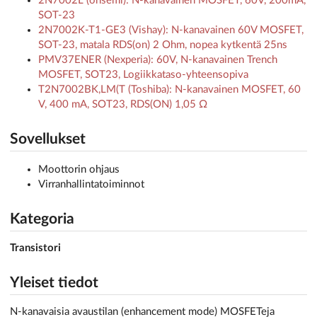
2N7002L (onsemi): N-kanavainen MOSFET, 60V, 200mA,
SOT-23
2N7002K-T1-GE3 (Vishay): N-kanavainen 60V MOSFET,
SOT-23, matala RDS(on) 2 Ohm, nopea kytkentä 25ns
PMV37ENER (Nexperia): 60V, N-kanavainen Trench
MOSFET, SOT23, Logiikkataso-yhteensopiva
T2N7002BK,LM(T (Toshiba): N-kanavainen MOSFET, 60
V, 400 mA, SOT23, RDS(ON) 1,05 Ω
Sovellukset
Moottorin ohjaus
Virranhallintatoiminnot
Kategoria
Transistori
Yleiset tiedot
N-kanavaisia avaustilan (enhancement mode) MOSFETeja