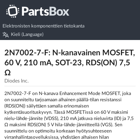
Elektronisten komponenttien tietokanta
Kieli (Language)
2N7002-7-F: N-kanavainen MOSFET,
60 V, 210 mA, SOT-23, RDS(ON) 7,5
Ω
Diodes Inc.
2N7002-7-F on N-kanava Enhancement Mode MOSFET, joka
on suunniteltu tarjoamaan alhainen päällä-tilan resistanssi
(RDS(ON)) säilyttäen samalla erinomaisen
kytkentäsuorituskyvyn. Tässä MOSFETissä on 60 V maksimi
nielu-lähde-jännite (VDSS), 210 mA jatkuva nieluvirta (ID) ja 7,5
Ω maksimi RDS(ON) 5 V hila-lähde-jännitteellä (VGS). Sen
suunnittelu on optimoitu korkeaan hyötysuhteeseen
virranhallintasovelluksissa, yhdistäen alhaisen hilan