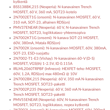
kytkentä
BSS138BK,215 (Nexperia): N-kanavainen Trench
MOSFET, 60 V, 360 mA, SOT23-kotelo
2N7002ET1G (onsemi): N-kanavainen MOSFET, 60 V,
310 mA, SOT-23, alhainen RDS(on)
PMV37ENEAR (Nexperia): 60 V, N-kanavainen Trench
MOSFET, SOT23, logiikkataso-yhteensopiva
2N7002KT1G (onsemi): N-kanava SOT-23 MOSFET,
60V, 380mA, Matala RDS(on)
2N7002K (onsemi): N-kanavainen MOSFET, 60V, 380mA,
SOT-23, ESD-suojattu
2N7002-T1-E3 (Vishay): N-kanavainen 60-V (D-S)
MOSFET, VGS(th) 1-2.5V, ID 0.115A
IRLML2060TRPBF (Infineon): HEXFET-teho-MOSFET,
60V, 1.2A, RDS(on) max 480mΩ @ 10V
2N7002BK,215 (Nexperia): 60 V, 350 mA N-kanavainen
Trench MOSFET, SOT23-paketti
2N7002P,235 (Nexperia): 60 V, 360 mA N-kanavainen
Trench MOSFET, SOT23-paketti
PMV55ENEAR (Nexperia): 60V, N-kanavainen Trench
MOSFET, SOT23, logiikkataso, nopea kytkentä