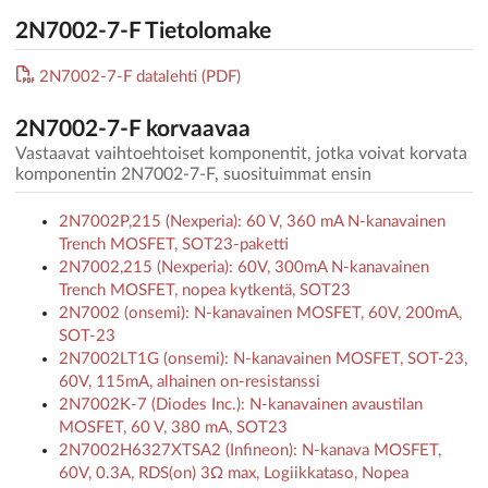
2N7002-7-F Tietolomake
2N7002-7-F datalehti (PDF)
2N7002-7-F korvaavaa
Vastaavat vaihtoehtoiset komponentit, jotka voivat korvata
komponentin 2N7002-7-F, suosituimmat ensin
2N7002P,215 (Nexperia): 60 V, 360 mA N-kanavainen
Trench MOSFET, SOT23-paketti
2N7002,215 (Nexperia): 60V, 300mA N-kanavainen
Trench MOSFET, nopea kytkentä, SOT23
2N7002 (onsemi): N-kanavainen MOSFET, 60V, 200mA,
SOT-23
2N7002LT1G (onsemi): N-kanavainen MOSFET, SOT-23,
60V, 115mA, alhainen on-resistanssi
2N7002K-7 (Diodes Inc.): N-kanavainen avaustilan
MOSFET, 60 V, 380 mA, SOT23
2N7002H6327XTSA2 (Infineon): N-kanava MOSFET,
60V, 0.3A, RDS(on) 3Ω max, Logiikkataso, Nopea