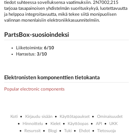
tiedot suhteessa sovelluksensa vaatimuksiin. 2N7002,215
tarjoaa tasapainoisen yhdistelmän suorituskykyä, luotettavuutta
ja helppoa integroitavuutta, mikä tekee siitä monipuolisen
valinnan monenlaisiin elektroniikkasuunnitelmiin.
PartsBox-suosioindeksi
Liiketoiminta:
6/10
Harrastus:
3/10
Elektronisten komponenttien tietokanta
Popular electronic components
Koti
Kirjaudu sisään
Käyttötapaukset
Ominaisuudet
Hinnoittelu
Kielet
Käyttöopas
API
UKK
Resurssit
Blogi
Tuki
Ehdot
Tietosuoja