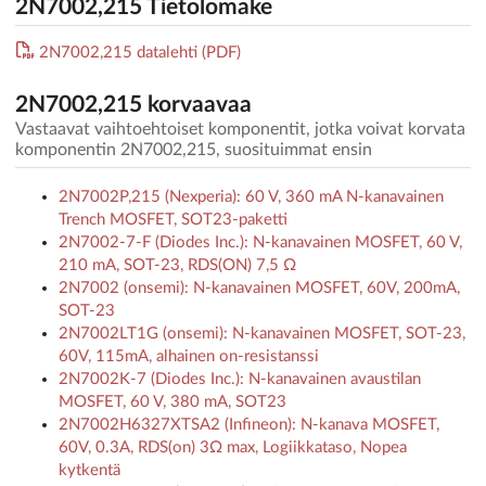
2N7002,215 Tietolomake
2N7002,215 datalehti (PDF)
2N7002,215 korvaavaa
Vastaavat vaihtoehtoiset komponentit, jotka voivat korvata
komponentin 2N7002,215, suosituimmat ensin
2N7002P,215 (Nexperia): 60 V, 360 mA N-kanavainen
Trench MOSFET, SOT23-paketti
2N7002-7-F (Diodes Inc.): N-kanavainen MOSFET, 60 V,
210 mA, SOT-23, RDS(ON) 7,5 Ω
2N7002 (onsemi): N-kanavainen MOSFET, 60V, 200mA,
SOT-23
2N7002LT1G (onsemi): N-kanavainen MOSFET, SOT-23,
60V, 115mA, alhainen on-resistanssi
2N7002K-7 (Diodes Inc.): N-kanavainen avaustilan
MOSFET, 60 V, 380 mA, SOT23
2N7002H6327XTSA2 (Infineon): N-kanava MOSFET,
60V, 0.3A, RDS(on) 3Ω max, Logiikkataso, Nopea
kytkentä