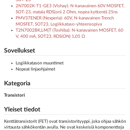
2N7002K-T1-GE3 (Vishay): N-kanavainen 60V MOSFET,
SOT-23, matala RDS(on) 2 Ohm, nopea kytkentä 25ns
PMV37ENER (Nexperia): 60V, N-kanavainen Trench
MOSFET, SOT23, Logiikkataso-yhteensopiva
T2N7002BK,LM(T (Toshiba): N-kanavainen MOSFET, 60
V, 400 mA, SOT23, RDS(ON) 1,05 Ω
Sovellukset
Logiikkatason muuntimet
Nopeat linjaohjaimet
Kategoria
Transistori
Yleiset tiedot
Kenttätransistorit (FET) ovat transistorityyppi, joka ohjaa sähkön
virtausta sähkökentän avulla. Ne ovat keskeisiä komponentteja