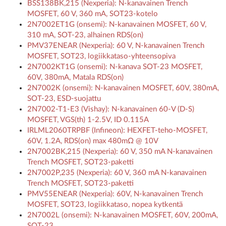
BSS138BK,215 (Nexperia): N-kanavainen Trench
MOSFET, 60 V, 360 mA, SOT23-kotelo
2N7002ET1G (onsemi): N-kanavainen MOSFET, 60 V,
310 mA, SOT-23, alhainen RDS(on)
PMV37ENEAR (Nexperia): 60 V, N-kanavainen Trench
MOSFET, SOT23, logiikkataso-yhteensopiva
2N7002KT1G (onsemi): N-kanava SOT-23 MOSFET,
60V, 380mA, Matala RDS(on)
2N7002K (onsemi): N-kanavainen MOSFET, 60V, 380mA,
SOT-23, ESD-suojattu
2N7002-T1-E3 (Vishay): N-kanavainen 60-V (D-S)
MOSFET, VGS(th) 1-2.5V, ID 0.115A
IRLML2060TRPBF (Infineon): HEXFET-teho-MOSFET,
60V, 1.2A, RDS(on) max 480mΩ @ 10V
2N7002BK,215 (Nexperia): 60 V, 350 mA N-kanavainen
Trench MOSFET, SOT23-paketti
2N7002P,235 (Nexperia): 60 V, 360 mA N-kanavainen
Trench MOSFET, SOT23-paketti
PMV55ENEAR (Nexperia): 60V, N-kanavainen Trench
MOSFET, SOT23, logiikkataso, nopea kytkentä
2N7002L (onsemi): N-kanavainen MOSFET, 60V, 200mA,
SOT-23