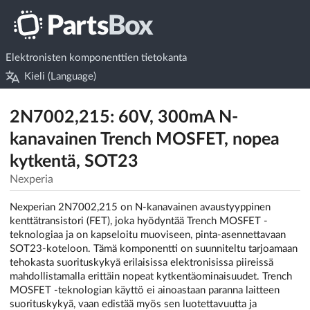
Elektronisten komponenttien tietokanta
Kieli (Language)
2N7002,215: 60V, 300mA N-
kanavainen Trench MOSFET, nopea
kytkentä, SOT23
Nexperia
Nexperian 2N7002,215 on N-kanavainen avaustyyppinen
kenttätransistori (FET), joka hyödyntää Trench MOSFET -
teknologiaa ja on kapseloitu muoviseen, pinta-asennettavaan
SOT23-koteloon. Tämä komponentti on suunniteltu tarjoamaan
tehokasta suorituskykyä erilaisissa elektronisissa piireissä
mahdollistamalla erittäin nopeat kytkentäominaisuudet. Trench
MOSFET -teknologian käyttö ei ainoastaan paranna laitteen
suorituskykyä, vaan edistää myös sen luotettavuutta ja