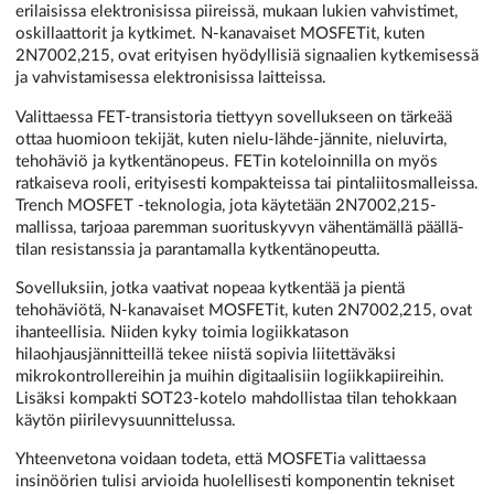
erilaisissa elektronisissa piireissä, mukaan lukien vahvistimet,
oskillaattorit ja kytkimet. N-kanavaiset MOSFETit, kuten
2N7002,215, ovat erityisen hyödyllisiä signaalien kytkemisessä
ja vahvistamisessa elektronisissa laitteissa.
Valittaessa FET-transistoria tiettyyn sovellukseen on tärkeää
ottaa huomioon tekijät, kuten nielu-lähde-jännite, nieluvirta,
tehohäviö ja kytkentänopeus. FETin koteloinnilla on myös
ratkaiseva rooli, erityisesti kompakteissa tai pintaliitosmalleissa.
Trench MOSFET -teknologia, jota käytetään 2N7002,215-
mallissa, tarjoaa paremman suorituskyvyn vähentämällä päällä-
tilan resistanssia ja parantamalla kytkentänopeutta.
Sovelluksiin, jotka vaativat nopeaa kytkentää ja pientä
tehohäviötä, N-kanavaiset MOSFETit, kuten 2N7002,215, ovat
ihanteellisia. Niiden kyky toimia logiikkatason
hilaohjausjännitteillä tekee niistä sopivia liitettäväksi
mikrokontrollereihin ja muihin digitaalisiin logiikkapiireihin.
Lisäksi kompakti SOT23-kotelo mahdollistaa tilan tehokkaan
käytön piirilevysuunnittelussa.
Yhteenvetona voidaan todeta, että MOSFETia valittaessa
insinöörien tulisi arvioida huolellisesti komponentin tekniset