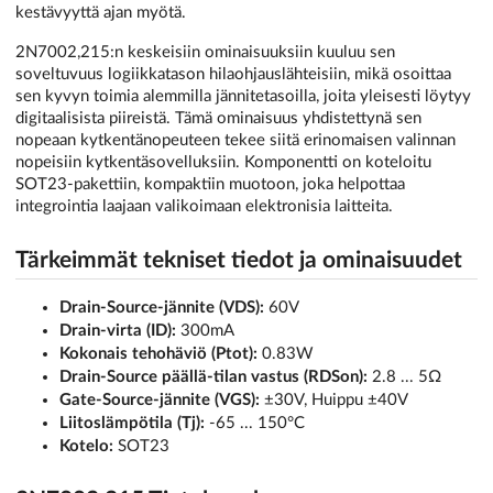
kestävyyttä ajan myötä.
2N7002,215:n keskeisiin ominaisuuksiin kuuluu sen
soveltuvuus logiikkatason hilaohjauslähteisiin, mikä osoittaa
sen kyvyn toimia alemmilla jännitetasoilla, joita yleisesti löytyy
digitaalisista piireistä. Tämä ominaisuus yhdistettynä sen
nopeaan kytkentänopeuteen tekee siitä erinomaisen valinnan
nopeisiin kytkentäsovelluksiin. Komponentti on koteloitu
SOT23-pakettiin, kompaktiin muotoon, joka helpottaa
integrointia laajaan valikoimaan elektronisia laitteita.
Tärkeimmät tekniset tiedot ja ominaisuudet
Drain-Source-jännite (VDS):
60V
Drain-virta (ID):
300mA
Kokonais tehohäviö (Ptot):
0.83W
Drain-Source päällä-tilan vastus (RDSon):
2.8 ... 5Ω
Gate-Source-jännite (VGS):
±30V, Huippu ±40V
Liitoslämpötila (Tj):
-65 ... 150°C
Kotelo:
SOT23