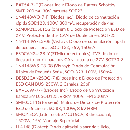
BAT54-7-F (Diodes Inc.): Diodo de Barrera Schottky
SMT, 200mA, 30V, paquete SOT23
1N4148WQ-7-F (Diodes Inc.): Diodo de conmutación
rápida SOD123, 100V, 300mA, recuperación de 4ns
SZNUP2105LT1G (onsemi): Diodo de Protección ESD de
27 V, Protector de Bus CAN de Doble Línea, SOT-23
1N4148W-E3-08 (Vishay): Diodo de conmutación rápida
de pequeña señal, SOD-123, 75V, 150mA
ESDCAN24-2BLY (STMicroelectronics): TVS de doble
línea automotriz para bus CAN, ruptura de 27V, SOT23-3L
1N4148WS-E3-08 (Vishay): Diodo de Conmutación
Rápida de Pequeña Señal, SOD-323, 100V, 150mA
DESD2CAN2SOQ-7 (Diodes Inc.): Diodo de Protección
ESD CAN BUS, 230W, 2 Canales, 25pF
BAV16W-7-F (Diodes Inc.): Diodo de Conmutación
Rápida SMD, SOD123, VRRM 100V, IFM 300mA
SMF05CT1G (onsemi): Matriz de Diodos de Protección
ESD de 5 Líneas, SC-88, 100W, 8 kV HBM
SMCJ15CA (Littelfuse): SMCJ15CA, Bidireccional,
1500W, 15V, Montaje Superficial
LL4148 (Diotec): Diodo epitaxial planar de silicio,