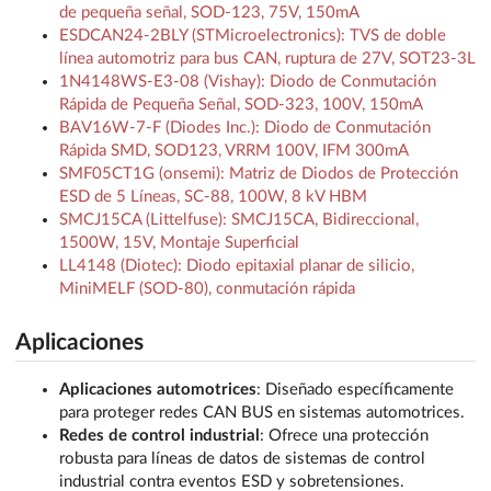
de pequeña señal, SOD-123, 75V, 150mA
ESDCAN24-2BLY (STMicroelectronics): TVS de doble
línea automotriz para bus CAN, ruptura de 27V, SOT23-3L
1N4148WS-E3-08 (Vishay): Diodo de Conmutación
Rápida de Pequeña Señal, SOD-323, 100V, 150mA
BAV16W-7-F (Diodes Inc.): Diodo de Conmutación
Rápida SMD, SOD123, VRRM 100V, IFM 300mA
SMF05CT1G (onsemi): Matriz de Diodos de Protección
ESD de 5 Líneas, SC-88, 100W, 8 kV HBM
SMCJ15CA (Littelfuse): SMCJ15CA, Bidireccional,
1500W, 15V, Montaje Superficial
LL4148 (Diotec): Diodo epitaxial planar de silicio,
MiniMELF (SOD-80), conmutación rápida
Aplicaciones
Aplicaciones automotrices
: Diseñado específicamente
para proteger redes CAN BUS en sistemas automotrices.
Redes de control industrial
: Ofrece una protección
robusta para líneas de datos de sistemas de control
industrial contra eventos ESD y sobretensiones.