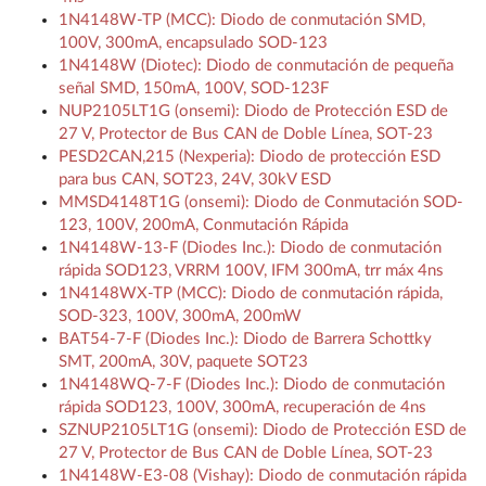
1N4148W-TP (MCC): Diodo de conmutación SMD,
100V, 300mA, encapsulado SOD-123
1N4148W (Diotec): Diodo de conmutación de pequeña
señal SMD, 150mA, 100V, SOD-123F
NUP2105LT1G (onsemi): Diodo de Protección ESD de
27 V, Protector de Bus CAN de Doble Línea, SOT-23
PESD2CAN,215 (Nexperia): Diodo de protección ESD
para bus CAN, SOT23, 24V, 30kV ESD
MMSD4148T1G (onsemi): Diodo de Conmutación SOD-
123, 100V, 200mA, Conmutación Rápida
1N4148W-13-F (Diodes Inc.): Diodo de conmutación
rápida SOD123, VRRM 100V, IFM 300mA, trr máx 4ns
1N4148WX-TP (MCC): Diodo de conmutación rápida,
SOD-323, 100V, 300mA, 200mW
BAT54-7-F (Diodes Inc.): Diodo de Barrera Schottky
SMT, 200mA, 30V, paquete SOT23
1N4148WQ-7-F (Diodes Inc.): Diodo de conmutación
rápida SOD123, 100V, 300mA, recuperación de 4ns
SZNUP2105LT1G (onsemi): Diodo de Protección ESD de
27 V, Protector de Bus CAN de Doble Línea, SOT-23
1N4148W-E3-08 (Vishay): Diodo de conmutación rápida