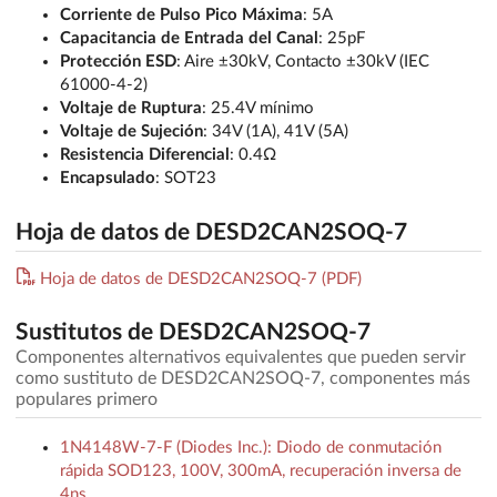
Corriente de Pulso Pico Máxima
: 5A
Capacitancia de Entrada del Canal
: 25pF
Protección ESD
: Aire ±30kV, Contacto ±30kV (IEC
61000-4-2)
Voltaje de Ruptura
: 25.4V mínimo
Voltaje de Sujeción
: 34V (1A), 41V (5A)
Resistencia Diferencial
: 0.4Ω
Encapsulado
: SOT23
Hoja de datos de DESD2CAN2SOQ-7
Hoja de datos de DESD2CAN2SOQ-7 (PDF)
Sustitutos de DESD2CAN2SOQ-7
Componentes alternativos equivalentes que pueden servir
como sustituto de DESD2CAN2SOQ-7, componentes más
populares primero
1N4148W-7-F (Diodes Inc.): Diodo de conmutación
rápida SOD123, 100V, 300mA, recuperación inversa de
4ns