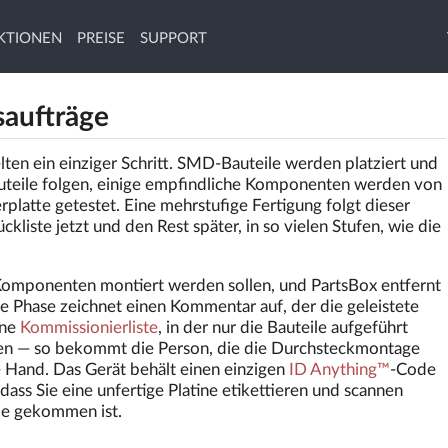
KTIONEN
PREISE
SUPPORT
saufträge
elten ein einziger Schritt. SMD-Bauteile werden platziert und
teile folgen, einige empfindliche Komponenten werden von
platte getestet. Eine mehrstufige Fertigung folgt dieser
tückliste jetzt und den Rest später, in so vielen Stufen, wie die
 Komponenten montiert werden sollen, und PartsBox entfernt
de Phase zeichnet einen Kommentar auf, der die geleistete
ene
Kommissionierliste
, in der nur die Bauteile aufgeführt
erden — so bekommt die Person, die die Durchsteckmontage
e Hand. Das Gerät behält einen einzigen
ID Anything™
-Code
odass Sie eine unfertige Platine etikettieren und scannen
ie gekommen ist.