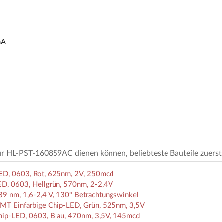
mA
z für HL-PST-1608S9AC dienen können, beliebteste Bauteile zuerst
D, 0603, Rot, 625nm, 2V, 250mcd
D, 0603, Hellgrün, 570nm, 2-2,4V
9 nm, 1,6-2,4 V, 130° Betrachtungswinkel
T Einfarbige Chip-LED, Grün, 525nm, 3,5V
ip-LED, 0603, Blau, 470nm, 3,5V, 145mcd