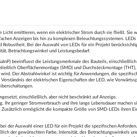
 Licht emittieren, wenn ein elektrischer Strom durch sie fließt. Sie 
fachen Anzeigen bis hin zu komplexen Beleuchtungssystemen. LEDs 
nd Robustheit. Bei der Auswahl von LEDs für ein Projekt berücksichti
ität, Betrachtungswinkel und Leistungsbedarf.
nP) beeinflusst die Leistungsmerkmale des Bauteils, einschließlich
chließlich Oberflächenmontage (SMD) und Durchsteckmontage (THT),
 wird. Der Abstrahlwinkel ist wichtig für Anwendungen, die spezifisc
as Verständnis der elektrischen Eigenschaften der LED, wie Vorwärts
eiberschaltungen.
esetzt, einschließlich, aber nicht beschränkt auf Anzeige,
. Ihr geringer Stromverbrauch und ihre lange Lebensdauer machen s
e. Zusätzlich ermöglicht die kompakte Größe von SMD-LEDs ihren Ein
bei der Auswahl einer LED für ein Projekt die spezifischen Anforder
lich der gewünschten Farbe, Intensität, des Betrachtungswinkels un