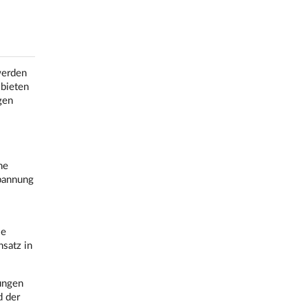
werden
bieten
gen
he
spannung
ie
satz in
ungen
d der