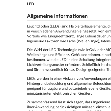
LED
Allgemeine Informationen
Leuchtdioden (LEDs) sind Halbleiterbauelemente, die
in verschiedenen Anwendungen eingesetzt, von ein
Vorteile wie Energieeffizienz, lange Lebensdauer u
Ingenieure Faktoren wie Farbe (Wellenlänge), Intens
Die Wahl der LED-Technologie (wie InGaN oder AlGaI
Wellenlänge und Effizienz. Gehäuseoptionen, eins
bestimmen, wie die LED in eine Schaltung integriert
Lichtverteilungsmuster erfordern. Schließlich ist d
und Strom, wesentlich für das Design geeigneter Tr
LEDs werden in einer Vielzahl von Anwendungen eing
Hintergrundbeleuchtung und allgemeine Beleuchtung
geeignet für tragbare und batteriebetriebene Gerät
miniaturisierten elektronischen Geräten.
Zusammenfassend lässt sich sagen, dass Ingenieure 
ihrer Anwendung berücksichtigen müssen, einschließ