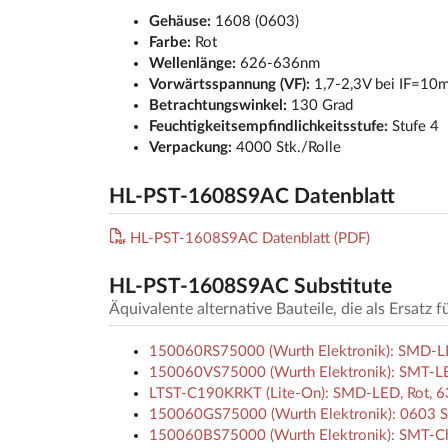
Gehäuse:
1608 (0603)
Farbe:
Rot
Wellenlänge:
626-636nm
Vorwärtsspannung (VF):
1,7-2,3V bei IF=10
Betrachtungswinkel:
130 Grad
Feuchtigkeitsempfindlichkeitsstufe:
Stufe 4
Verpackung:
4000 Stk./Rolle
HL-PST-1608S9AC Datenblatt
HL-PST-1608S9AC Datenblatt (PDF)
HL-PST-1608S9AC Substitute
Äquivalente alternative Bauteile, die als Ersat
150060RS75000 (Wurth Elektronik): SMD-LE
150060VS75000 (Wurth Elektronik): SMT-LE
LTST-C190KRKT (Lite-On): SMD-LED, Rot, 63
150060GS75000 (Wurth Elektronik): 0603 SM
150060BS75000 (Wurth Elektronik): SMT-Ch