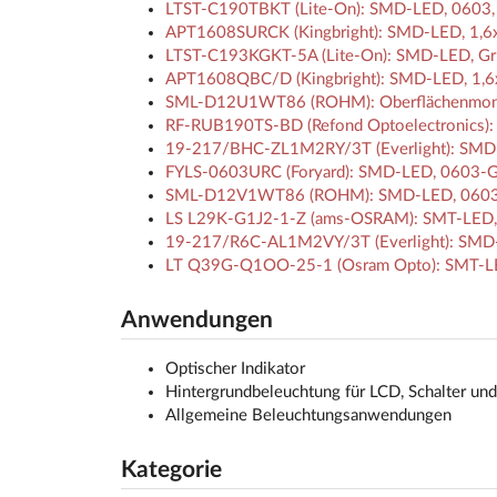
LTST-C190TBKT (Lite-On): SMD-LED, 0603, 
APT1608SURCK (Kingbright): SMD-LED, 1,6x
LTST-C193KGKT-5A (Lite-On): SMD-LED, Grün
APT1608QBC/D (Kingbright): SMD-LED, 1,6x
SML-D12U1WT86 (ROHM): Oberflächenmontie
RF-RUB190TS-BD (Refond Optoelectronics)
19-217/BHC-ZL1M2RY/3T (Everlight): SMD-L
FYLS-0603URC (Foryard): SMD-LED, 0603-Ge
SML-D12V1WT86 (ROHM): SMD-LED, 0603, 
LS L29K-G1J2-1-Z (ams-OSRAM): SMT-LED, 0
19-217/R6C-AL1M2VY/3T (Everlight): SMD-LE
LT Q39G-Q1OO-25-1 (Osram Opto): SMT-LED
Anwendungen
Optischer Indikator
Hintergrundbeleuchtung für LCD, Schalter un
Allgemeine Beleuchtungsanwendungen
Kategorie