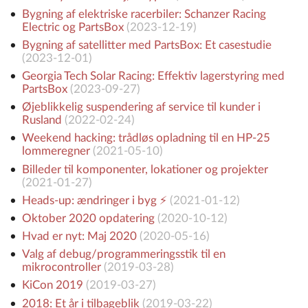
Bygning af elektriske racerbiler: Schanzer Racing
Electric og PartsBox
(
2023-12-19
)
Bygning af satellitter med PartsBox: Et casestudie
(
2023-12-01
)
Georgia Tech Solar Racing: Effektiv lagerstyring med
PartsBox
(
2023-09-27
)
Øjeblikkelig suspendering af service til kunder i
Rusland
(
2022-02-24
)
Weekend hacking: trådløs opladning til en HP-25
lommeregner
(
2021-05-10
)
Billeder til komponenter, lokationer og projekter
(
2021-01-27
)
Heads-up: ændringer i byg ⚡️
(
2021-01-12
)
Oktober 2020 opdatering
(
2020-10-12
)
Hvad er nyt: Maj 2020
(
2020-05-16
)
Valg af debug/programmeringsstik til en
mikrocontroller
(
2019-03-28
)
KiCon 2019
(
2019-03-27
)
2018: Et år i tilbageblik
(
2019-03-22
)