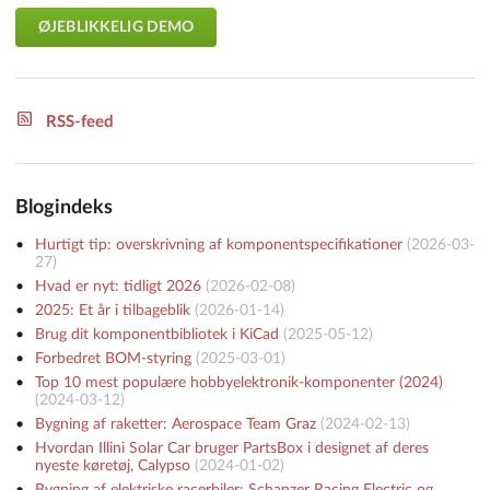
ØJEBLIKKELIG DEMO
RSS-feed
Blogindeks
Hurtigt tip: overskrivning af komponentspecifikationer
(
2026-03-
27
)
Hvad er nyt: tidligt 2026
(
2026-02-08
)
2025: Et år i tilbageblik
(
2026-01-14
)
Brug dit komponentbibliotek i KiCad
(
2025-05-12
)
Forbedret BOM-styring
(
2025-03-01
)
Top 10 mest populære hobbyelektronik-komponenter (2024)
(
2024-03-12
)
Bygning af raketter: Aerospace Team Graz
(
2024-02-13
)
Hvordan Illini Solar Car bruger PartsBox i designet af deres
nyeste køretøj, Calypso
(
2024-01-02
)
Bygning af elektriske racerbiler: Schanzer Racing Electric og