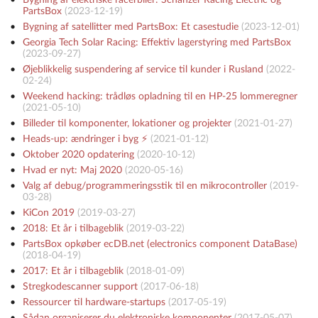
PartsBox
(
2023-12-19
)
Bygning af satellitter med PartsBox: Et casestudie
(
2023-12-01
)
Georgia Tech Solar Racing: Effektiv lagerstyring med PartsBox
(
2023-09-27
)
Øjeblikkelig suspendering af service til kunder i Rusland
(
2022-
02-24
)
Weekend hacking: trådløs opladning til en HP-25 lommeregner
(
2021-05-10
)
Billeder til komponenter, lokationer og projekter
(
2021-01-27
)
Heads-up: ændringer i byg ⚡️
(
2021-01-12
)
Oktober 2020 opdatering
(
2020-10-12
)
Hvad er nyt: Maj 2020
(
2020-05-16
)
Valg af debug/programmeringsstik til en mikrocontroller
(
2019-
03-28
)
KiCon 2019
(
2019-03-27
)
2018: Et år i tilbageblik
(
2019-03-22
)
PartsBox opkøber ecDB.net (electronics component DataBase)
(
2018-04-19
)
2017: Et år i tilbageblik
(
2018-01-09
)
Stregkodescanner support
(
2017-06-18
)
Ressourcer til hardware-startups
(
2017-05-19
)
Sådan organiserer du elektroniske komponenter
(
2017-05-07
)