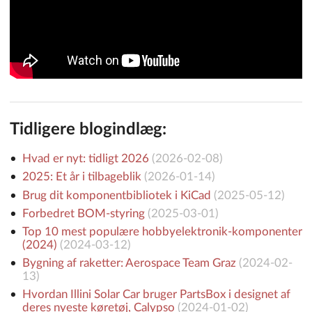
Tidligere blogindlæg:
Hvad er nyt: tidligt 2026
(
2026-02-08
)
2025: Et år i tilbageblik
(
2026-01-14
)
Brug dit komponentbibliotek i KiCad
(
2025-05-12
)
Forbedret BOM-styring
(
2025-03-01
)
Top 10 mest populære hobbyelektronik-komponenter
(2024)
(
2024-03-12
)
Bygning af raketter: Aerospace Team Graz
(
2024-02-
13
)
Hvordan Illini Solar Car bruger PartsBox i designet af
deres nyeste køretøj, Calypso
(
2024-01-02
)