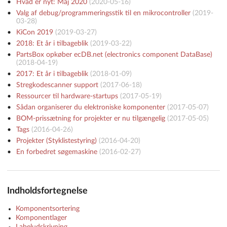
Hvad er nyt: Maj 2020
(
2020-05-16
)
Valg af debug/programmeringsstik til en mikrocontroller
(
2019-
03-28
)
KiCon 2019
(
2019-03-27
)
2018: Et år i tilbageblik
(
2019-03-22
)
PartsBox opkøber ecDB.net (electronics component DataBase)
(
2018-04-19
)
2017: Et år i tilbageblik
(
2018-01-09
)
Stregkodescanner support
(
2017-06-18
)
Ressourcer til hardware-startups
(
2017-05-19
)
Sådan organiserer du elektroniske komponenter
(
2017-05-07
)
BOM-prissætning for projekter er nu tilgængelig
(
2017-05-05
)
Tags
(
2016-04-26
)
Projekter (Styklistestyring)
(
2016-04-20
)
En forbedret søgemaskine
(
2016-02-27
)
Indholdsfortegnelse
Komponentsortering
Komponentlager
Labeludskrivning