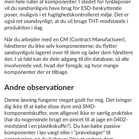
men hele ruller af komponenter. I stedet for lynlåsposer
vil du sandsynligvis have brug for ESD-beskyttende
poser, muligvis i et fugtighedskontrolleret miljø. Det er
også ret usandsynligt, at du vil bruge THT-modstande i
produktion i dag.
Når du arbejder med en CM (Contract Manufacturer),
håndterer du ikke selv komponenterne; du flytter
sandsynligvis lageret over til dem og lader dem håndtere
det. I så fald kan de dele adgang til din database, så alle
involverede ved, hvad der foregår, og hvor mange
komponenter der er tilbage.
Andre observationer
Denne løsning fungerer meget godt for mig. Det tvinger
dig ikke til at købe disse dyre små SMD-
komponentskuffer, som alligevel ikke er særlig praktiske
(har du nogensinde brugt en pincet til at jage en 0402-
modstand i en plastikskuffe?). Du kan købe passive
komponenter i løs vægt eller i "prøvebøger" til