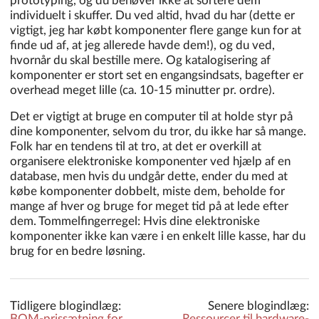
prototyping, og du behøver ikke at sortere dem
individuelt i skuffer. Du ved altid, hvad du har (dette er
vigtigt, jeg har købt komponenter flere gange kun for at
finde ud af, at jeg allerede havde dem!), og du ved,
hvornår du skal bestille mere. Og katalogisering af
komponenter er stort set en engangsindsats, bagefter er
overhead meget lille (ca. 10-15 minutter pr. ordre).
Det er vigtigt at bruge en computer til at holde styr på
dine komponenter, selvom du tror, du ikke har så mange.
Folk har en tendens til at tro, at det er overkill at
organisere elektroniske komponenter ved hjælp af en
database, men hvis du undgår dette, ender du med at
købe komponenter dobbelt, miste dem, beholde for
mange af hver og bruge for meget tid på at lede efter
dem. Tommelfingerregel: Hvis dine elektroniske
komponenter ikke kan være i en enkelt lille kasse, har du
brug for en bedre løsning.
Tidligere blogindlæg:
Senere blogindlæg:
BOM-prissætning for
Ressourcer til hardware-