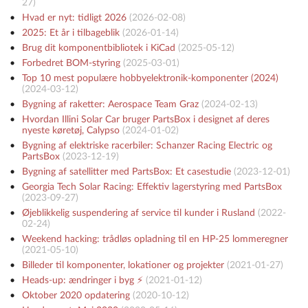
27
)
Hvad er nyt: tidligt 2026
(
2026-02-08
)
2025: Et år i tilbageblik
(
2026-01-14
)
Brug dit komponentbibliotek i KiCad
(
2025-05-12
)
Forbedret BOM-styring
(
2025-03-01
)
Top 10 mest populære hobbyelektronik-komponenter (2024)
(
2024-03-12
)
Bygning af raketter: Aerospace Team Graz
(
2024-02-13
)
Hvordan Illini Solar Car bruger PartsBox i designet af deres
nyeste køretøj, Calypso
(
2024-01-02
)
Bygning af elektriske racerbiler: Schanzer Racing Electric og
PartsBox
(
2023-12-19
)
Bygning af satellitter med PartsBox: Et casestudie
(
2023-12-01
)
Georgia Tech Solar Racing: Effektiv lagerstyring med PartsBox
(
2023-09-27
)
Øjeblikkelig suspendering af service til kunder i Rusland
(
2022-
02-24
)
Weekend hacking: trådløs opladning til en HP-25 lommeregner
(
2021-05-10
)
Billeder til komponenter, lokationer og projekter
(
2021-01-27
)
Heads-up: ændringer i byg ⚡️
(
2021-01-12
)
Oktober 2020 opdatering
(
2020-10-12
)