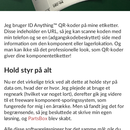
Jeg bruger ID Anything™ QR-koder på mine etiketter.
Disse indeholder en URL, så jeg kan scanne koden med
min telefon og se en (adgangskodebeskyttet) side med
information om den komponent eller lagerlokation. Og
man kan ikke slå det professionelle look, som QR-koder
giver dine komponentetiketter!
Hold styr på alt
Nu er det virkelige trick ved alt dette at holde styr på
data om, hvad der er hvor. Jeg plejede at bruge et
regneark (hvilket var noget lort), derefter gik jeg videre
til et freeware komponent-sporingssystem, som
fungerede for mig i en årrække. Men så fandt jeg det for
begrænsende, så jeg besluttede at skrive min egen
løsning, og
PartsBox
blev skabt.
Alle disse softwareløsninger har det samme mål: når du