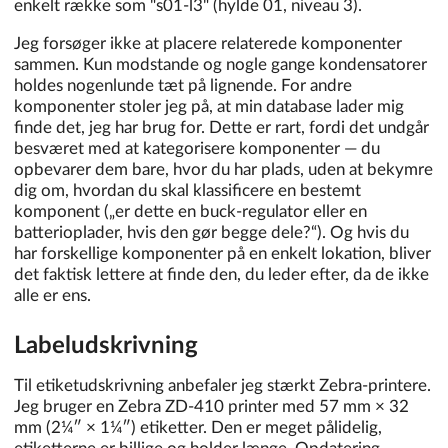
enkelt række som "s01-l3" (hylde 01, niveau 3).
Jeg forsøger ikke at placere relaterede komponenter
sammen. Kun modstande og nogle gange kondensatorer
holdes nogenlunde tæt på lignende. For andre
komponenter stoler jeg på, at min database lader mig
finde det, jeg har brug for. Dette er rart, fordi det undgår
besværet med at kategorisere komponenter — du
opbevarer dem bare, hvor du har plads, uden at bekymre
dig om, hvordan du skal klassificere en bestemt
komponent („er dette en buck-regulator eller en
batterioplader, hvis den gør begge dele?“). Og hvis du
har forskellige komponenter på en enkelt lokation, bliver
det faktisk lettere at finde den, du leder efter, da de ikke
alle er ens.
Labeludskrivning
Til etiketudskrivning anbefaler jeg stærkt Zebra-printere.
Jeg bruger en Zebra ZD-410 printer med 57 mm × 32
mm (2¼″ × 1¼″) etiketter. Den er meget pålidelig,