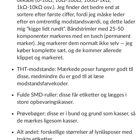
dekade (0-10Ω, 10Ω-100Ω, 100Ω-1kΩ,
1kΩ-10kΩ osv.). Jeg finder det bedre end at
sortere efter første ciffer, fordi jeg måske leder
efter en omtrentlig modstandsværdi, og dette lader
mig "kigge lidt rundt". Båndstrimler med 25-50
komponenter markeres med en tusch (permanent
marker). Jeg markerer dem normalt ikke selv — jeg
køber komplette sæt, og de kommer allerede
klippet og markeret.
THT-modstande: Mærkede poser fungerer godt til
disse, medmindre du er god til at læse
modstandsfarvekoder.
Fulde SMD-ruller: disse får etiketter og lægges i
store opbevaringskasser.
Prøvebøger: disse er i bund og grund som kasser, så
de mærkes ligesom kasser.
Alt andet: forskellige størrelser af lynlåsposer med
trykte etiketter.