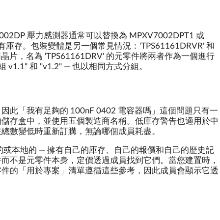
02DP 壓力感測器通常可以替換為 MPXV7002DPT1 或
有庫存。包裝變體是另一個常見情況：'TPS61161DRVR' 和
相同晶片，名為 'TPS61161DRV' 的元零件將兩者作為一個進行
v1.1" 和 "v1.2" — 也以相同方式分組。
「我有足夠的 100nF 0402 電容器嗎」這個問題只有一
的儲存盒中，並使用五個製造商名稱。低庫存警告也適用於中
在總數變低時重新訂購，無論哪個成員耗盡。
的或本地的 — 擁有自己的庫存、自己的報價和自己的歷史記
件而不是元零件本身，定價透過成員找到它們。當您建置時，
零件的「用於專案」清單遵循這些參考，因此成員會顯示它透