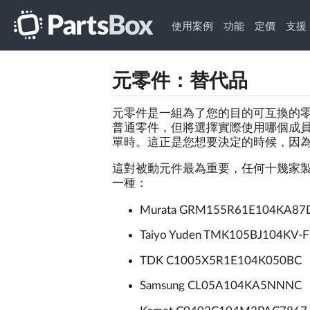
使用案例
功能
定價
支援
元零件：替代品
元零件是一組為了您的目的可互換的零件
普通零件，但將選擇實際使用哪個成員
單時。這正是您想要決定的時候，因
這對被動元件最為重要，任何十幾家製造商都
一種：
Murata GRM155R61E104KA87
Taiyo Yuden TMK105BJ104KV-F
TDK C1005X5R1E104K050BC
Samsung CL05A104KA5NNNC