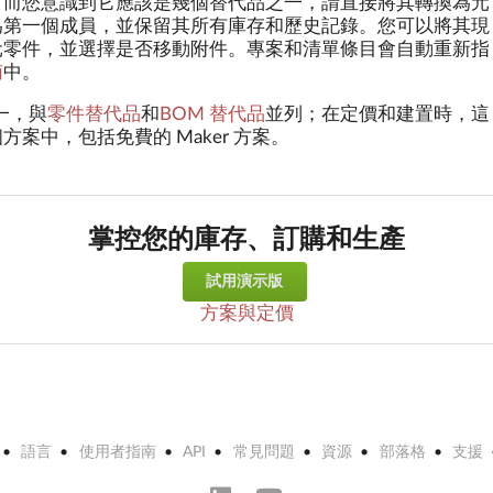
，而您意識到它應該是幾個替代品之一，請直接將其轉換為元
為第一個成員，並保留其所有庫存和歷史記錄。您可以將其現
元零件，並選擇是否移動附件。專案和清單條目會自動重新指
南
中。
之一，與
零件替代品
和
BOM 替代品
並列；在定價和建置時，這
案中，包括免費的 Maker 方案。
掌控您的庫存、訂購和生產
試用演示版
方案與定價
語言
使用者指南
API
常見問題
資源
部落格
支援