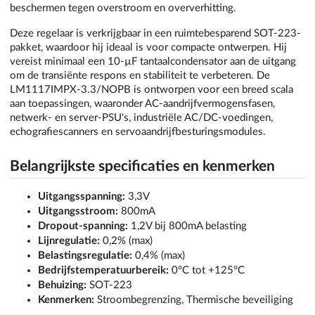
beschermen tegen overstroom en oververhitting.
Deze regelaar is verkrijgbaar in een ruimtebesparend SOT-223-
pakket, waardoor hij ideaal is voor compacte ontwerpen. Hij
vereist minimaal een 10-µF tantaalcondensator aan de uitgang
om de transiënte respons en stabiliteit te verbeteren. De
LM1117IMPX-3.3/NOPB is ontworpen voor een breed scala
aan toepassingen, waaronder AC-aandrijfvermogensfasen,
netwerk- en server-PSU's, industriële AC/DC-voedingen,
echografiescanners en servoaandrijfbesturingsmodules.
Belangrijkste specificaties en kenmerken
Uitgangsspanning:
3,3V
Uitgangsstroom:
800mA
Dropout-spanning:
1,2V bij 800mA belasting
Lijnregulatie:
0,2% (max)
Belastingsregulatie:
0,4% (max)
Bedrijfstemperatuurbereik:
0°C tot +125°C
Behuizing:
SOT-223
Kenmerken:
Stroombegrenzing, Thermische beveiliging