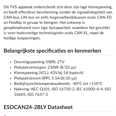
Dit TVS-apparaat onderscheidt zich door zijn lage klemspanning,
en biedt effectieve bescherming zonder de signaalintegriteit van
CAN-bus, LIN-bus en zelfs hogesnelheidsbussen zoals CAN-FD
en FlexRay in gevaar te brengen. Het ontwerp is
geoptimaliseerd voor lage lijncapaciteit, waardoor het geschikt
is voor toekomstige technologieën zoals CAN XL, naast de
huidige toepassingen.
Belangrijkste specificaties en kenmerken
Doorslagspanning (VBR): 27V
Piekpulsvermogen: 230W (8/20 μs)
Klemspanning (VCL): 43V bij 5A (typisch)
Piekpulsstroom (IPP): 5.5A (8/20 μs)
Bedrijfsjunctietemperatuurbereik: -40°C tot +150°C
Naleving: AEC-Q101, ISO 16750-2, IEC 61000-4-4, ISO
10605, ISO 7637-3
ESDCAN24-2BLY Datasheet