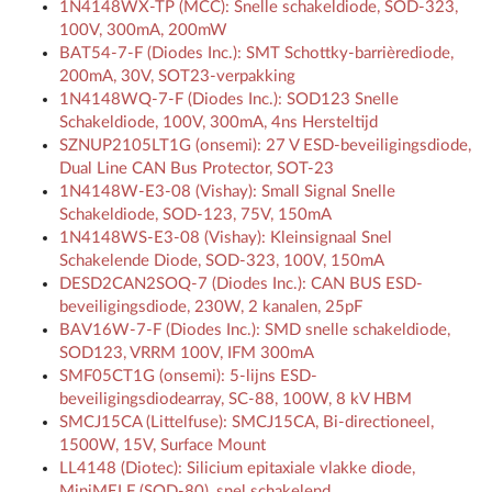
1N4148WX-TP (MCC): Snelle schakeldiode, SOD-323,
100V, 300mA, 200mW
BAT54-7-F (Diodes Inc.): SMT Schottky-barrièrediode,
200mA, 30V, SOT23-verpakking
1N4148WQ-7-F (Diodes Inc.): SOD123 Snelle
Schakeldiode, 100V, 300mA, 4ns Hersteltijd
SZNUP2105LT1G (onsemi): 27 V ESD-beveiligingsdiode,
Dual Line CAN Bus Protector, SOT-23
1N4148W-E3-08 (Vishay): Small Signal Snelle
Schakeldiode, SOD-123, 75V, 150mA
1N4148WS-E3-08 (Vishay): Kleinsignaal Snel
Schakelende Diode, SOD-323, 100V, 150mA
DESD2CAN2SOQ-7 (Diodes Inc.): CAN BUS ESD-
beveiligingsdiode, 230W, 2 kanalen, 25pF
BAV16W-7-F (Diodes Inc.): SMD snelle schakeldiode,
SOD123, VRRM 100V, IFM 300mA
SMF05CT1G (onsemi): 5-lijns ESD-
beveiligingsdiodearray, SC-88, 100W, 8 kV HBM
SMCJ15CA (Littelfuse): SMCJ15CA, Bi-directioneel,
1500W, 15V, Surface Mount
LL4148 (Diotec): Silicium epitaxiale vlakke diode,
MiniMELF (SOD-80), snel schakelend