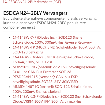
ESDCAN24-2BLY datasheet (PDF)
ESDCAN24-2BLY Vervangers
Equivalente alternatieve componenten die als vervanging
kunnen dienen voor ESDCAN24-2BLY, populairste
componenten eerst
1N4148W-7-F (Diodes Inc.): SOD123 Snelle
Schakeldiode, 100V, 300mA, 4ns Reverse Recovery
1N4148W-TP (MCC): SMD Schakeldiode, 100V, 300mA,
SOD-123 behuizing
1N4148W (Diotec): SMD Kleinsignaal Schakeldiode,
150mA, 100V, SOD-123F
NUP2105LT1G (onsemi): 27 V ESD-beveiligingsdiode,
Dual Line CAN Bus Protector, SOT-23
PESD2CAN,215 (Nexperia): CAN-bus ESD-
beveiligingsdiode, SOT23, 24V, 30kV ESD
MMSD4148T1G (onsemi): SOD-123 Schakeldiode,
100V, 200mA, Snel schakelend
1N4148W-13-F (Diodes Inc.): SOD123 Snel Schakelende
Diode, VRRM 100V, IFM 300mA, trr max 4ns