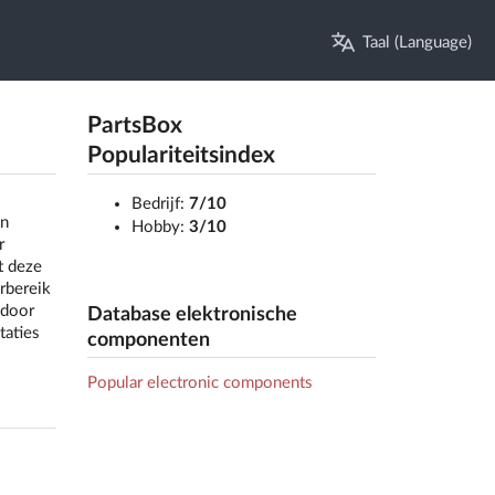
Taal (Language)
PartsBox
Populariteitsindex
Bedrijf:
7/10
en
Hobby:
3/10
r
t deze
rbereik
 door
Database elektronische
taties
componenten
Popular electronic components