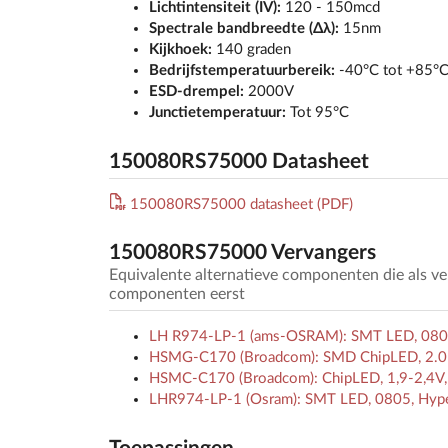
Lichtintensiteit (IV):
120 - 150mcd
Spectrale bandbreedte (Δλ):
15nm
Kijkhoek:
140 graden
Bedrijfstemperatuurbereik:
-40°C tot +85°
ESD-drempel:
2000V
Junctietemperatuur:
Tot 95°C
150080RS75000 Datasheet
150080RS75000 datasheet (PDF)
150080RS75000 Vervangers
Equivalente alternatieve componenten die als 
componenten eerst
LH R974-LP-1 (ams-OSRAM): SMT LED, 0805
HSMG-C170 (Broadcom): SMD ChipLED, 2.0mm
HSMC-C170 (Broadcom): ChipLED, 1,9-2,4V, 
LHR974-LP-1 (Osram): SMT LED, 0805, Hype