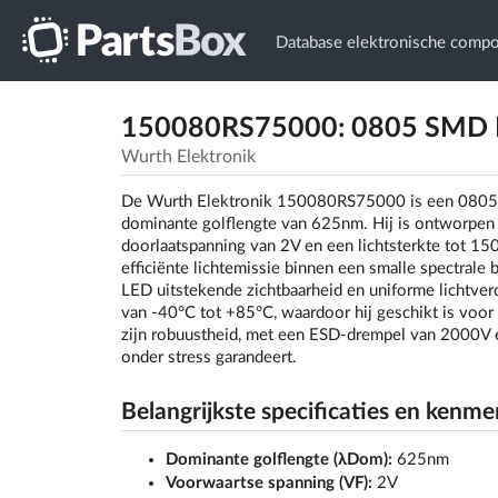
Database elektronische comp
150080RS75000: 0805 SMD L
Wurth Elektronik
De Wurth Elektronik 150080RS75000 is een 0805 su
dominante golflengte van 625nm. Hij is ontworpen 
doorlaatspanning van 2V en een lichtsterkte tot 1
efficiënte lichtemissie binnen een smalle spectral
LED uitstekende zichtbaarheid en uniforme lichtverd
van -40°C tot +85°C, waardoor hij geschikt is vo
zijn robuustheid, met een ESD-drempel van 2000V e
onder stress garandeert.
Belangrijkste specificaties en kenme
Dominante golflengte (λDom):
625nm
Voorwaartse spanning (VF):
2V