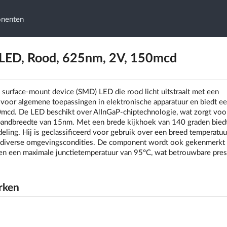
onenten
ED, Rood, 625nm, 2V, 150mcd
rface-mount device (SMD) LED die rood licht uitstraalt met een
voor algemene toepassingen in elektronische apparatuur en biedt e
50mcd. De LED beschikt over AlInGaP-chiptechnologie, wat zorgt voo
e bandbreedte van 15nm. Met een brede kijkhoek van 140 graden bied
eling. Hij is geclassificeerd voor gebruik over een breed temperatuu
or diverse omgevingscondities. De component wordt ook gekenmerkt
n een maximale junctietemperatuur van 95°C, wat betrouwbare pres
rken