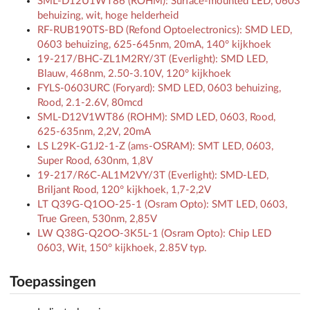
SML-D12U1WT86 (ROHM): Surface-mounted LED, 0603
behuizing, wit, hoge helderheid
RF-RUB190TS-BD (Refond Optoelectronics): SMD LED,
0603 behuizing, 625-645nm, 20mA, 140° kijkhoek
19-217/BHC-ZL1M2RY/3T (Everlight): SMD LED,
Blauw, 468nm, 2.50-3.10V, 120° kijkhoek
FYLS-0603URC (Foryard): SMD LED, 0603 behuizing,
Rood, 2.1-2.6V, 80mcd
SML-D12V1WT86 (ROHM): SMD LED, 0603, Rood,
625-635nm, 2,2V, 20mA
LS L29K-G1J2-1-Z (ams-OSRAM): SMT LED, 0603,
Super Rood, 630nm, 1,8V
19-217/R6C-AL1M2VY/3T (Everlight): SMD-LED,
Briljant Rood, 120° kijkhoek, 1,7-2,2V
LT Q39G-Q1OO-25-1 (Osram Opto): SMT LED, 0603,
True Green, 530nm, 2,85V
LW Q38G-Q2OO-3K5L-1 (Osram Opto): Chip LED
0603, Wit, 150° kijkhoek, 2.85V typ.
Toepassingen