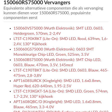
150060RS75000 Vervangers
Equivalente alternatieve componenten die als vervanging
kunnen dienen voor 150060RS75000, populairste
componenten eerst
150060VS75000 (Wurth Elektronik): SMT LED, 0603,
Heldergroen, 570nm, 2-2,4V
LTST-C190KRKT (Lite-On): SMD LED, Rood, 639nm, 1,6-
2,4V, 130° Kijkhoek
150060GS75000 (Wurth Elektronik): 0603 SMT
Monokleurige Chip-LED, Groen, 525nm, 3.5V
150060BS75000 (Wurth Elektronik): SMT Chip LED,
0603, Blauw, 470nm, 3.5V, 145mcd
LTST-C190TBKT (Lite-On): SMD LED, 0603, Blauw, 465-
475nm, 2,8-3,8V
APT1608SURCK (Kingbright): SMD LED, 1.6x0.8mm,
Hyper Red, 620-640nm, 1.95-2.5V
LTST-C193KGKT-5A (Lite-On): SMD LED, Groen, 574nm,
1,7-2,3V, 130° kijkhoek
APT1608QBC/D (Kingbright): SMD LED, 1.6x0.8mm,
Blauw, 465nm, 3.3-4.0V