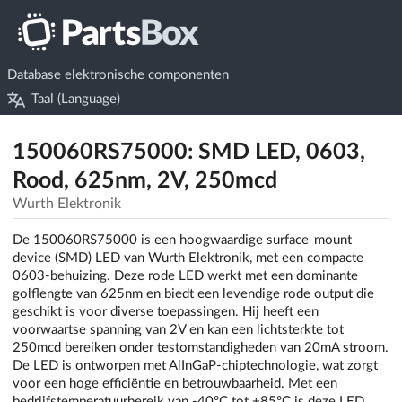
Database elektronische componenten
Taal (Language)
150060RS75000: SMD LED, 0603,
Rood, 625nm, 2V, 250mcd
Wurth Elektronik
De 150060RS75000 is een hoogwaardige surface-mount
device (SMD) LED van Wurth Elektronik, met een compacte
0603-behuizing. Deze rode LED werkt met een dominante
golflengte van 625nm en biedt een levendige rode output die
geschikt is voor diverse toepassingen. Hij heeft een
voorwaartse spanning van 2V en kan een lichtsterkte tot
250mcd bereiken onder testomstandigheden van 20mA stroom.
De LED is ontworpen met AlInGaP-chiptechnologie, wat zorgt
voor een hoge efficiëntie en betrouwbaarheid. Met een
bedrijfstemperatuurbereik van -40°C tot +85°C is deze LED