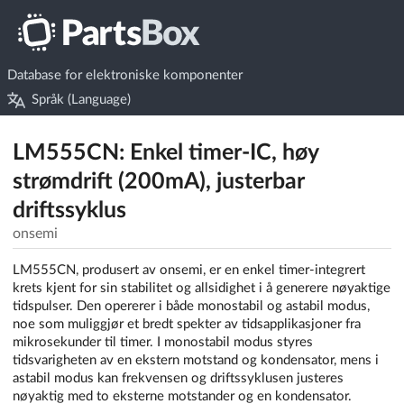
Database for elektroniske komponenter
Språk (Language)
LM555CN: Enkel timer-IC, høy
strømdrift (200mA), justerbar
driftssyklus
onsemi
LM555CN, produsert av onsemi, er en enkel timer-integrert
krets kjent for sin stabilitet og allsidighet i å generere nøyaktige
tidspulser. Den opererer i både monostabil og astabil modus,
noe som muliggjør et bredt spekter av tidsapplikasjoner fra
mikrosekunder til timer. I monostabil modus styres
tidsvarigheten av en ekstern motstand og kondensator, mens i
astabil modus kan frekvensen og driftssyklusen justeres
nøyaktig med to eksterne motstander og en kondensator.