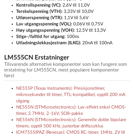
Kontrollspenning (VC):
2,6V til 11,0V
Terskelspenning (VTH):
3,33V til 10,0V
Utløserspenning (VTR):
1,1V til 5,6V
Lav utgangsspenning (VOL):
0,06V til 0,75V
Høy utgangsspenning (VOH):
12,5V til 13,3V
Stige-/falltid for utgang:
100ns
Utladningslekkasjestrøm (ILKG):
20nA til 100nA
LM555CN Erstatninger
Tilsvarende alternative komponenter som kan fungere som
erstatning for LM555CN, mest populære komponenter
først
NE555P (Texas Instruments): Presisjonstimer,
mikrosekunder til timer, TTL-kompatibel, opptil 200 mA
utgang
NE555N (STMicroelectronics): Lav-effekt enkel CMOS-
timer, 2.7MHz, 2-16V, SO8-pakke
NE556N (STMicroelectronics): Generelle doble bipolare
timere, opptil 500 kHz, justerbar driftssyklus
ICM7555IPAZ (Renesas): CMOS RC-timer, 1MHz, 2V til