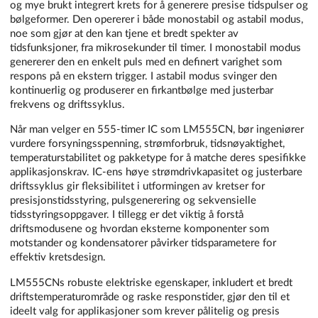
og mye brukt integrert krets for å generere presise tidspulser og
bølgeformer. Den opererer i både monostabil og astabil modus,
noe som gjør at den kan tjene et bredt spekter av
tidsfunksjoner, fra mikrosekunder til timer. I monostabil modus
genererer den en enkelt puls med en definert varighet som
respons på en ekstern trigger. I astabil modus svinger den
kontinuerlig og produserer en firkantbølge med justerbar
frekvens og driftssyklus.
Når man velger en 555-timer IC som LM555CN, bør ingeniører
vurdere forsyningsspenning, strømforbruk, tidsnøyaktighet,
temperaturstabilitet og pakketype for å matche deres spesifikke
applikasjonskrav. IC-ens høye strømdrivkapasitet og justerbare
driftssyklus gir fleksibilitet i utformingen av kretser for
presisjonstidsstyring, pulsgenerering og sekvensielle
tidsstyringsoppgaver. I tillegg er det viktig å forstå
driftsmodusene og hvordan eksterne komponenter som
motstander og kondensatorer påvirker tidsparametere for
effektiv kretsdesign.
LM555CNs robuste elektriske egenskaper, inkludert et bredt
driftstemperaturområde og raske responstider, gjør den til et
ideelt valg for applikasjoner som krever pålitelig og presis