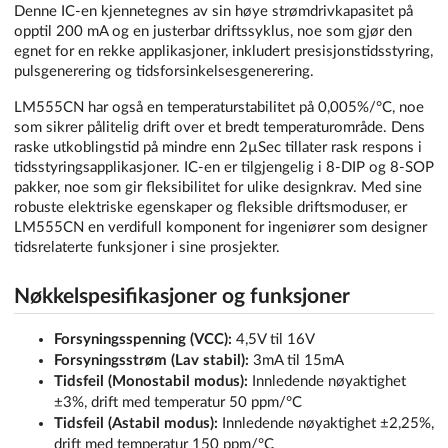
Denne IC-en kjennetegnes av sin høye strømdrivkapasitet på
opptil 200 mA og en justerbar driftssyklus, noe som gjør den
egnet for en rekke applikasjoner, inkludert presisjonstidsstyring,
pulsgenerering og tidsforsinkelsesgenerering.
LM555CN har også en temperaturstabilitet på 0,005%/°C, noe
som sikrer pålitelig drift over et bredt temperaturområde. Dens
raske utkoblingstid på mindre enn 2µSec tillater rask respons i
tidsstyringsapplikasjoner. IC-en er tilgjengelig i 8-DIP og 8-SOP
pakker, noe som gir fleksibilitet for ulike designkrav. Med sine
robuste elektriske egenskaper og fleksible driftsmoduser, er
LM555CN en verdifull komponent for ingeniører som designer
tidsrelaterte funksjoner i sine prosjekter.
Nøkkelspesifikasjoner og funksjoner
Forsyningsspenning (VCC):
4,5V til 16V
Forsyningsstrøm (Lav stabil):
3mA til 15mA
Tidsfeil (Monostabil modus):
Innledende nøyaktighet
±3%, drift med temperatur 50 ppm/°C
Tidsfeil (Astabil modus):
Innledende nøyaktighet ±2,25%,
drift med temperatur 150 ppm/°C