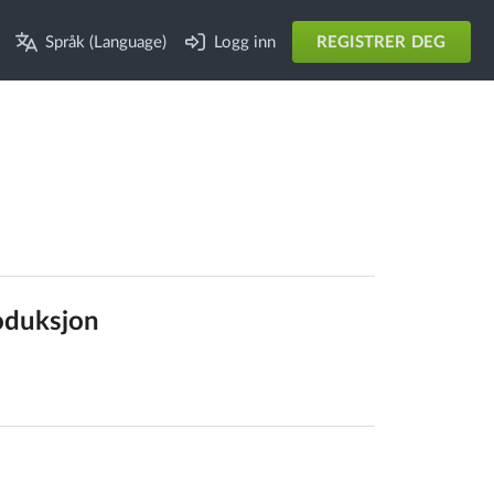
Språk (Language)
Logg inn
REGISTRER DEG
roduksjon