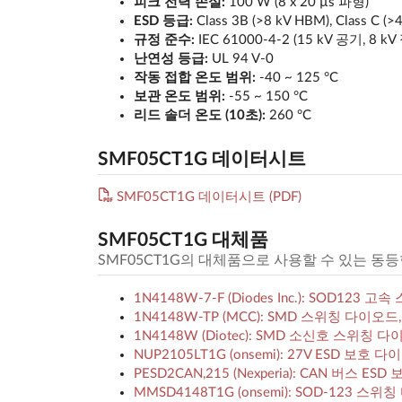
피크 전력 손실:
100 W (8 x 20 µs 파형)
ESD 등급:
Class 3B (>8 kV HBM), Class C (
규정 준수:
IEC 61000-4-2 (15 kV 공기, 8 kV
난연성 등급:
UL 94 V-0
작동 접합 온도 범위:
-40 ~ 125 °C
보관 온도 범위:
-55 ~ 150 °C
리드 솔더 온도 (10초):
260 °C
SMF05CT1G 데이터시트
SMF05CT1G 데이터시트 (PDF)
SMF05CT1G 대체품
SMF05CT1G의 대체품으로 사용할 수 있는 동등
1N4148W-7-F (Diodes Inc.): SOD123 
1N4148W-TP (MCC): SMD 스위칭 다이오드, 
1N4148W (Diotec): SMD 소신호 스위칭 다이오
NUP2105LT1G (onsemi): 27V ESD 보호
PESD2CAN,215 (Nexperia): CAN 버스 ESD
MMSD4148T1G (onsemi): SOD-123 스위