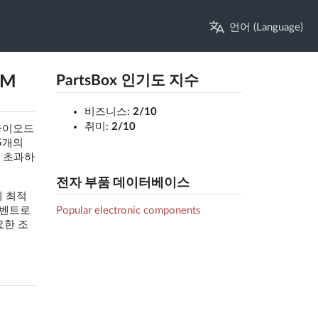
언어 (Language)
BM
PartsBox 인기도 지수
비즈니스:
2/10
취미:
2/10
 다이오드
5개의
를 초과하
전자 부품 데이터베이스
에 최적
Popular electronic components
 이벤트로
요한 조