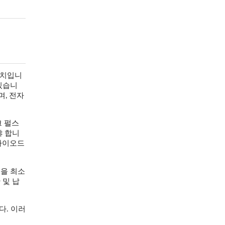
장치입니
있습니
, 전자
크 펄스
야 합니
 다이오드
곡을 최소
 및 납
다. 이러