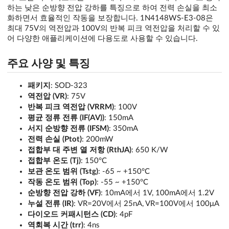
하는 낮은 순방향 전압 강하를 특징으로 하여 전력 손실을 최소
화하면서 효율적인 작동을 보장합니다. 1N4148WS-E3-08은
최대 75V의 역전압과 100V의 반복 피크 역전압을 처리할 수 있
어 다양한 애플리케이션에 다용도로 사용할 수 있습니다.
주요 사양 및 특징
패키지
: SOD-323
역전압 (VR)
: 75V
반복 피크 역전압 (VRRM)
: 100V
평균 정류 전류 (IF(AV))
: 150mA
서지 순방향 전류 (IFSM)
: 350mA
전력 손실 (Ptot)
: 200mW
접합부 대 주변 열 저항 (RthJA)
: 650 K/W
접합부 온도 (Tj)
: 150°C
보관 온도 범위 (Tstg)
: -65 ~ +150°C
작동 온도 범위 (Top)
: -55 ~ +150°C
순방향 전압 강하 (VF)
: 10mA에서 1V, 100mA에서 1.2V
누설 전류 (IR)
: VR=20V에서 25nA, VR=100V에서 100μA
다이오드 커패시턴스 (CD)
: 4pF
역회복 시간 (trr)
: 4ns