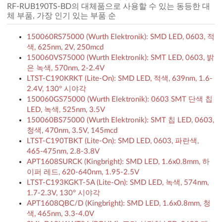
RF-RUB190TS-BD의 대체품으로 사용할 수 있는 동등한 대
체 부품, 가장 인기 있는 부품 순
150060RS75000 (Wurth Elektronik): SMD LED, 0603, 적
색, 625nm, 2V, 250mcd
150060VS75000 (Wurth Elektronik): SMT LED, 0603, 밝
은 녹색, 570nm, 2-2.4V
LTST-C190KRKT (Lite-On): SMD LED, 적색, 639nm, 1.6-
2.4V, 130° 시야각
150060GS75000 (Wurth Elektronik): 0603 SMT 단색 칩
LED, 녹색, 525nm, 3.5V
150060BS75000 (Wurth Elektronik): SMT 칩 LED, 0603,
청색, 470nm, 3.5V, 145mcd
LTST-C190TBKT (Lite-On): SMD LED, 0603, 파란색,
465-475nm, 2.8-3.8V
APT1608SURCK (Kingbright): SMD LED, 1.6x0.8mm, 하
이퍼 레드, 620-640nm, 1.95-2.5V
LTST-C193KGKT-5A (Lite-On): SMD LED, 녹색, 574nm,
1.7-2.3V, 130° 시야각
APT1608QBC/D (Kingbright): SMD LED, 1.6x0.8mm, 청
색, 465nm, 3.3-4.0V