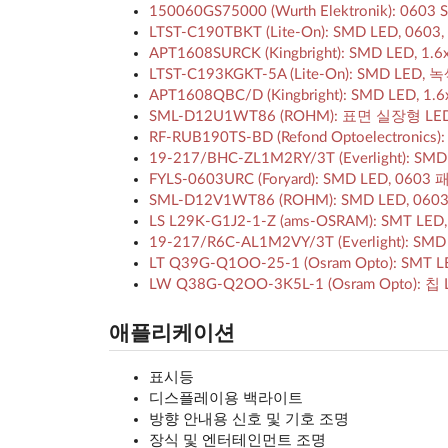
150060GS75000 (Wurth Elektronik): 060
LTST-C190TBKT (Lite-On): SMD LED, 0603
APT1608SURCK (Kingbright): SMD LED, 1
LTST-C193KGKT-5A (Lite-On): SMD LED, 녹
APT1608QBC/D (Kingbright): SMD LED, 1.
SML-D12U1WT86 (ROHM): 표면 실장형 LE
RF-RUB190TS-BD (Refond Optoelectronic
19-217/BHC-ZL1M2RY/3T (Everlight): SM
FYLS-0603URC (Foryard): SMD LED, 0603 
SML-D12V1WT86 (ROHM): SMD LED, 0603,
LS L29K-G1J2-1-Z (ams-OSRAM): SMT LED
19-217/R6C-AL1M2VY/3T (Everlight): 
LT Q39G-Q1OO-25-1 (Osram Opto): SMT L
LW Q38G-Q2OO-3K5L-1 (Osram Opto): 칩 L
애플리케이션
표시등
디스플레이용 백라이트
방향 안내용 신호 및 기호 조명
장식 및 엔터테인먼트 조명