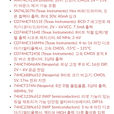
MM74C923N (onsemi): 20키 인코더, CMOS, 3V ~ 15V,
키 바운스 제거 기능 포함
SN74LS07N (Texas Instruments): Hex 버퍼/드라이버, 오
픈 컬렉터 출력, 최대 30V, 40mA 싱크
CD74HCT4511E (Texas Instruments): BCD-7 세그먼트 래
치/디코더/드라이버, 2V ~ 6V VCC, 7.5mA 출력
CD74HCT164E (Texas Instruments): 8비트 직렬 입력/병
렬 출력 시프트 레지스터, 60 MHz, 2-6V
CD74HC154M96 (Texas Instruments): 4-to-16 라인 디코
더/디멀티플렉서, 고속 CMOS, -55°C ~ 125°C
CD74HCT245E (Texas Instruments): 고속 CMOS 로직 8
진 버스 트랜시버, 3상태 출력
74HCT4046AN (Nexperia): 위상 고정 루프 IC, 16핀 DIP,
2V ~ 6V 공급 전압
74HC688N,652 (Nexperia): 8비트 크기 비교기, CMOS,
5V, 17ns 전파 지연
74HCT374N (Nexperia): 8진 D형 플립플롭, 3상태 출력,
48MHz, 5V
74HC123N,652 (NXP Semiconductors): 리셋 기능이 있는
듀얼 재트리거 가능 단안정 멀티바이브레이터, DIP16
74HC238N,652 (NXP Semiconductors): 3-to-8 라인 디코
더/디멀티플렉서, 액티브 HIGH 출력, 다중 활성화 입력