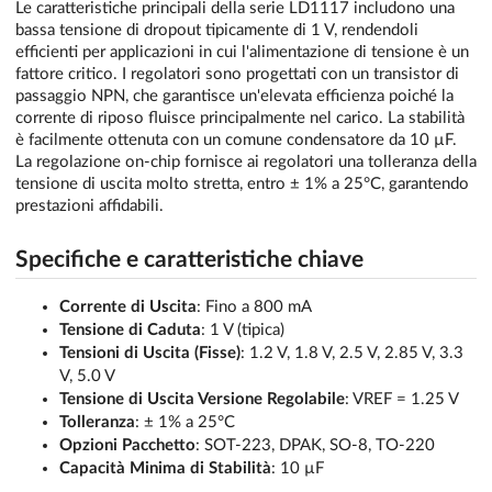
Le caratteristiche principali della serie LD1117 includono una
bassa tensione di dropout tipicamente di 1 V, rendendoli
efficienti per applicazioni in cui l'alimentazione di tensione è un
fattore critico. I regolatori sono progettati con un transistor di
passaggio NPN, che garantisce un'elevata efficienza poiché la
corrente di riposo fluisce principalmente nel carico. La stabilità
è facilmente ottenuta con un comune condensatore da 10 µF.
La regolazione on-chip fornisce ai regolatori una tolleranza della
tensione di uscita molto stretta, entro ± 1% a 25°C, garantendo
prestazioni affidabili.
Specifiche e caratteristiche chiave
Corrente di Uscita
: Fino a 800 mA
Tensione di Caduta
: 1 V (tipica)
Tensioni di Uscita (Fisse)
: 1.2 V, 1.8 V, 2.5 V, 2.85 V, 3.3
V, 5.0 V
Tensione di Uscita Versione Regolabile
: VREF = 1.25 V
Tolleranza
: ± 1% a 25°C
Opzioni Pacchetto
: SOT-223, DPAK, SO-8, TO-220
Capacità Minima di Stabilità
: 10 µF