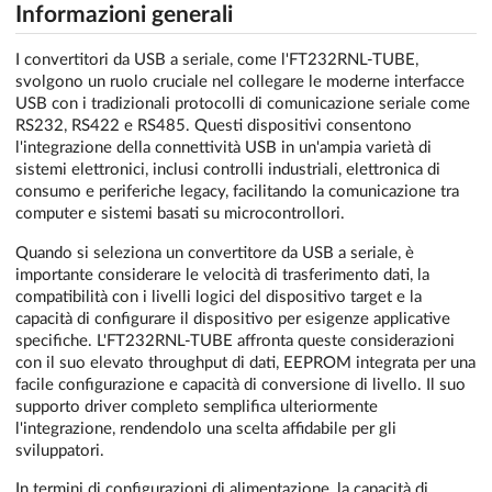
Informazioni generali
I convertitori da USB a seriale, come l'FT232RNL-TUBE,
svolgono un ruolo cruciale nel collegare le moderne interfacce
USB con i tradizionali protocolli di comunicazione seriale come
RS232, RS422 e RS485. Questi dispositivi consentono
l'integrazione della connettività USB in un'ampia varietà di
sistemi elettronici, inclusi controlli industriali, elettronica di
consumo e periferiche legacy, facilitando la comunicazione tra
computer e sistemi basati su microcontrollori.
Quando si seleziona un convertitore da USB a seriale, è
importante considerare le velocità di trasferimento dati, la
compatibilità con i livelli logici del dispositivo target e la
capacità di configurare il dispositivo per esigenze applicative
specifiche. L'FT232RNL-TUBE affronta queste considerazioni
con il suo elevato throughput di dati, EEPROM integrata per una
facile configurazione e capacità di conversione di livello. Il suo
supporto driver completo semplifica ulteriormente
l'integrazione, rendendolo una scelta affidabile per gli
sviluppatori.
In termini di configurazioni di alimentazione, la capacità di