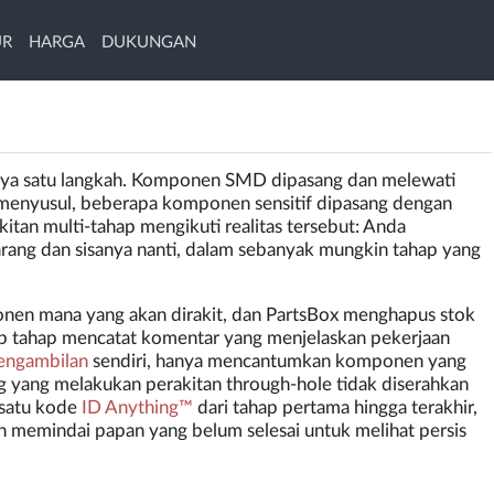
UR
HARGA
DUKUNGAN
anya satu langkah. Komponen SMD dipasang dan melewati
menyusul, beberapa komponen sensitif dipasang dengan
kitan multi-tahap mengikuti realitas tersebut: Anda
ng dan sisanya nanti, dalam sebanyak mungkin tahap yang
nen mana yang akan dirakit, dan PartsBox menghapus stok
p tahap mencatat komentar yang menjelaskan pekerjaan
pengambilan
sendiri, hanya mencantumkan komponen yang
g yang melakukan perakitan through-hole tidak diserahkan
satu kode
ID Anything™
dari tahap pertama hingga terakhir,
 memindai papan yang belum selesai untuk melihat persis