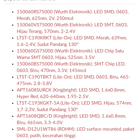
150060RS75000 (Wurth Elektronik): LED SMD, 0603,
Merah, 625nm, 2V, 250mcd
150060VS75000 (Wurth Elektronik): LED SMT, 0603,
Hijau Terang, 570nm, 2-2.4V
LTST-C190KRKT (Lite-On): LED SMD, Merah, 639nm,
1.6-2.4V, Sudut Pandang 130°
150060GS75000 (Wurth Elektronik): LED Chip Satu
Warna SMT 0603, Hijau, 525nm, 3.5V
150060BS75000 (Wurth Elektronik): SMT Chip LED,
0603, Biru, 470nm, 3.5V, 145mcd
LTST-C190TBKT (Lite-On): LED SMD, 0603, Biru, 465-
475nm, 2.8-3.8V
APT1608SURCK (Kingbright): LED SMD, 1.6x0.8mm,
Hyper Red, 620-640nm, 1.95-2.5V
LTST-C193KGKT-5A (Lite-On): LED SMD, Hijau, 574nm,
1,7-2,3V, Sudut Pandang 130°
APT1608QBC/D (Kingbright): LED SMD, 1.6x0.8mm,
Biru, 465nm, 3.3-4.0V
SML-D12U1WT86 (ROHM): LED surface-mounted, paket
0603, putih, kecerahan tinggi