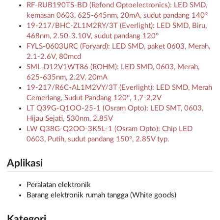
RF-RUB190TS-BD (Refond Optoelectronics): LED SMD,
kemasan 0603, 625-645nm, 20mA, sudut pandang 140°
19-217/BHC-ZL1M2RY/3T (Everlight): LED SMD, Biru,
468nm, 2.50-3.10V, sudut pandang 120°
FYLS-0603URC (Foryard): LED SMD, paket 0603, Merah,
2.1-2.6V, 80mcd
SML-D12V1WT86 (ROHM): LED SMD, 0603, Merah,
625-635nm, 2.2V, 20mA
19-217/R6C-AL1M2VY/3T (Everlight): LED SMD, Merah
Cemerlang, Sudut Pandang 120°, 1,7-2,2V
LT Q39G-Q1OO-25-1 (Osram Opto): LED SMT, 0603,
Hijau Sejati, 530nm, 2.85V
LW Q38G-Q2OO-3K5L-1 (Osram Opto): Chip LED
0603, Putih, sudut pandang 150°, 2.85V typ.
Aplikasi
Peralatan elektronik
Barang elektronik rumah tangga (White goods)
Kategori