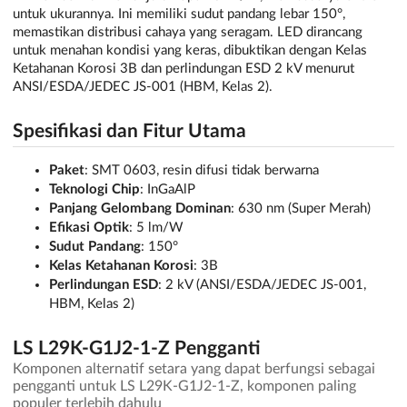
untuk ukurannya. Ini memiliki sudut pandang lebar 150°,
memastikan distribusi cahaya yang seragam. LED dirancang
untuk menahan kondisi yang keras, dibuktikan dengan Kelas
Ketahanan Korosi 3B dan perlindungan ESD 2 kV menurut
ANSI/ESDA/JEDEC JS-001 (HBM, Kelas 2).
Spesifikasi dan Fitur Utama
Paket
: SMT 0603, resin difusi tidak berwarna
Teknologi Chip
: InGaAlP
Panjang Gelombang Dominan
: 630 nm (Super Merah)
Efikasi Optik
: 5 lm/W
Sudut Pandang
: 150°
Kelas Ketahanan Korosi
: 3B
Perlindungan ESD
: 2 kV (ANSI/ESDA/JEDEC JS-001,
HBM, Kelas 2)
LS L29K-G1J2-1-Z Pengganti
Komponen alternatif setara yang dapat berfungsi sebagai
pengganti untuk LS L29K-G1J2-1-Z, komponen paling
populer terlebih dahulu