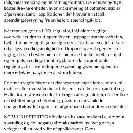
indgangsspænding og belastningsforhold. De er især nyttige i
batteridrevne enheder, hvor maksimering af batterilevetid er
afgørende, samt i applikationer, der kræver en stabil
spændingsforsyning fra en højere spændingskilde.
Når man vælger en LDO-regulator, inkluderer vigtige
overvejelser dropout-spændingen, udgangsstrømkapaciteten,
hvilestrømmen og tilgængeligheden af faste versus justerbare
udgangsspændingsmuligheder. Dropout-spændingen er især
vigtig, da den bestemmer den minimale forskel mellem input-
og outputspænding, for at regulatoren kan opretholde
regulering. En lavere dropout-spænding giver mulighed for
mere effektiv udnyttelse af strømkilden.
En anden vigtig faktor er udgangsstrømkapaciteten, som skal
matche eller overstige belastningens maksimale strømforbrug.
Hvilestrøm, strømmen der forbruges af regulatoren, når der ikke
er tilsluttet nogen belastning, påvirker den samlede
energieffektivitet og er især afgørende i batteridrevne enheder.
NCP1117LPST33T3G tilbyder en balance mellem lav dropout-
spænding og høj udgangsstrømkapacitet, hvilket gør den
velegnet til en bred vifte af applikationer. Dens