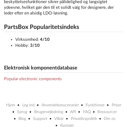
beskyttelsesfunktioner sikrer pålidelighed og langsigtet
ydeevne, hvilket gør den til et solidt valg for designere, der
leder efter en alsidig LDO-løsning.
PartsBox Popularitetsindeks
Virksomhed:
4/10
Hobby:
3/10
Elektronisk komponentdatabase
Popular electronic components
Hjem
Log ind
Anvendelsesscenarier
Funktioner
Priser
Sprog
Brugervejledning
API
FAQ
Ressourcer
Blog
Support
Vilkår
Privatlivspolitik
Om os
Kontakt