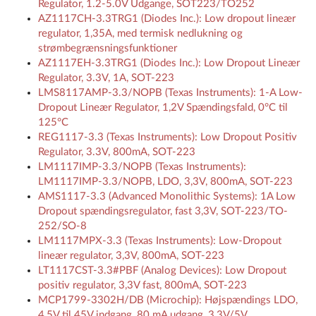
Regulator, 1.2-5.0V Udgange, SOT223/TO252
AZ1117CH-3.3TRG1 (Diodes Inc.): Low dropout lineær
regulator, 1,35A, med termisk nedlukning og
strømbegrænsningsfunktioner
AZ1117EH-3.3TRG1 (Diodes Inc.): Low Dropout Lineær
Regulator, 3.3V, 1A, SOT-223
LMS8117AMP-3.3/NOPB (Texas Instruments): 1-A Low-
Dropout Lineær Regulator, 1,2V Spændingsfald, 0°C til
125°C
REG1117-3.3 (Texas Instruments): Low Dropout Positiv
Regulator, 3.3V, 800mA, SOT-223
LM1117IMP-3.3/NOPB (Texas Instruments):
LM1117IMP-3.3/NOPB, LDO, 3,3V, 800mA, SOT-223
AMS1117-3.3 (Advanced Monolithic Systems): 1A Low
Dropout spændingsregulator, fast 3,3V, SOT-223/TO-
252/SO-8
LM1117MPX-3.3 (Texas Instruments): Low-Dropout
lineær regulator, 3,3V, 800mA, SOT-223
LT1117CST-3.3#PBF (Analog Devices): Low Dropout
positiv regulator, 3,3V fast, 800mA, SOT-223
MCP1799-3302H/DB (Microchip): Højspændings LDO,
4,5V til 45V indgang, 80 mA udgang, 3,3V/5V