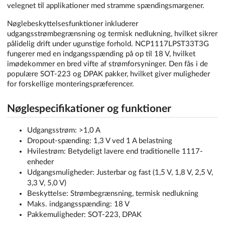
velegnet til applikationer med stramme spændingsmargener.
Nøglebeskyttelsesfunktioner inkluderer
udgangsstrømbegrænsning og termisk nedlukning, hvilket sikrer
pålidelig drift under ugunstige forhold. NCP1117LPST33T3G
fungerer med en indgangsspænding på op til 18 V, hvilket
imødekommer en bred vifte af strømforsyninger. Den fås i de
populære SOT-223 og DPAK pakker, hvilket giver muligheder
for forskellige monteringspræferencer.
Nøglespecifikationer og funktioner
Udgangsstrøm: >1,0 A
Dropout-spænding: 1,3 V ved 1 A belastning
Hvilestrøm: Betydeligt lavere end traditionelle 1117-
enheder
Udgangsmuligheder: Justerbar og fast (1,5 V, 1,8 V, 2,5 V,
3,3 V, 5,0 V)
Beskyttelse: Strømbegrænsning, termisk nedlukning
Maks. indgangsspænding: 18 V
Pakkemuligheder: SOT-223, DPAK