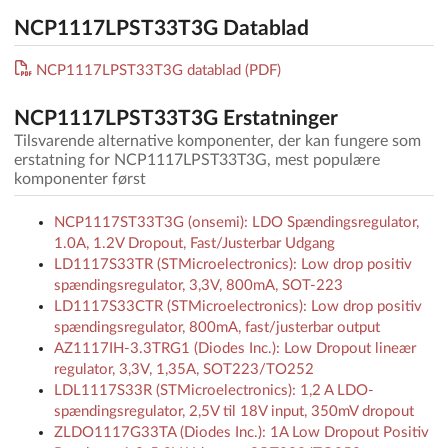
NCP1117LPST33T3G Datablad
NCP1117LPST33T3G datablad (PDF)
NCP1117LPST33T3G Erstatninger
Tilsvarende alternative komponenter, der kan fungere som
erstatning for NCP1117LPST33T3G, mest populære
komponenter først
NCP1117ST33T3G (onsemi): LDO Spændingsregulator,
1.0A, 1.2V Dropout, Fast/Justerbar Udgang
LD1117S33TR (STMicroelectronics): Low drop positiv
spændingsregulator, 3,3V, 800mA, SOT-223
LD1117S33CTR (STMicroelectronics): Low drop positiv
spændingsregulator, 800mA, fast/justerbar output
AZ1117IH-3.3TRG1 (Diodes Inc.): Low Dropout lineær
regulator, 3,3V, 1,35A, SOT223/TO252
LDL1117S33R (STMicroelectronics): 1,2 A LDO-
spændingsregulator, 2,5V til 18V input, 350mV dropout
ZLDO1117G33TA (Diodes Inc.): 1A Low Dropout Positiv