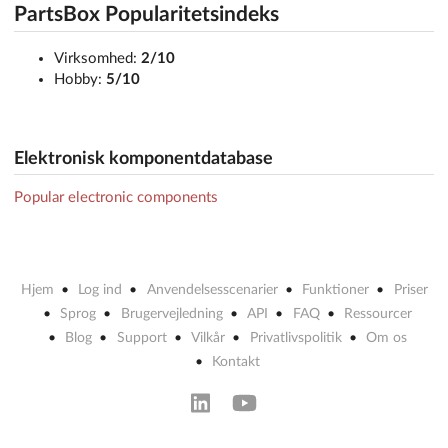
PartsBox Popularitetsindeks
Virksomhed:
2/10
Hobby:
5/10
Elektronisk komponentdatabase
Popular electronic components
Hjem
Log ind
Anvendelsesscenarier
Funktioner
Priser
Sprog
Brugervejledning
API
FAQ
Ressourcer
Blog
Support
Vilkår
Privatlivspolitik
Om os
Kontakt