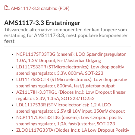
AMS1117-3.3 datablad (PDF)
AMS1117-3.3 Erstatninger
Tilsvarende alternative komponenter, der kan fungere som
erstatning for AMS1117-3.3, mest populære komponenter
først
NCP1117ST33T3G (onsemi): LDO Spændingsregulator,
1.0A, 1.2V Dropout, Fast/Justerbar Udgang
LD1117S33TR (STMicroelectronics): Low drop positiv
spændingsregulator, 3,3V, 800mA, SOT-223
LD1117S33CTR (STMicroelectronics): Low drop positiv
spændingsregulator, 800mA, fast/justerbar output
AZ1117IH-3.3TRG1 (Diodes Inc.): Low Dropout lineær
regulator, 3,3V, 1,35A, SOT223/TO252
LDL1117S33R (STMicroelectronics): 1,2 A LDO-
spændingsregulator, 2,5V til 18V input, 350mV dropout
NCP1117LPST33T3G (onsemi): Low-Dropout positiv
spændingsregulator, 1,0A, fast/justerbar, SOT-223
ZLDO1117G33TA (Diodes Inc.): 1A Low Dropout Positiv