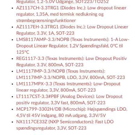
Regulator, 1.2-5.0V Udgange, SOT223/TO252
AZ1117CH-3.3TRG1 (Diodes Inc.): Low dropout lineær
regulator, 1,35A, med termisk nedlukning og
strømbegrænsningsfunktioner
AZ1117EH-3.3TRG1 (Diodes Inc.): Low Dropout Lineær
Regulator, 3.3V, 1A, SOT-223
LMS8117AMP-3.3/NOPB (Texas Instruments): 1-A Low-
Dropout Lineær Regulator, 1,2V Spændingsfald, 0°C til
125°C
REG1117-3.3 (Texas Instruments): Low Dropout Positiv
Regulator, 3.3V, 800mA, SOT-223
LM1117IMP-3.3/NOPB (Texas Instruments):
LM1117IMP-3.3/NOPB, LDO, 3,3V, 800mA, SOT-223
LM1117MPX-3.3 (Texas Instruments): Low-Dropout
lineær regulator, 3,3V, 800mA, SOT-223
LT1117CST-3.3#PBF (Analog Devices): Low Dropout
positiv regulator, 3,3V fast, 800mA, SOT-223
MCP1799-3302H/DB (Microchip): Højspændings LDO,
4,5V til 45V indgang, 80 mA udgang, 3,3V/5V
NX1117CE33Z (NXP Semiconductors): Fast LDO
spændingsregulator, 3,3V, SOT-223