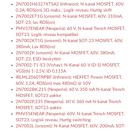
2N7002H6327XTSA2 (Infineon): N-kanal MOSFET, 60V,
0,3A, RDS(on) 3Ω maks., Logik-niveau, Hurtig skift
2N7002ET1G (onsemi): N-kanal MOSFET, 60V, 310mA,
SOT-23, lav RDS(on)
PMV37ENEAR (Nexperia): 60 V, N-kanal Trench MOSFET,
SOT23, Logik-niveau kompatibel
2N7002KT1G (onsemi): N-kanal SOT-23 MOSFET, 60V,
380mA, Lav RDS(on)
2N7002K (onsemi): N-Kanal MOSFET, 60V, 380mA,
SOT-23, ESD-beskyttet
2N7002-T1-E3 (Vishay): N-Kanal 60-V (D-S) MOSFET,
VGS(th) 1-2,5V, ID 0,115A
IRLML2060TRPBF (Infineon): HEXFET Power MOSFET,
60V, 1,2A, RDS(on) max 480mΩ @ 10V
2N7002BK,215 (Nexperia): 60 V, 350 mA N-kanal Trench
MOSFET, SOT23 pakke
2N7002P,235 (Nexperia): 60 V, 360 mA N-kanal Trench
MOSFET, SOT23-pakke
PMV55ENEAR (Nexperia): 60V, N-kanal Trench MOSFET,
SOT23, Logisk niveau, Hurtig switching
2N7002L (onsemi): N-Kanal MOSFET, 60V, 200mA, SOT-