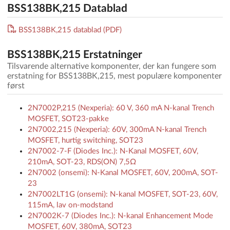
BSS138BK,215 Datablad
BSS138BK,215 datablad (PDF)
BSS138BK,215 Erstatninger
Tilsvarende alternative komponenter, der kan fungere som
erstatning for BSS138BK,215, mest populære komponenter
først
2N7002P,215 (Nexperia): 60 V, 360 mA N-kanal Trench
MOSFET, SOT23-pakke
2N7002,215 (Nexperia): 60V, 300mA N-kanal Trench
MOSFET, hurtig switching, SOT23
2N7002-7-F (Diodes Inc.): N-Kanal MOSFET, 60V,
210mA, SOT-23, RDS(ON) 7,5Ω
2N7002 (onsemi): N-Kanal MOSFET, 60V, 200mA, SOT-
23
2N7002LT1G (onsemi): N-kanal MOSFET, SOT-23, 60V,
115mA, lav on-modstand
2N7002K-7 (Diodes Inc.): N-kanal Enhancement Mode
MOSFET, 60V, 380mA, SOT23