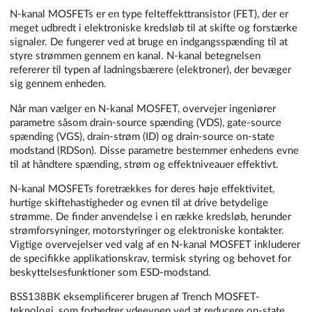
N-kanal MOSFETs er en type felteffekttransistor (FET), der er
meget udbredt i elektroniske kredsløb til at skifte og forstærke
signaler. De fungerer ved at bruge en indgangsspænding til at
styre strømmen gennem en kanal. N-kanal betegnelsen
refererer til typen af ladningsbærere (elektroner), der bevæger
sig gennem enheden.
Når man vælger en N-kanal MOSFET, overvejer ingeniører
parametre såsom drain-source spænding (VDS), gate-source
spænding (VGS), drain-strøm (ID) og drain-source on-state
modstand (RDSon). Disse parametre bestemmer enhedens evne
til at håndtere spænding, strøm og effektniveauer effektivt.
N-kanal MOSFETs foretrækkes for deres høje effektivitet,
hurtige skiftehastigheder og evnen til at drive betydelige
strømme. De finder anvendelse i en række kredsløb, herunder
strømforsyninger, motorstyringer og elektroniske kontakter.
Vigtige overvejelser ved valg af en N-kanal MOSFET inkluderer
de specifikke applikationskrav, termisk styring og behovet for
beskyttelsesfunktioner som ESD-modstand.
BSS138BK eksemplificerer brugen af Trench MOSFET-
teknologi, som forbedrer ydeevnen ved at reducere on-state