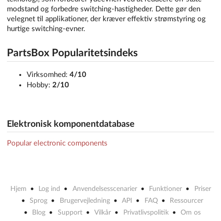
modstand og forbedre switching-hastigheder. Dette gør den
velegnet til applikationer, der kræver effektiv strømstyring og
hurtige switching-evner.
PartsBox Popularitetsindeks
Virksomhed:
4/10
Hobby:
2/10
Elektronisk komponentdatabase
Popular electronic components
Hjem
Log ind
Anvendelsesscenarier
Funktioner
Priser
Sprog
Brugervejledning
API
FAQ
Ressourcer
Blog
Support
Vilkår
Privatlivspolitik
Om os