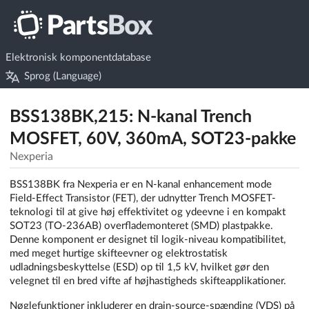
Elektronisk komponentdatabase
Sprog (Language)
BSS138BK,215: N-kanal Trench
MOSFET, 60V, 360mA, SOT23-pakke
Nexperia
BSS138BK fra Nexperia er en N-kanal enhancement mode
Field-Effect Transistor (FET), der udnytter Trench MOSFET-
teknologi til at give høj effektivitet og ydeevne i en kompakt
SOT23 (TO-236AB) overflademonteret (SMD) plastpakke.
Denne komponent er designet til logik-niveau kompatibilitet,
med meget hurtige skifteevner og elektrostatisk
udladningsbeskyttelse (ESD) op til 1,5 kV, hvilket gør den
velegnet til en bred vifte af højhastigheds skifteapplikationer.
Nøglefunktioner inkluderer en drain-source-spænding (VDS) på