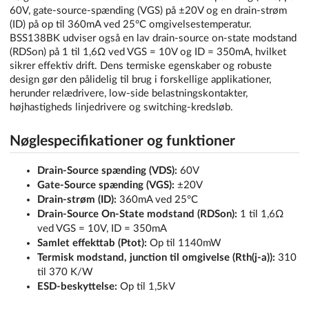
60V, gate-source-spænding (VGS) på ±20V og en drain-strøm
(ID) på op til 360mA ved 25°C omgivelsestemperatur.
BSS138BK udviser også en lav drain-source on-state modstand
(RDSon) på 1 til 1,6Ω ved VGS = 10V og ID = 350mA, hvilket
sikrer effektiv drift. Dens termiske egenskaber og robuste
design gør den pålidelig til brug i forskellige applikationer,
herunder relædrivere, low-side belastningskontakter,
højhastigheds linjedrivere og switching-kredsløb.
Nøglespecifikationer og funktioner
Drain-Source spænding (VDS):
60V
Gate-Source spænding (VGS):
±20V
Drain-strøm (ID):
360mA ved 25°C
Drain-Source On-State modstand (RDSon):
1 til 1,6Ω
ved VGS = 10V, ID = 350mA
Samlet effekttab (Ptot):
Op til 1140mW
Termisk modstand, junction til omgivelse (Rth(j-a)):
310
til 370 K/W
ESD-beskyttelse:
Op til 1,5kV