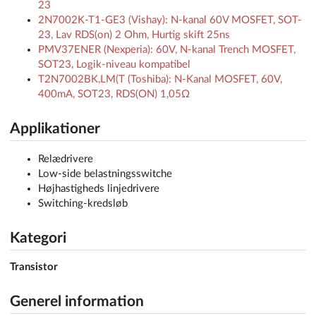
23
2N7002K-T1-GE3 (Vishay): N-kanal 60V MOSFET, SOT-
23, Lav RDS(on) 2 Ohm, Hurtig skift 25ns
PMV37ENER (Nexperia): 60V, N-kanal Trench MOSFET,
SOT23, Logik-niveau kompatibel
T2N7002BK,LM(T (Toshiba): N-Kanal MOSFET, 60V,
400mA, SOT23, RDS(ON) 1,05Ω
Applikationer
Relædrivere
Low-side belastningsswitche
Højhastigheds linjedrivere
Switching-kredsløb
Kategori
Transistor
Generel information