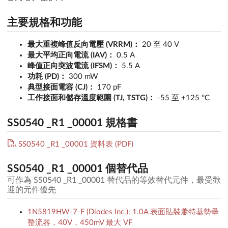
主要規格和功能
最大重複峰值反向電壓 (VRRM)：
20 至 40 V
最大平均正向電流 (IAV)：
0.5 A
峰值正向突波電流 (IFSM)：
5.5 A
功耗 (PD)：
300 mW
典型接面電容 (CJ)：
170 pF
工作接面和儲存溫度範圍 (TJ, TSTG)：
-55 至 +125 °C
SS0540 _R1 _00001 規格書
SS0540 _R1 _00001 資料表 (PDF)
SS0540 _R1 _00001 個替代品
可作為 SS0540 _R1 _00001 替代品的等效替代元件，最受歡
迎的元件優先
1N5819HW-7-F (Diodes Inc.): 1.0A 表面貼裝蕭特基勢壘
整流器，40V，450mV 最大 VF