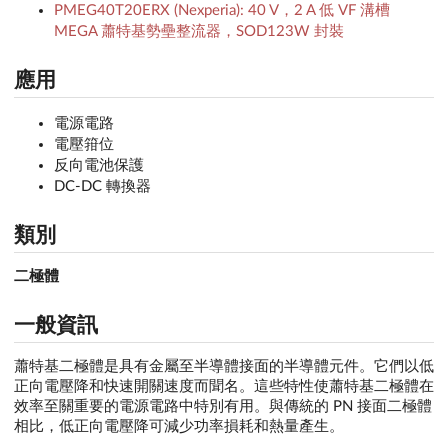
PMEG40T20ERX (Nexperia): 40 V，2 A 低 VF 溝槽
MEGA 蕭特基勢壘整流器，SOD123W 封裝
應用
電源電路
電壓箝位
反向電池保護
DC-DC 轉換器
類別
二極體
一般資訊
蕭特基二極體是具有金屬至半導體接面的半導體元件。它們以低
正向電壓降和快速開關速度而聞名。這些特性使蕭特基二極體在
效率至關重要的電源電路中特別有用。與傳統的 PN 接面二極體
相比，低正向電壓降可減少功率損耗和熱量產生。