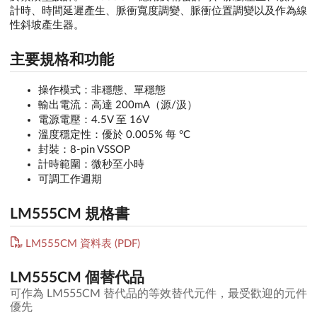
計時、時間延遲產生、脈衝寬度調變、脈衝位置調變以及作為線
性斜坡產生器。
主要規格和功能
操作模式：非穩態、單穩態
輸出電流：高達 200mA（源/汲）
電源電壓：4.5V 至 16V
溫度穩定性：優於 0.005% 每 °C
封裝：8-pin VSSOP
計時範圍：微秒至小時
可調工作週期
LM555CM 規格書
LM555CM 資料表 (PDF)
LM555CM 個替代品
可作為 LM555CM 替代品的等效替代元件，最受歡迎的元件
優先