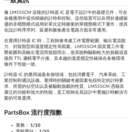
一般資訊
像 LM555CM 這樣的計時器 IC 是電子設計中的基礎元件，可在
各種應用中提供精確的計時和控制。這些裝置可以在用於連續振
盪的非穩態模式或用於單次定時脈衝的單穩態模式下運作，使其
在設計時序序列、延遲和脈衝產生電路方面非常通用。
在選擇計時器 IC 時，工程師會考慮工作電壓範圍、輸出電流能
力、封裝類型和溫度穩定性等因素。LM555CM 因其寬工作電
壓範圍和高輸出電流而脫穎而出，使其能夠驅動較大的負載或直
接與 TTL 邏輯電平介接。其卓越的溫度穩定性確保在各種環境
條件下性能一致。
計時器 IC 的應用涵蓋各個領域，包括消費電子、汽車系統、工
業控制和通訊設備。選擇時的關鍵考慮因素包括特定的計時要
求、所需的佔空比以及被驅動負載的性質。LM555CM 憑藉其
廣泛的功能和強大的性能，是工程師在其設計中實施計時解決方
案的可靠選擇。
PartsBox 流行度指數
業務：
1/10
業餘愛好：
1/10