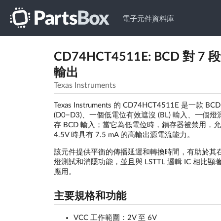
電子元件資料庫
CD74HCT4511E: BCD 對 
輸出
Texas Instruments
Texas Instruments 的 CD74HCT4511
(D0−D3)、一個低電位有效遮沒 (BL) 輸入、一個燈
存 BCD 輸入；當它為低電位時，鎖存器被禁用，允許輸
4.5V 時具有 7.5 mA 的高輸出源電流能力。
該元件提供平衡的傳播延遲和轉換時間，有助於其在
燈測試和消隱功能，並且與 LSTTL 邏輯 IC 相
應用。
主要規格和功能
VCC 工作範圍：2V 至 6V