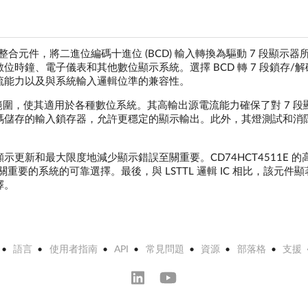
的整合元件，將二進位編碼十進位 (BCD) 輸入轉換為驅動 7 段顯示器
時鐘、電子儀表和其他數位顯示系統。選擇 BCD 轉 7 段鎖存/解
流能力以及與系統輸入邏輯位準的兼容性。
VCC 操作範圍，使其適用於各種數位系統。其高輸出源電流能力確保了對 7 
D 代碼儲存的輸入鎖存器，允許更穩定的顯示輸出。此外，其燈測試和消
更新和最大限度地減少顯示錯誤至關重要。CD74HCT4511E 的
關重要的系統的可靠選擇。最後，與 LSTTL 邏輯 IC 相比，該元件
擇。
語言
使用者指南
API
常見問題
資源
部落格
支援