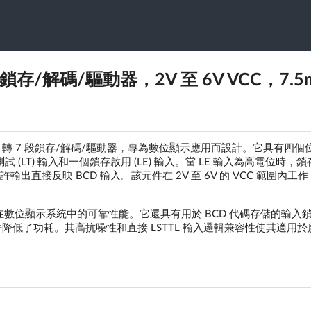
7 段鎖存/解碼/驅動器，2V 至 6V VCC，7.5
E 是一款 BCD 轉 7 段鎖存/解碼/驅動器，專為數位顯示應用而設計。它具有四
測試 (LT) 輸入和一個鎖存啟用 (LE) 輸入。當 LE 輸入為高電位時，
出直接反映 BCD 輸入。該元件在 2V 至 6V 的 VCC 範圍內工
數位顯示系統中的可靠性能。它還具有用於 BCD 代碼存儲的輸入
比顯著降低了功耗。其高抗噪性和直接 LSTTL 輸入邏輯兼容性使其適用