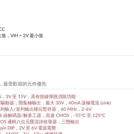
CC
大值，VIH = 2V 最小值
元件，最受歡迎的元件優先
CMOS，3V 至 15V，具有按鍵彈跳消除功能
六路緩衝器/驅動器，開集極輸出，最大 30V，40mA 汲極電流 (sink)
: 8 位元串列輸入/並列輸出移位暫存器，60 MHz，2-6V
 4 對 16 線解碼器/解多工器，高速 CMOS，-55°C 至 125°C
): 高速 CMOS 邏輯八位元匯流排收發器，三態輸出
6-pin DIP，2V 至 6V 電源電壓