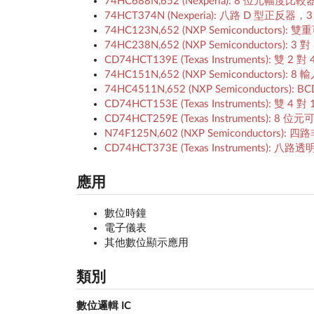
74HC688N,652 (Nexperia): 8 位元幅
74HCT374N (Nexperia): 八路 D 型正反
74HC123N,652 (NXP Semiconduct
74HC238N,652 (NXP Semiconduct
CD74HCT139E (Texas Instruments): 雙
74HC151N,652 (NXP Semiconductors)
74HC4511N,652 (NXP Semiconducto
CD74HCT153E (Texas Instruments): 雙
CD74HCT259E (Texas Instruments)
N74F125N,602 (NXP Semiconducto
CD74HCT373E (Texas Instruments): 八
應用
數位時鐘
電子儀表
其他數位顯示應用
類別
數位邏輯 IC