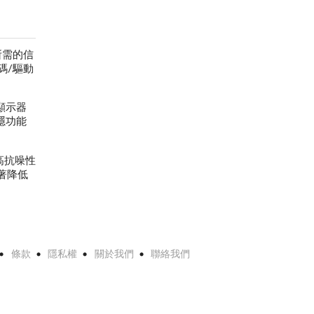
所需的信
碼/驅動
段顯示器
隱功能
高抗噪性
顯著降低
條款
隱私權
關於我們
聯絡我們